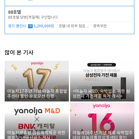
88호텔
88호텔 당번(격일제) 구인합니다
경기 용인시
월
3,200,000원
호텔 내 외부 점검 및 프런트 운영
경력무관
많이 본 기사
야놀자17주년 기념 야놀자 통합발
<야놀자 MRO, 숙박업소 위한 삼
주센터 할인 프로모션 진행
성전자 가전제품 특가 개시>
야놀자제휴점 금융혜택제공 위한
야놀자16주년 기념 제휴 숙박업주
제휴 및 금융서비스 게시
대상 야놀자통합발주센터 할인쿠