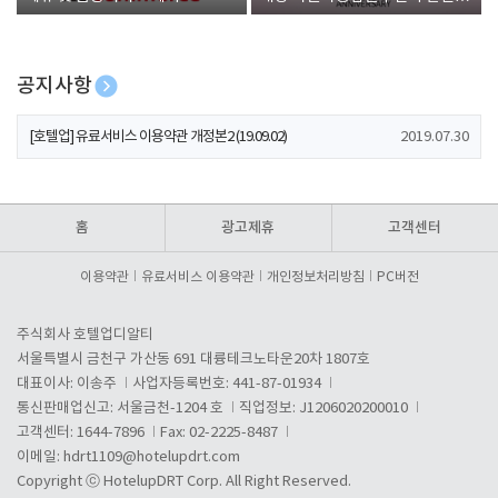
폰 증정
공지사항
[호텔업] 개인정보 처리방침 개정본1 (19.09.02)
2019.07.30
[호텔업] 유료서비스 이용약관 개정본2 (19.09.02)
2019.07.30
[호텔업] 개인정보 처리방침 개정본2 (19.09.02)
2019.07.30
홈
광고제휴
고객센터
이용약관
유료서비스 이용약관
개인정보처리방침
PC버전
주식회사 호텔업디알티
서울특별시 금천구 가산동 691 대륭테크노타운20차 1807호
대표이사: 이송주
사업자등록번호: 441-87-01934
통신판매업신고: 서울금천-1204 호
직업정보: J1206020200010
고객센터: 1644-7896
Fax: 02-2225-8487
이메일:
hdrt1109@hotelupdrt.com
Copyright ⓒ HotelupDRT Corp. All Right Reserved.