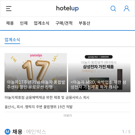
채용
인재
업계소식
구매/견적
부동산
업계소식
야놀자17주년 기념 야놀자 통합발
<야놀자 MRO, 숙박업소 위한 삼
주센터 할인 프로모션 진행
성전자 가전제품 특가 개시>
야놀자제휴점 금융혜택제공 위한 제휴 및 금융서비스 게시
울산시, 피서․행락지 주변 불법행위 19건 적발
더보기
채용
메인박스
1
/
5