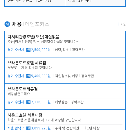
전반적인 당번업무
1년 이상
청소
1년 이상
채용
메인포커스
1
/
2
럭셔리관광호텔(오산)대실없음
오산(럭셔리관광) 청소,베팅같이하실분 구합니다~
경기 오산시
월
2,500,000원
베팅,청소
경력무관
브라운도트호텔 세류점
부부또는 자매 청소팀 구합니다.
경기 수원시
월
5,400,000원
객실청소및 베팅
경력무관
브라운도트세류점
베팅삼촌구해요
경기 수원시
월
2,316,930원
베팅삼촌
경력무관
하운드호텔 서울대점
하운드호텔 서울대점 에서 3교대 과장님 구인합니다.
서울 관악구
월
3,099,270원
주차 및 전반적인 당번업무
1년 이상