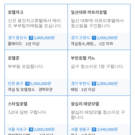
호텔자고
일산대화 라트리호텔
신규 용인자고호텔에서 메이
일산 대화역 라트리호텔에서
드 부부팀자매팀을 모십니다.
청소팀을 구인합니다.
경기 용인시
월
2,800,000원
경기 고양시
시
2,600,000원
룸메이드
1년 이상
객실청소,베팅 ,
1년 이하
호텔준
부천호텔 키노
부부팀 모집합니다.
급구 청소이모 1명 구합니다.
인천 중구
월
5,000,000원
경기 부천시
월
2,800,000원
객실 및 호텔청소
경력무관
베팅
1년 이상
스타일호텔
왕십리 태양모텔
3교대 당번 구합니다.
왕십리 태양모텔 청소이모 구
합니다.
서울 서초구
월
2,800,000원
서울 성동구
월
2,940,000원