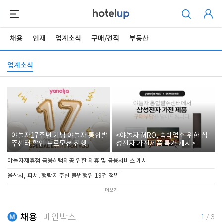
채용
인재
업계소식
구매/견적
부동산
업계소식
야놀자17주년 기념 야놀자 통합발
<야놀자 MRO, 숙박업소 위한 삼
주센터 할인 프로모션 진행
성전자 가전제품 특가 개시>
야놀자제휴점 금융혜택제공 위한 제휴 및 금융서비스 게시
울산시, 피서․행락지 주변 불법행위 19건 적발
더보기
채용
메인박스
1
/
3