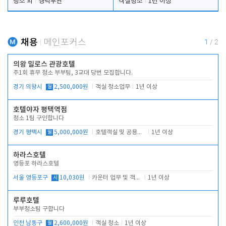
청소 외
경력무관
객실청소
1년 이상
채용
메인포커스
1
/
2
의왕 밀로스 관광호텔
주1회 휴무 청소 부부팀, 3교대 당번 모집합니다.
경기 의왕시
월
2,500,000원
객실 청소업무
1년 이상
호텔야자 평택역점
청소 1팀 구인합니다
경기 평택시
월
5,000,000원
호텔객실 및 공용시설 청소 관리
1년 이상
하라스호텔
영등포 하라스호텔
서울 영등포구
시
10,030원
카운터 업무 및 객실관리(청소상태 확인, 객실판매)
1년 이상
루루호텔
부부청소팀 구합니다
인천 남동구
월
2,600,000원
객실 청소
1년 이상