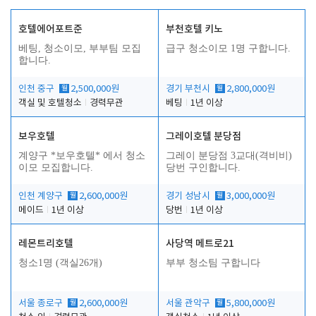
호텔에어포트준
부천호텔 키노
베팅, 청소이모, 부부팀 모집
급구 청소이모 1명 구합니다.
합니다.
인천 중구
월
2,500,000원
경기 부천시
월
2,800,000원
객실 및 호텔청소
경력무관
베팅
1년 이상
보우호텔
그레이호텔 분당점
계양구 *보우호텔* 에서 청소
그레이 분당점 3교대(격비비)
이모 모집합니다.
당번 구인합니다.
인천 계양구
월
2,600,000원
경기 성남시
월
3,000,000원
메이드
1년 이상
당번
1년 이상
레몬트리호텔
사당역 메트로21
청소1명 (객실26개)
부부 청소팀 구합니다
서울 종로구
월
2,600,000원
서울 관악구
월
5,800,000원