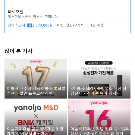
바로호텔
청소한분..<캐셔 한분>.. 구합니다.
경기 하남시
월
2,600,000원
베팅.,청소<<캐셔 모셔봅니다.
1년 이상
많이 본 기사
야놀자17주년 기념 야놀자 통합발
<야놀자 MRO, 숙박업소 위한 삼
주센터 할인 프로모션 진행
성전자 가전제품 특가 개시>
야놀자제휴점 금융혜택제공 위한
야놀자16주년 기념 제휴 숙박업주
제휴 및 금융서비스 게시
대상 야놀자통합발주센터 할인쿠