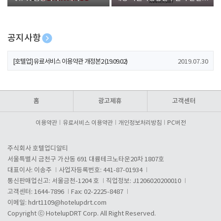
폰 증정
공지사항
[호텔업] 개인정보 처리방침 개정본1 (19.09.02)
2019.07.30
[호텔업] 유료서비스 이용약관 개정본2 (19.09.02)
2019.07.30
[호텔업] 개인정보 처리방침 개정본2 (19.09.02)
2019.07.30
홈
광고제휴
고객센터
이용약관
유료서비스 이용약관
개인정보처리방침
PC버전
주식회사 호텔업디알티
서울특별시 금천구 가산동 691 대륭테크노타운20차 1807호
대표이사: 이송주
사업자등록번호: 441-87-01934
통신판매업신고: 서울금천-1204 호
직업정보: J1206020200010
고객센터: 1644-7896
Fax: 02-2225-8487
이메일:
hdrt1109@hotelupdrt.com
Copyright ⓒ HotelupDRT Corp. All Right Reserved.