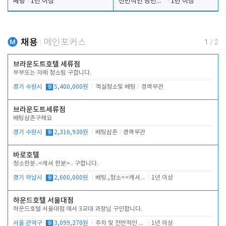
베팅
1년 이상
전반적인 당번업무
1년 이상
채용
메인포커스
1
/
2
브라운도트호텔 세류점
부부또는 자매 청소팀 구합니다.
경기 수원시
월
5,400,000원
객실청소및 베팅
경력무관
브라운도트세류점
베팅삼촌구해요
경기 수원시
월
2,316,930원
베팅삼촌
경력무관
바로호텔
청소한분..<캐셔 한분>.. 구합니다.
경기 하남시
월
2,600,000원
베팅.,청소<<캐셔 모셔봅니다.
1년 이상
하운드호텔 서울대점
하운드호텔 서울대점 에서 3교대 과장님 구인합니다.
서울 관악구
월
3,099,270원
주차 및 전반적인 당번업무
1년 이상