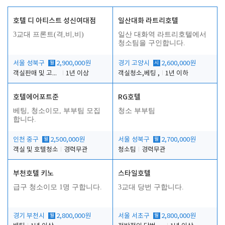
호텔 디 아티스트 성신여대점
일산대화 라트리호텔
3교대 프론트(격,비,비)
일산 대화역 라트리호텔에서
청소팀을 구인합니다.
서울 성북구
월
2,900,000원
경기 고양시
시
2,600,000원
객실판매 및 고객응대
1년 이상
객실청소,베팅 ,
1년 이하
호텔에어포트준
RG호텔
베팅, 청소이모, 부부팀 모집
청소 부부팀
합니다.
인천 중구
월
2,500,000원
서울 성북구
월
2,700,000원
객실 및 호텔청소
경력무관
청소팀
경력무관
부천호텔 키노
스타일호텔
급구 청소이모 1명 구합니다.
3교대 당번 구합니다.
경기 부천시
월
2,800,000원
서울 서초구
월
2,800,000원