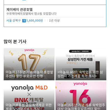
제이베이 관광호텔
수유제이베이호텔에서 청소팀 모집합니다
서울 강북구
월
5,600,000원
1년 이상
많이 본 기사
야놀자17주년 기념 야놀자 통합발
<야놀자 MRO, 숙박업소 위한 삼
주센터 할인 프로모션 진행
성전자 가전제품 특가 개시>
야놀자제휴점 금융혜택제공 위한
야놀자16주년 기념 제휴 숙박업주
제휴 및 금융서비스 게시
대상 야놀자통합발주센터 할인쿠