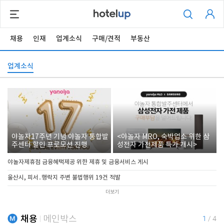
채용
인재
업계소식
구매/견적
부동산
업계소식
야놀자17주년 기념 야놀자 통합발
<야놀자 MRO, 숙박업소 위한 삼
주센터 할인 프로모션 진행
성전자 가전제품 특가 개시>
야놀자제휴점 금융혜택제공 위한 제휴 및 금융서비스 게시
울산시, 피서․행락지 주변 불법행위 19건 적발
더보기
채용
메인박스
1
/
4