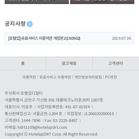
폰 증정
공지사항
[호텔업] 개인정보 처리방침 개정본1 (19.09.02)
2019.07.30
[호텔업] 유료서비스 이용약관 개정본2 (19.09.02)
2019.07.30
[호텔업] 개인정보 처리방침 개정본2 (19.09.02)
2019.07.30
홈
광고제휴
고객센터
이용약관
유료서비스 이용약관
개인정보처리방침
PC버전
주식회사 호텔업디알티
서울특별시 금천구 가산동 691 대륭테크노타운20차 1807호
대표이사: 이송주
사업자등록번호: 441-87-01934
통신판매업신고: 서울금천-1204 호
직업정보: J1206020200010
고객센터: 1644-7896
Fax: 02-2225-8487
이메일:
hdrt1109@hotelupdrt.com
Copyright ⓒ HotelupDRT Corp. All Right Reserved.