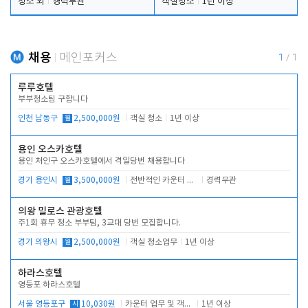
청소 외
경력무관
객실청소
1년 이상
채용
메인포커스
1
/
1
루루호텔
부부청소팀 구합니다
인천 남동구
월
2,500,000원
객실 청소
1년 이상
용인 오스카호텔
용인 처인구 오스카호텔에서 격일당번 채용합니다
경기 용인시
월
3,500,000원
전반적인 카운터 업무
경력무관
의왕 밀로스 관광호텔
주1회 휴무 청소 부부팀, 3교대 당번 모집합니다.
경기 의왕시
월
2,500,000원
객실 청소업무
1년 이상
하라스호텔
영등포 하라스호텔
서울 영등포구
시
10,030원
카운터 업무 및 객실관리(청소상태 확인, 객실판매)
1년 이상