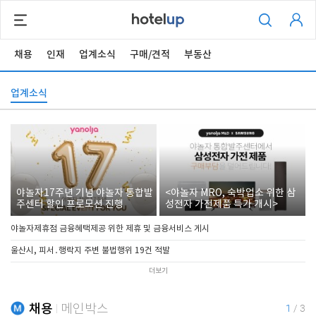
채용
인재
업계소식
구매/견적
부동산
업계소식
야놀자17주년 기념 야놀자 통합발
<야놀자 MRO, 숙박업소 위한 삼
주센터 할인 프로모션 진행
성전자 가전제품 특가 개시>
야놀자제휴점 금융혜택제공 위한 제휴 및 금융서비스 게시
울산시, 피서․행락지 주변 불법행위 19건 적발
더보기
채용
메인박스
1
/
3