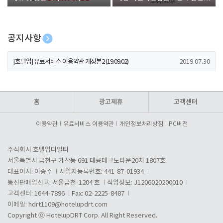
폰 증정
공지사항
[호텔업] 개인정보 처리방침 개정본1 (19.09.02)
2019.07.30
[호텔업] 유료서비스 이용약관 개정본2 (19.09.02)
2019.07.30
[호텔업] 개인정보 처리방침 개정본2 (19.09.02)
2019.07.30
홈
광고제휴
고객센터
이용약관
유료서비스 이용약관
개인정보처리방침
PC버전
주식회사 호텔업디알티
서울특별시 금천구 가산동 691 대륭테크노타운20차 1807호
대표이사: 이송주
사업자등록번호: 441-87-01934
통신판매업신고: 서울금천-1204 호
직업정보: J1206020200010
고객센터: 1644-7896
Fax: 02-2225-8487
이메일:
hdrt1109@hotelupdrt.com
Copyright ⓒ HotelupDRT Corp. All Right Reserved.