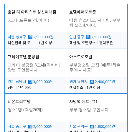
호텔 디 아티스트 성신여대점
호텔에어포트준
3교대 프론트(격,비,비)
베팅,청소이모, 자매팀, 부부
팀 모집합니다.
서울 성북구
월
2,900,000원
인천 중구
월
2,500,000원
객실판매 및 고객응대
1년 이상
객실 및 호텔청소
경력무관
그레이호텔 분당점
아스트로호텔
그레이 분당점 3교대(격비비)
부부청소팀 모집 (매주1회휴
당번 구인합니다.
무/식사제공)
경기 성남시
월
3,000,000원
경기 용인시
월
2,400,000원
당번
1년 이상
객실청소
1년 이상
레몬트리호텔
사당역 메트로21
청소1명 (객실26개)
부부 청소팀 구합니다
서울 종로구
월
2,600,000원
서울 관악구
월
5,800,000원