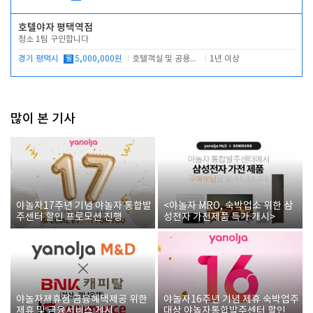
호텔야자 평택역점
청소 1팀 구인합니다
경기 평택시
월
5,000,000원
호텔객실 및 공용시설 청소 관리
1년 이상
많이 본 기사
야놀자17주년 기념 야놀자 통합발
<야놀자 MRO, 숙박업소 위한 삼
주센터 할인 프로모션 진행
성전자 가전제품 특가 개시>
야놀자제휴점 금융혜택제공 위한
야놀자16주년 기념 제휴 숙박업주
제휴 및 금융서비스 게시
대상 야놀자통합발주센터 할인쿠