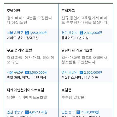
호텔어반
호텔자고
청소.메이드 4분을 모집합니
신규 용인자고호텔에서 메이
다.잠실.노원
드 부부팀자매팀을 모십니다.
서울 송파구
월
2,550,000원
경기 용인시
월
2,800,000원
메이드.청소
경력무관
룸메이드
1년 이상
구로 컬리넌 호텔
일산대화 라트리호텔
격일 과장, 야간 대리, 청소 이
일산 대화역 라트리호텔에서
모 구인
청소팀을 구인합니다.
서울 구로구
월
3,500,000원
경기 고양시
시
2,600,000원
격일 과장, 야간 대리, 청소 이모
1년 이상
객실청소,베팅 ,
1년 이하
디케이인천에어포트호텔
호텔준
인천디케이에어포트호텔
부부팀 일할분
인천 영종구
시
4,052,120원
인천 중구
월
2,500,000원