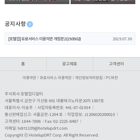
폰 증정
공지사항
[호텔업] 개인정보 처리방침 개정본1 (19.09.02)
2019.07.30
[호텔업] 유료서비스 이용약관 개정본2 (19.09.02)
2019.07.30
[호텔업] 개인정보 처리방침 개정본2 (19.09.02)
2019.07.30
홈
광고제휴
고객센터
이용약관
유료서비스 이용약관
개인정보처리방침
PC버전
주식회사 호텔업디알티
서울특별시 금천구 가산동 691 대륭테크노타운20차 1807호
대표이사: 이송주
사업자등록번호: 441-87-01934
통신판매업신고: 서울금천-1204 호
직업정보: J1206020200010
고객센터: 1644-7896
Fax: 02-2225-8487
이메일:
hdrt1109@hotelupdrt.com
Copyright ⓒ HotelupDRT Corp. All Right Reserved.