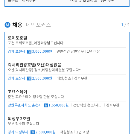
프론트
경력무관
객실 및 호텔청소
경력무관
채용
메인포커스
1
/
2
로제토호텔
포천 로제토호텔_야간과장님모십니다.
경기 포천시
월
3,000,000원
일반적인 당번업무
1년 이상
럭셔리관광호텔(오산)대실없음
오산(럭셔리관광) 청소,베팅같이하실분 구합니다~
경기 오산시
월
2,500,000원
베팅,청소
경력무관
고요스테이
춘천 고요스테이 청소팀 한분 모십니다
강원특별자치도 춘천시
월
1,650,000원
전반적인 청소/세탁업무
경력무관
의정부G호텔
부부 청소팀 모십니다
경기 의정부시
월
2,500,000원
객실청소
1년 이상