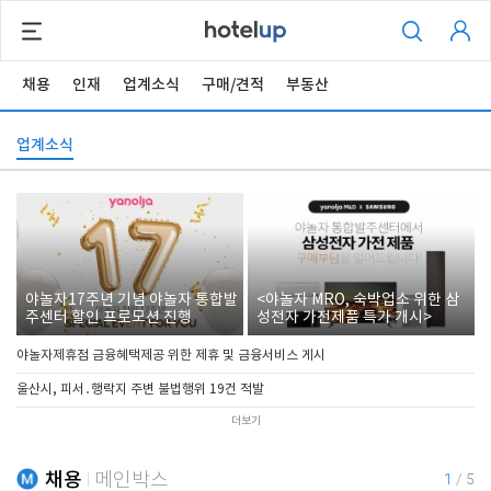
채용
인재
업계소식
구매/견적
부동산
업계소식
야놀자17주년 기념 야놀자 통합발
<야놀자 MRO, 숙박업소 위한 삼
주센터 할인 프로모션 진행
성전자 가전제품 특가 개시>
야놀자제휴점 금융혜택제공 위한 제휴 및 금융서비스 게시
울산시, 피서․행락지 주변 불법행위 19건 적발
더보기
채용
메인박스
1
/
5