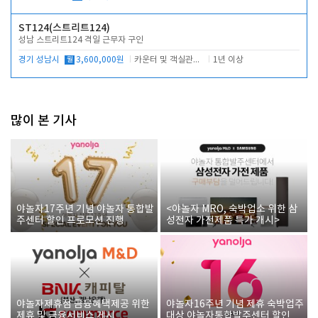
ST124(스트리트124)
성남 스트리트124 격일 근무자 구인
경기 성남시
월
3,600,000원
카운터 및 객실관리 전반
1년 이상
많이 본 기사
야놀자17주년 기념 야놀자 통합발
<야놀자 MRO, 숙박업소 위한 삼
주센터 할인 프로모션 진행
성전자 가전제품 특가 개시>
야놀자제휴점 금융혜택제공 위한
야놀자16주년 기념 제휴 숙박업주
제휴 및 금융서비스 게시
대상 야놀자통합발주센터 할인쿠