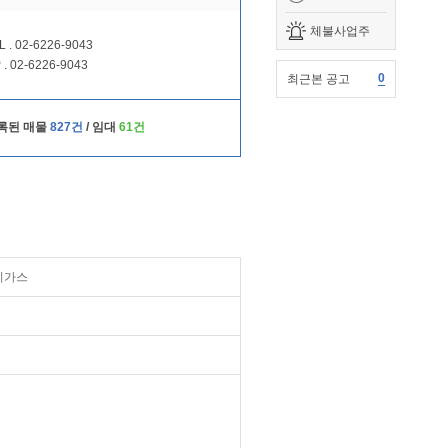
체불사업주
L . 02-6226-9043
 . 02-6226-9043
0
최근본 공고
록된 매물
827건
/ 임대
61건
시가스