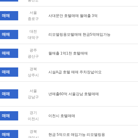
홍천군
서울
매매
사대문안 호텔매매 월매출 3억
종로구
대전
매매
리모델링용모텔매매 현금5억매입가능
대덕구
광주
매매
월매출 1억1천 호텔매매
광산구
경북
매매
시설A급 호텔 매매 주차장넓어요
상주시
서울
매매
년매출60억 서울강남 호텔매매
강남구
경기
매매
이천시 호텔매매
이천시
경북
매매
현금 5억으로 매입가능 리모델링용
구미시