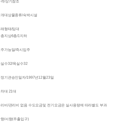
가격/상기참조
중개대상물종류/숙박시설
거래형태/임대
층지상6층/1지하
입주가능일/즉시입주
실수32/욕실수32
정기관승인일자/1997년12월23일
차대 21대
관리비/관리비 없음 수도요금및 전기요금은 실사용량에 따라별도 부과
향/서향(주출입구)