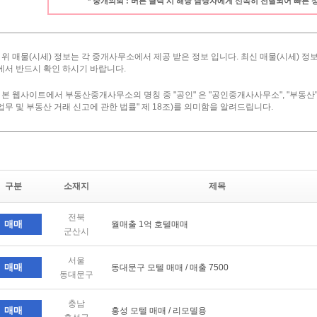
* 중개의뢰 : 버튼 클릭 시 해당 담당자에게 신속히 전달되어 빠른
· 위 매물(시세) 정보는 각 중개사무소에서 제공 받은 정보 입니다. 최신 매물(시세)
에서 반드시 확인 하시기 바랍니다.
· 본 웹사이트에서 부동산중개사무소의 명칭 중 "공인" 은 "공인중개사사무소", "부동산
업무 및 부동산 거래 신고에 관한 법률" 제 18조)를 의미함을 알려드립니다.
구분
소재지
제목
전북
매매
월매출 1억 호텔매매
군산시
서울
매매
동대문구 모텔 매매 / 매출 7500
동대문구
충남
매매
홍성 모텔 매매 / 리모델용