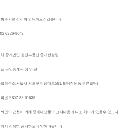
전화주시면 상세히 안내해드리겠습니다
 02)6226-9043
업체:중개법인 경진부동산 중개컨설팅
표:공인중개사 정 영 관
업장주소:서울시 서초구 강남대로581, 8층(잠원동 푸른빌딩)
록번호807-88-01636
의뢰인의 요청에 의해 중개대상물의 표시내용이 다소 차이가 있을수 있으니
문의시 정확히 공개하오니 양해바랍니다