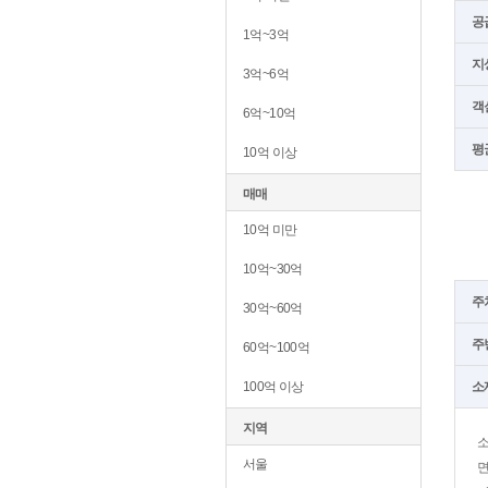
공
1억~3억
지
3억~6억
객
6억~10억
평
10억 이상
매매
10억 미만
10억~30억
주
30억~60억
주
60억~100억
100억 이상
소
지역
서울
면