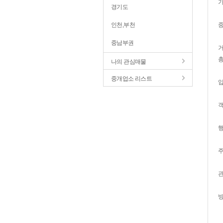
경기도
인천,부천
중남부권
총
나의 관심매물
중개업소 리스트
객
행
주
방