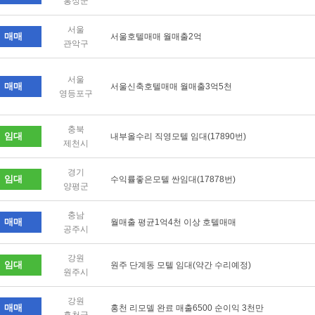
홍성군
서울
매매
서울호텔매매 월매출2억
관악구
서울
매매
서울신축호텔매매 월매출3억5천
영등포구
충북
임대
내부올수리 직영모텔 임대(17890번)
제천시
경기
임대
수익률좋은모텔 싼임대(17878번)
양평군
충남
매매
월매출 평균1억4천 이상 호텔매매
공주시
강원
임대
원주 단계동 모텔 임대(약간 수리예정)
원주시
강원
매매
홍천 리모델 완료 매출6500 순이익 3천만