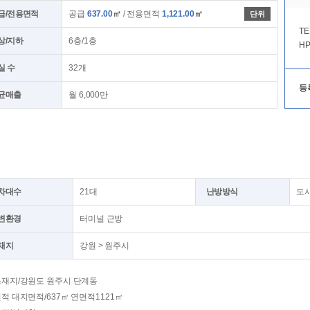
급/전용면적
공급
637.00
㎡
/ 전용면적
1,121.00
㎡
단위
TE
상/지하
6층/1층
HP
실 수
32개
등
균매출
월 6,000만
차대수
21대
난방방식
도
변환경
터미널 근방
재지
강원 > 원주시
소재지/강원도 원주시 단계동
적 대지면적/637㎡ 연면적1121㎡