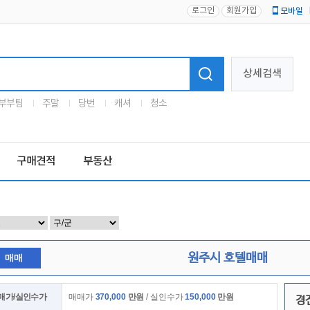
로그인
회원가입
모바일
로고
상세검색
부부팀
주말
당번
캐셔
청소
구매견적
부동산
원주시 호텔매매
매매
매가/실인수가
매매가
370,000
만원
/ 실인수가
150,000
만원
경