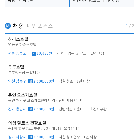
베팅
경력무관
전반적인 청소 업무(객실청소.객실정리)
1년 이상
채용
메인포커스
1
/
2
하라스호텔
영등포 하라스호텔
서울 영등포구
시
10,030원
카운터 업무 및 객실관리(청소상태 확인, 객실판매)
1년 이상
루루호텔
부부청소팀 구합니다
인천 남동구
월
2,500,000원
객실 청소
1년 이상
용인 오스카호텔
용인 처인구 오스카호텔에서 격일당번 채용합니다
경기 용인시
월
3,500,000원
전반적인 카운터 업무
경력무관
의왕 밀로스 관광호텔
주1회 휴무 청소 부부팀, 3교대 당번 모집합니다.
경기 의왕시
월
2,500,000원
객실 청소업무
1년 이상