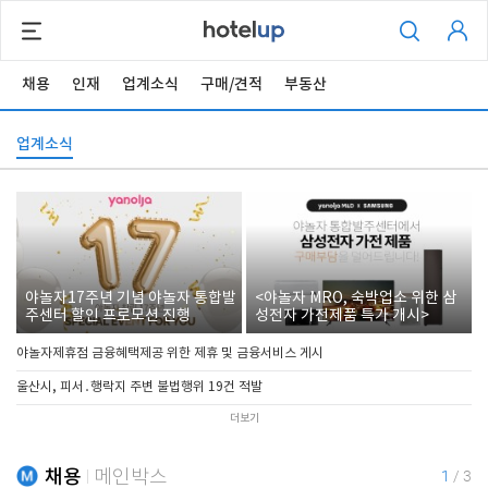
채용
인재
업계소식
구매/견적
부동산
업계소식
야놀자17주년 기념 야놀자 통합발
<야놀자 MRO, 숙박업소 위한 삼
주센터 할인 프로모션 진행
성전자 가전제품 특가 개시>
야놀자제휴점 금융혜택제공 위한 제휴 및 금융서비스 게시
울산시, 피서․행락지 주변 불법행위 19건 적발
더보기
채용
메인박스
1
/
3