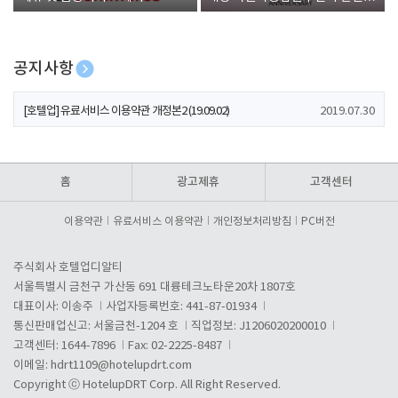
폰 증정
공지사항
[호텔업] 개인정보 처리방침 개정본1 (19.09.02)
2019.07.30
[호텔업] 유료서비스 이용약관 개정본2 (19.09.02)
2019.07.30
[호텔업] 개인정보 처리방침 개정본2 (19.09.02)
2019.07.30
홈
광고제휴
고객센터
이용약관
유료서비스 이용약관
개인정보처리방침
PC버전
주식회사 호텔업디알티
서울특별시 금천구 가산동 691 대륭테크노타운20차 1807호
대표이사: 이송주
사업자등록번호: 441-87-01934
통신판매업신고: 서울금천-1204 호
직업정보: J1206020200010
고객센터: 1644-7896
Fax: 02-2225-8487
이메일:
hdrt1109@hotelupdrt.com
Copyright ⓒ HotelupDRT Corp. All Right Reserved.