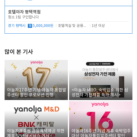
호텔야자 평택역점
청소 1팀 구인합니다
경기 평택시
월
5,000,000원
호텔객실 및 공용시설 청소 관리
1년 이상
많이 본 기사
야놀자17주년 기념 야놀자 통합발
<야놀자 MRO, 숙박업소 위한 삼
주센터 할인 프로모션 진행
성전자 가전제품 특가 개시>
야놀자제휴점 금융혜택제공 위한
야놀자16주년 기념 제휴 숙박업주
제휴 및 금융서비스 게시
대상 야놀자통합발주센터 할인쿠