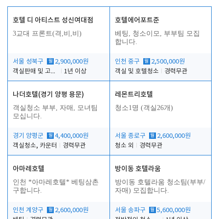
호텔 디 아티스트 성신여대점
호텔에어포트준
3교대 프론트(격,비,비)
베팅, 청소이모, 부부팀 모집
합니다.
서울 성북구
월
2,900,000원
인천 중구
월
2,500,000원
객실판매 및 고객응대
1년 이상
객실 및 호텔청소
경력무관
나더호텔(경기 양평 용문)
레몬트리호텔
객실청소 부부, 자매, 모녀팀
청소1명 (객실26개)
모십니다.
경기 양평군
월
4,400,000원
서울 종로구
월
2,600,000원
객실청소, 카운터
경력무관
청소 외
경력무관
아마레호텔
방이동 호텔라움
인천 *아마레호텔* 베팅삼촌
방이동 호텔라움 청소팀(부부/
구합니다.
자매) 모집합니다.
인천 계양구
월
2,600,000원
서울 송파구
월
5,600,000원