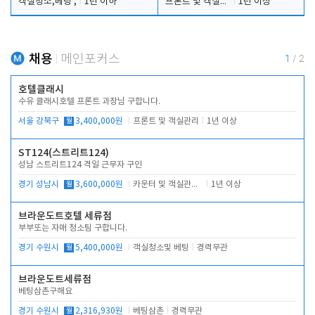
객실청소,베팅 ,
1년 이하
프론트 및 객실관리
1년 이상
채용
메인포커스
1
/
2
호텔클래시
수유 클래시호텔 프론트 과장님 구합니다.
서울 강북구
월
3,400,000원
프론트 및 객실관리
1년 이상
ST124(스트리트124)
성남 스트리트124 격일 근무자 구인
경기 성남시
월
3,600,000원
카운터 및 객실관리 전반
1년 이상
브라운도트호텔 세류점
부부또는 자매 청소팀 구합니다.
경기 수원시
월
5,400,000원
객실청소및 베팅
경력무관
브라운도트세류점
베팅삼촌구해요
경기 수원시
월
2,316,930원
베팅삼촌
경력무관