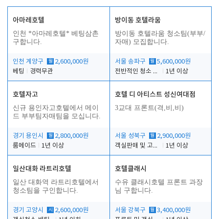
아마레호텔
방이동 호텔라움
인천 *아마레호텔* 베팅삼촌
방이동 호텔라움 청소팀(부부/
구합니다.
자매) 모집합니다.
인천 계양구
월
2,600,000원
서울 송파구
월
5,600,000원
베팅
경력무관
전반적인 청소 업무(객실청소.객실정리)
1년 이상
호텔자고
호텔 디 아티스트 성신여대점
신규 용인자고호텔에서 메이
3교대 프론트(격,비,비)
드 부부팀자매팀을 모십니다.
경기 용인시
월
2,800,000원
서울 성북구
월
2,900,000원
룸메이드
1년 이상
객실판매 및 고객응대
1년 이상
일산대화 라트리호텔
호텔클래시
일산 대화역 라트리호텔에서
수유 클래시호텔 프론트 과장
청소팀을 구인합니다.
님 구합니다.
경기 고양시
시
2,600,000원
서울 강북구
월
3,400,000원