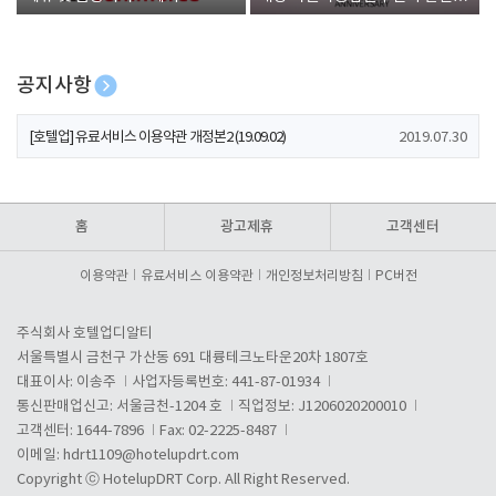
폰 증정
공지사항
[호텔업] 개인정보 처리방침 개정본1 (19.09.02)
2019.07.30
[호텔업] 유료서비스 이용약관 개정본2 (19.09.02)
2019.07.30
[호텔업] 개인정보 처리방침 개정본2 (19.09.02)
2019.07.30
홈
광고제휴
고객센터
이용약관
유료서비스 이용약관
개인정보처리방침
PC버전
주식회사 호텔업디알티
서울특별시 금천구 가산동 691 대륭테크노타운20차 1807호
대표이사: 이송주
사업자등록번호: 441-87-01934
통신판매업신고: 서울금천-1204 호
직업정보: J1206020200010
고객센터: 1644-7896
Fax: 02-2225-8487
이메일:
hdrt1109@hotelupdrt.com
Copyright ⓒ HotelupDRT Corp. All Right Reserved.