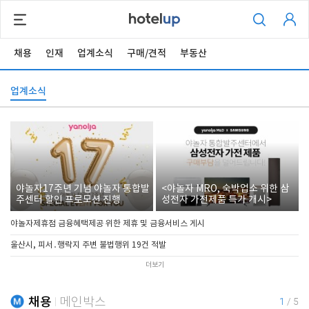
채용
인재
업계소식
구매/견적
부동산
업계소식
야놀자17주년 기념 야놀자 통합발
<야놀자 MRO, 숙박업소 위한 삼
주센터 할인 프로모션 진행
성전자 가전제품 특가 개시>
야놀자제휴점 금융혜택제공 위한 제휴 및 금융서비스 게시
울산시, 피서․행락지 주변 불법행위 19건 적발
더보기
채용
메인박스
1
/
5