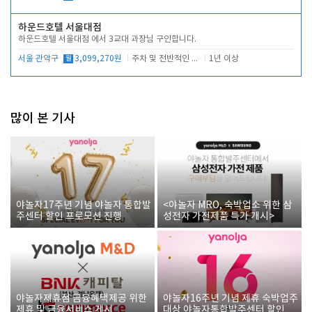
하운드호텔 서울대점
하운드호텔 서울대점 에서 3교대 과장님 구인합니다.
서울 관악구
월
3,099,270원
주차 및 전반적인 당번업무
1년 이상
많이 본 기사
야놀자17주년 기념 야놀자 통합발
<야놀자 MRO, 숙박업소 위한 삼
주센터 할인 프로모션 진행
성전자 가전제품 특가 개시>
야놀자제휴점 금융혜택제공 위한
야놀자16주년 기념 제휴 숙박업주
제휴 및 금융서비스 게시
대상 야놀자통합발주센터 할인쿠