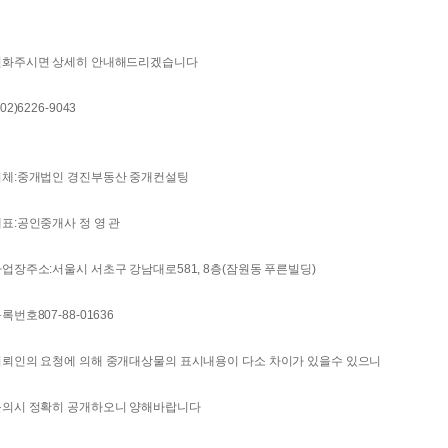
전화주시면 상세히 안내해드리겠습니다
 02)6226-9043
업체:중개법인 경진부동산 중개컨설팅
표:공인중개사 정 영 관
업장주소:서울시 서초구 강남대로581, 8층(잠원동 푸른빌딩)
록번호807-88-01636
의뢰인의 요청에 의해 중개대상물의 표시내용이 다소 차이가 있을수 있으니
문의시 정확히 공개하오니 양해바랍니다