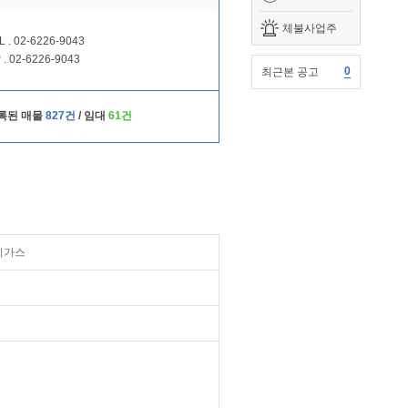
체불사업주
L . 02-6226-9043
 . 02-6226-9043
0
최근본 공고
록된 매물
827건
/ 임대
61건
시가스