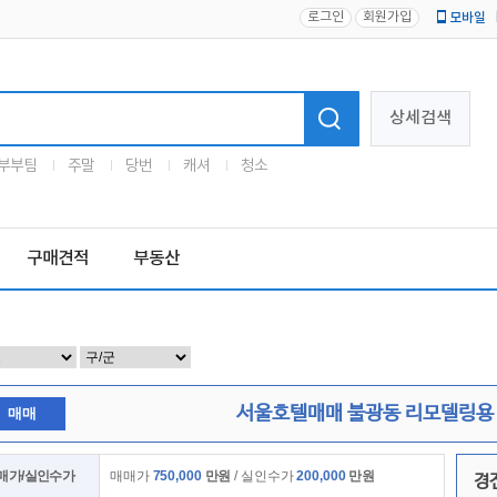
로그인
회원가입
모바일
로고
상세검색
부부팀
주말
당번
캐셔
청소
구매견적
부동산
서울호텔매매 불광동 리모델링용
매매
매가/실인수가
매매가
750,000
만원
/ 실인수가
200,000
만원
경