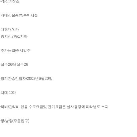
가격/상기참조
중개대상물종류/숙박시설
거래형태/임대
층지상7층/1지하
입주가능일/즉시입주
실수26/욕실수26
정기관승인일자/2002년6월20일
차대 10대
관리비/관리비 없음 수도요금및 전기요금은 실사용량에 따라별도 부과
향/남향(주출입구)