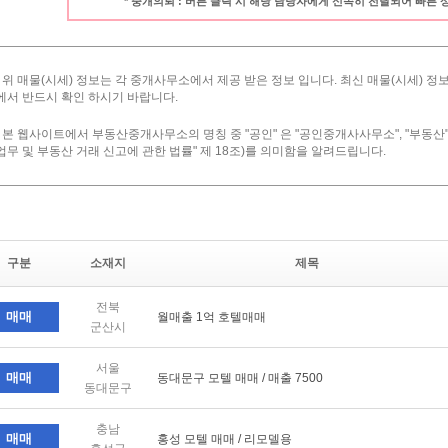
* 중개의뢰 : 버튼 클릭 시 해당 담당자에게 신속히 전달되어 빠른
· 위 매물(시세) 정보는 각 중개사무소에서 제공 받은 정보 입니다. 최신 매물(시세)
에서 반드시 확인 하시기 바랍니다.
· 본 웹사이트에서 부동산중개사무소의 명칭 중 "공인" 은 "공인중개사사무소", "부동산
업무 및 부동산 거래 신고에 관한 법률" 제 18조)를 의미함을 알려드립니다.
구분
소재지
제목
전북
매매
월매출 1억 호텔매매
군산시
서울
매매
동대문구 모텔 매매 / 매출 7500
동대문구
충남
매매
홍성 모텔 매매 / 리모델용