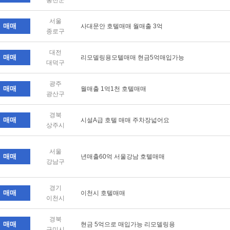
홍천군
서울
매매
사대문안 호텔매매 월매출 3억
종로구
대전
매매
리모델링용모텔매매 현금5억매입가능
대덕구
광주
매매
월매출 1억1천 호텔매매
광산구
경북
매매
시설A급 호텔 매매 주차장넓어요
상주시
서울
매매
년매출60억 서울강남 호텔매매
강남구
경기
매매
이천시 호텔매매
이천시
경북
매매
현금 5억으로 매입가능 리모델링용
구미시