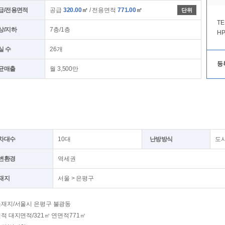
급/전용면적
공급
320.00
㎡
/ 전용면적
771.00
㎡
단위
TE
상/지하
7층/1층
HP
실 수
26개
등
균매출
월 3,500만
차대수
10대
난방방식
도
변환경
역세권
재지
서울 > 은평구
소재지/서울시 은평구 불광동
적 대지면적/321㎡ 연면적771㎡