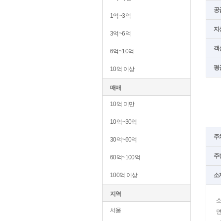
공
1억~3억
지
3억~6억
객
6억~10억
평
10억 이상
매매
10억 미만
10억~30억
주
30억~60억
주
60억~100억
100억 이상
소
지역
서울
면