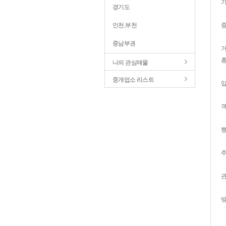
경기도
인천,부천
중남부권
총
나의 관심매물
중개업소 리스트
객
행
주
방