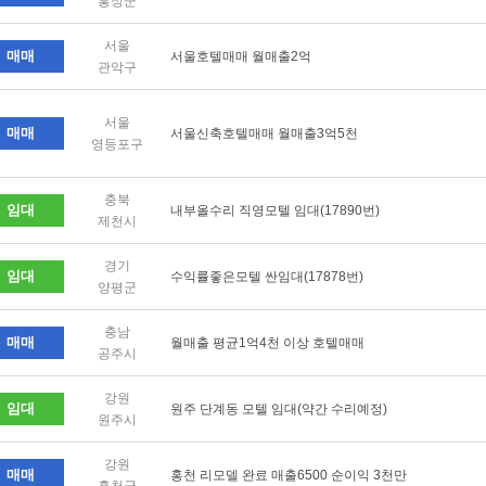
홍성군
서울
매매
서울호텔매매 월매출2억
관악구
서울
매매
서울신축호텔매매 월매출3억5천
영등포구
충북
임대
내부올수리 직영모텔 임대(17890번)
제천시
경기
임대
수익률좋은모텔 싼임대(17878번)
양평군
충남
매매
월매출 평균1억4천 이상 호텔매매
공주시
강원
임대
원주 단계동 모텔 임대(약간 수리예정)
원주시
강원
매매
홍천 리모델 완료 매출6500 순이익 3천만