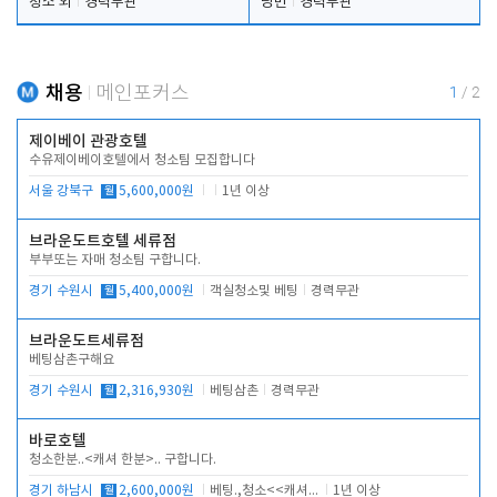
청소 외
경력무관
당번
경력무관
채용
메인포커스
1
/
2
제이베이 관광호텔
수유제이베이호텔에서 청소팀 모집합니다
서울 강북구
월
5,600,000원
1년 이상
브라운도트호텔 세류점
부부또는 자매 청소팀 구합니다.
경기 수원시
월
5,400,000원
객실청소및 베팅
경력무관
브라운도트세류점
베팅삼촌구해요
경기 수원시
월
2,316,930원
베팅삼촌
경력무관
바로호텔
청소한분..<캐셔 한분>.. 구합니다.
경기 하남시
월
2,600,000원
베팅.,청소<<캐셔 모셔봅니다.
1년 이상