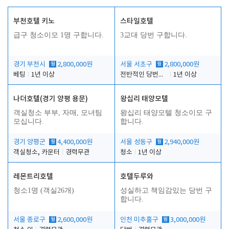
부천호텔 키노
스타일호텔
급구 청소이모 1명 구합니다.
3교대 당번 구합니다.
경기 부천시
월
2,800,000원
서울 서초구
월
2,800,000원
베팅
1년 이상
전반적인 당번업무
1년 이상
나더호텔(경기 양평 용문)
왕십리 태양모텔
객실청소 부부, 자매, 모녀팀
왕십리 태양모텔 청소이모 구
모십니다.
합니다.
경기 양평군
월
4,400,000원
서울 성동구
월
2,940,000원
객실청소, 카운터
경력무관
청소
1년 이상
레몬트리호텔
호텔두루와
청소1명 (객실26개)
성실하고 책임감있는 당번 구
합니다.
서울 종로구
월
2,600,000원
인천 미추홀구
월
3,000,000원