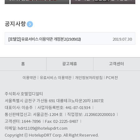
폰 증정
공지사항
[호텔업] 개인정보 처리방침 개정본1 (19.09.02)
2019.07.30
[호텔업] 유료서비스 이용약관 개정본2 (19.09.02)
2019.07.30
[호텔업] 개인정보 처리방침 개정본2 (19.09.02)
2019.07.30
홈
광고제휴
고객센터
이용약관
유료서비스 이용약관
개인정보처리방침
PC버전
주식회사 호텔업디알티
서울특별시 금천구 가산동 691 대륭테크노타운20차 1807호
대표이사: 이송주
사업자등록번호: 441-87-01934
통신판매업신고: 서울금천-1204 호
직업정보: J1206020200010
고객센터: 1644-7896
Fax: 02-2225-8487
이메일:
hdrt1109@hotelupdrt.com
Copyright ⓒ HotelupDRT Corp. All Right Reserved.