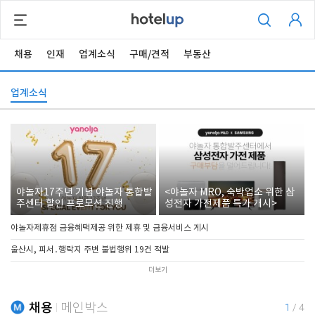
채용
인재
업계소식
구매/견적
부동산
업계소식
야놀자17주년 기념 야놀자 통합발
<야놀자 MRO, 숙박업소 위한 삼
주센터 할인 프로모션 진행
성전자 가전제품 특가 개시>
야놀자제휴점 금융혜택제공 위한 제휴 및 금융서비스 게시
울산시, 피서․행락지 주변 불법행위 19건 적발
더보기
채용
메인박스
1
/
4