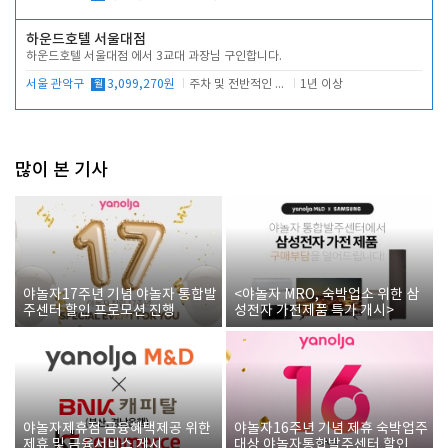
하운드호텔 서울대점
하운드호텔 서울대점 에서 3교대 과장님 구인합니다.
서울 관악구
월
3,099,270원
주차 및 전반적인 당번업무
1년 이상
많이 본 기사
야놀자17주년 기념 야놀자 통합발
<야놀자 MRO, 숙박업소 위한 삼
주센터 할인 프로모션 진행
성전자 가전제품 특가 개시>
야놀자제휴점 금융혜택제공 위한
야놀자16주년 기념 제휴 숙박업주
제휴 및 금융서비스 게시
대상 야놀자통합발주센터 할인쿠