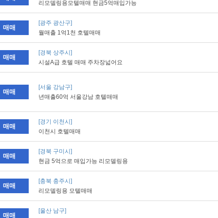
리모델링용모텔매매 현금5억매입가능
[광주 광산구]
매매
월매출 1억1천 호텔매매
[경북 상주시]
매매
시설A급 호텔 매매 주차장넓어요
[서울 강남구]
매매
년매출60억 서울강남 호텔매매
[경기 이천시]
매매
이천시 호텔매매
[경북 구미시]
매매
현금 5억으로 매입가능 리모델링용
[충북 충주시]
매매
리모델링용 모텔매매
[울산 남구]
매매