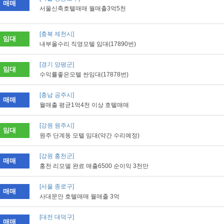
매매
서울신축호텔매매 월매출3억5천
[충북 제천시]
임대
내부올수리 직영모텔 임대(17890번)
[경기 양평군]
임대
수익률좋은모텔 싼임대(17878번)
[충남 공주시]
매매
월매출 평균1억4천 이상 호텔매매
[강원 원주시]
임대
원주 단계동 모텔 임대(약간 수리예정)
[강원 홍천군]
매매
홍천 리모델 완료 매출6500 순이익 3천만
[서울 종로구]
매매
사대문안 호텔매매 월매출 3억
[대전 대덕구]
매매