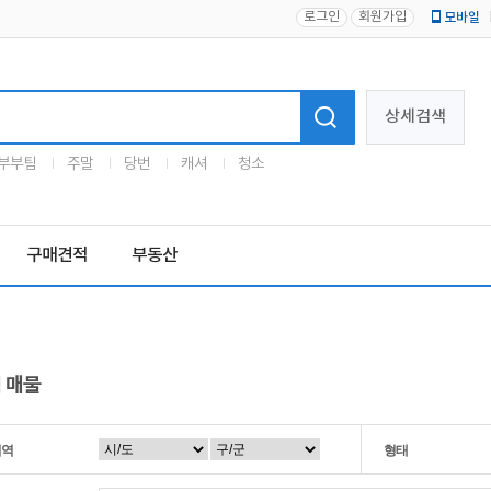
로그인
회원가입
모바일
로고
상세검색
부부팀
주말
당번
캐셔
청소
구매견적
부동산
 매물
지역
형태