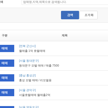
검색
구분
제목
[전북 군산시]
매매
월매출 1억 호텔매매
[서울 동대문구]
매매
동대문구 모텔 매매 / 매출 7500
[충남 홍성군]
매매
홍성 모텔 매매 / 리모델용
[서울 관악구]
매매
서울호텔매매 월매출2억
[서울 영등포구]