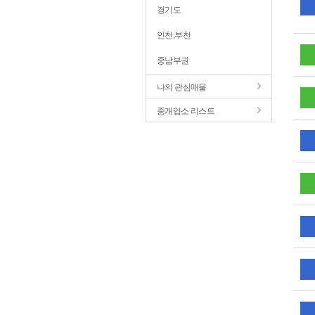
경기도
인천,부천
중남부권
나의 관심매물
중개업소 리스트