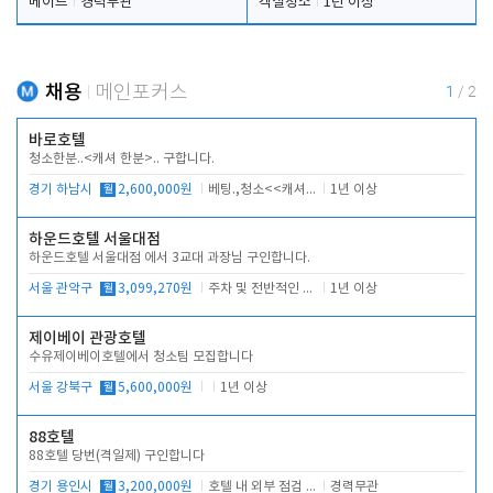
메이드
경력무관
객실청소
1년 이상
채용
메인포커스
1
/
2
바로호텔
청소한분..<캐셔 한분>.. 구합니다.
경기 하남시
월
2,600,000원
베팅.,청소<<캐셔 모셔봅니다.
1년 이상
하운드호텔 서울대점
하운드호텔 서울대점 에서 3교대 과장님 구인합니다.
서울 관악구
월
3,099,270원
주차 및 전반적인 당번업무
1년 이상
제이베이 관광호텔
수유제이베이호텔에서 청소팀 모집합니다
서울 강북구
월
5,600,000원
1년 이상
88호텔
88호텔 당번(격일제) 구인합니다
경기 용인시
월
3,200,000원
호텔 내 외부 점검 및 프런트 운영
경력무관