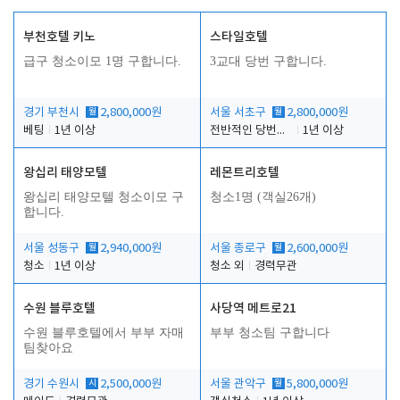
부천호텔 키노
스타일호텔
급구 청소이모 1명 구합니다.
3교대 당번 구합니다.
경기 부천시
월
2,800,000원
서울 서초구
월
2,800,000원
베팅
1년 이상
전반적인 당번업무
1년 이상
왕십리 태양모텔
레몬트리호텔
왕십리 태양모텔 청소이모 구
청소1명 (객실26개)
합니다.
서울 성동구
월
2,940,000원
서울 종로구
월
2,600,000원
청소
1년 이상
청소 외
경력무관
수원 블루호텔
사당역 메트로21
수원 블루호텔에서 부부 자매
부부 청소팀 구합니다
팀찾아요
경기 수원시
시
2,500,000원
서울 관악구
월
5,800,000원