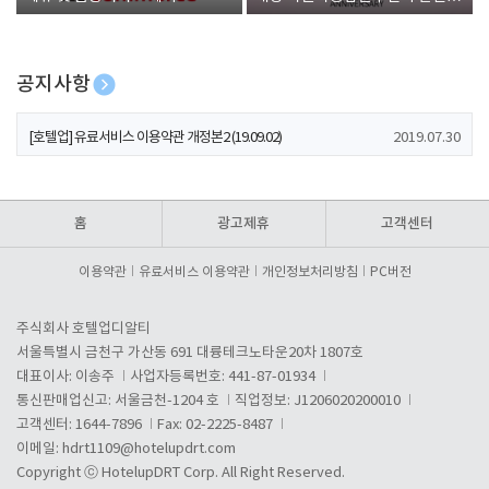
폰 증정
공지사항
[호텔업] 개인정보 처리방침 개정본1 (19.09.02)
2019.07.30
[호텔업] 유료서비스 이용약관 개정본2 (19.09.02)
2019.07.30
[호텔업] 개인정보 처리방침 개정본2 (19.09.02)
2019.07.30
홈
광고제휴
고객센터
이용약관
유료서비스 이용약관
개인정보처리방침
PC버전
주식회사 호텔업디알티
서울특별시 금천구 가산동 691 대륭테크노타운20차 1807호
대표이사: 이송주
사업자등록번호: 441-87-01934
통신판매업신고: 서울금천-1204 호
직업정보: J1206020200010
고객센터: 1644-7896
Fax: 02-2225-8487
이메일:
hdrt1109@hotelupdrt.com
Copyright ⓒ HotelupDRT Corp. All Right Reserved.