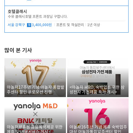
호텔클래시
수유 클래시호텔 프론트 과장님 구합니다.
서울 강북구
월
3,400,000원
프론트 및 객실관리
1년 이상
많이 본 기사
야놀자17주년 기념 야놀자 통합발
<야놀자 MRO, 숙박업소 위한 삼
주센터 할인 프로모션 진행
성전자 가전제품 특가 개시>
야놀자제휴점 금융혜택제공 위한
야놀자16주년 기념 제휴 숙박업주
제휴 및 금융서비스 게시
대상 야놀자통합발주센터 할인쿠