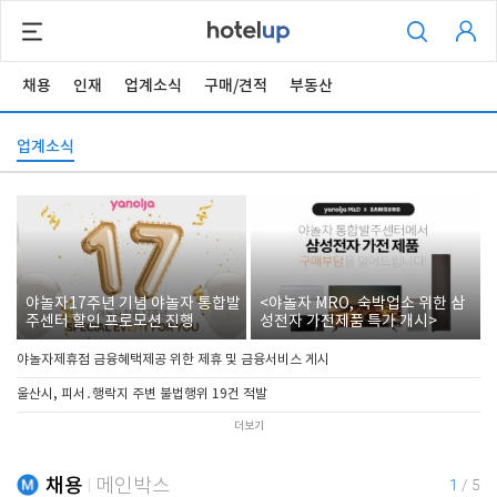
채용
인재
업계소식
구매/견적
부동산
업계소식
야놀자17주년 기념 야놀자 통합발
<야놀자 MRO, 숙박업소 위한 삼
주센터 할인 프로모션 진행
성전자 가전제품 특가 개시>
야놀자제휴점 금융혜택제공 위한 제휴 및 금융서비스 게시
울산시, 피서․행락지 주변 불법행위 19건 적발
더보기
채용
메인박스
1
/
5