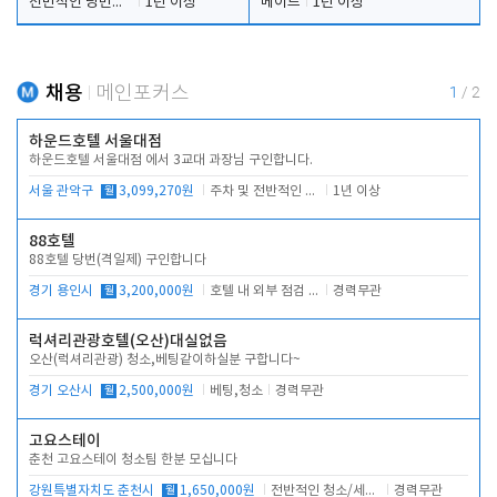
전반적인 당번업무
1년 이상
메이드
1년 이상
채용
메인포커스
1
/
2
하운드호텔 서울대점
하운드호텔 서울대점 에서 3교대 과장님 구인합니다.
서울 관악구
월
3,099,270원
주차 및 전반적인 당번업무
1년 이상
88호텔
88호텔 당번(격일제) 구인합니다
경기 용인시
월
3,200,000원
호텔 내 외부 점검 및 프런트 운영
경력무관
럭셔리관광호텔(오산)대실없음
오산(럭셔리관광) 청소,베팅같이하실분 구합니다~
경기 오산시
월
2,500,000원
베팅,청소
경력무관
고요스테이
춘천 고요스테이 청소팀 한분 모십니다
강원특별자치도 춘천시
월
1,650,000원
전반적인 청소/세탁업무
경력무관