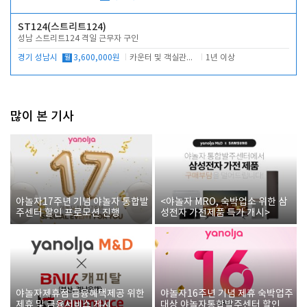
ST124(스트리트124)
성남 스트리트124 격일 근무자 구인
경기 성남시
월
3,600,000원
카운터 및 객실관리 전반
1년 이상
많이 본 기사
야놀자17주년 기념 야놀자 통합발
<야놀자 MRO, 숙박업소 위한 삼
주센터 할인 프로모션 진행
성전자 가전제품 특가 개시>
야놀자제휴점 금융혜택제공 위한
야놀자16주년 기념 제휴 숙박업주
제휴 및 금융서비스 게시
대상 야놀자통합발주센터 할인쿠