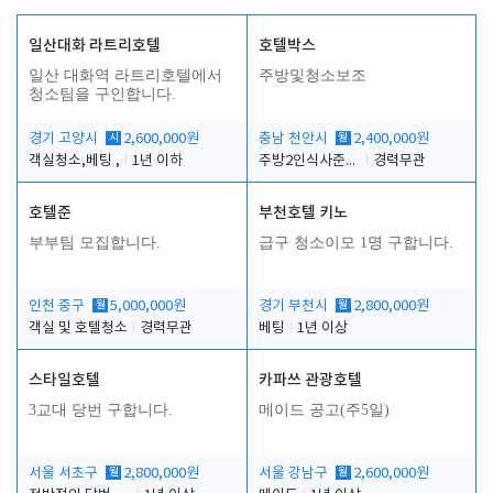
일산대화 라트리호텔
호텔박스
일산 대화역 라트리호텔에서
주방및청소보조
청소팀을 구인합니다.
경기 고양시
시
2,600,000원
충남 천안시
월
2,400,000원
객실청소,베팅 ,
1년 이하
주방2인식사준비및청소린렌보조
경력무관
호텔준
부천호텔 키노
부부팀 모집합니다.
급구 청소이모 1명 구합니다.
인천 중구
월
5,000,000원
경기 부천시
월
2,800,000원
객실 및 호텔청소
경력무관
베팅
1년 이상
스타일호텔
카파쓰 관광호텔
3교대 당번 구합니다.
메이드 공고(주5일)
서울 서초구
월
2,800,000원
서울 강남구
월
2,600,000원