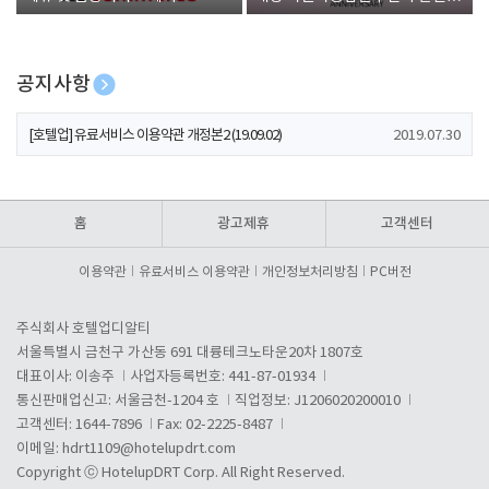
폰 증정
공지사항
[호텔업] 개인정보 처리방침 개정본1 (19.09.02)
2019.07.30
[호텔업] 유료서비스 이용약관 개정본2 (19.09.02)
2019.07.30
[호텔업] 개인정보 처리방침 개정본2 (19.09.02)
2019.07.30
홈
광고제휴
고객센터
이용약관
유료서비스 이용약관
개인정보처리방침
PC버전
주식회사 호텔업디알티
서울특별시 금천구 가산동 691 대륭테크노타운20차 1807호
대표이사: 이송주
사업자등록번호: 441-87-01934
통신판매업신고: 서울금천-1204 호
직업정보: J1206020200010
고객센터: 1644-7896
Fax: 02-2225-8487
이메일:
hdrt1109@hotelupdrt.com
Copyright ⓒ HotelupDRT Corp. All Right Reserved.