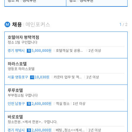
청소 외
경력무관
청소
경력무관
채용
메인포커스
1
/
2
호텔야자 평택역점
청소 1팀 구인합니다
경기 평택시
월
5,000,000원
호텔객실 및 공용시설 청소 관리
1년 이상
하라스호텔
영등포 하라스호텔
서울 영등포구
시
10,030원
카운터 업무 및 객실관리(청소상태 확인, 객실판매)
1년 이상
루루호텔
부부청소팀 구합니다
인천 남동구
월
2,600,000원
객실 청소
1년 이상
바로호텔
청소한분..<캐셔 한분>.. 구합니다.
경기 하남시
월
2,600,000원
베팅.,청소<<캐셔 모셔봅니다.
1년 이상