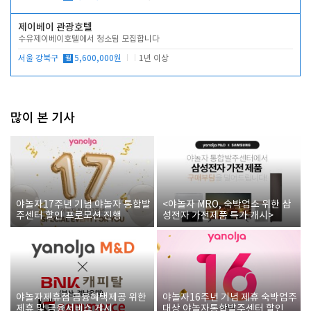
제이베이 관광호텔
수유제이베이호텔에서 청소팀 모집합니다
서울 강북구
월
5,600,000원
1년 이상
많이 본 기사
야놀자17주년 기념 야놀자 통합발
<야놀자 MRO, 숙박업소 위한 삼
주센터 할인 프로모션 진행
성전자 가전제품 특가 개시>
야놀자제휴점 금융혜택제공 위한
야놀자16주년 기념 제휴 숙박업주
제휴 및 금융서비스 게시
대상 야놀자통합발주센터 할인쿠