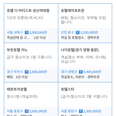
호텔 디 아티스트 성신여대점
호텔에어포트준
3교대 프론트(격,비,비)
베팅, 청소이모, 부부팀 모집
합니다.
서울 성북구
월
2,900,000원
인천 중구
월
2,500,000원
객실판매 및 고객응대
1년 이상
객실 및 호텔청소
경력무관
부천호텔 키노
나더호텔(경기 양평 용문)
급구 청소이모 1명 구합니다.
객실청소 부부, 자매, 모녀팀
모십니다.
경기 부천시
월
2,800,000원
경기 양평군
월
4,400,000원
베팅
1년 이상
객실청소, 카운터
경력무관
레몬트리호텔
호텔스타
청소1명 (객실26개)
(급구)청소이모 2명 구합니다.
서울 종로구
월
2,600,000원
서울 중랑구
월
2,300,000원