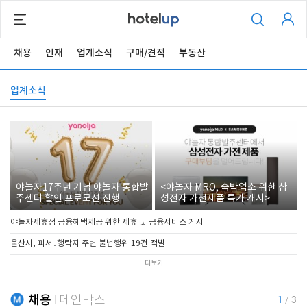
채용
인재
업계소식
구매/견적
부동산
업계소식
야놀자17주년 기념 야놀자 통합발
<야놀자 MRO, 숙박업소 위한 삼
주센터 할인 프로모션 진행
성전자 가전제품 특가 개시>
야놀자제휴점 금융혜택제공 위한 제휴 및 금융서비스 게시
울산시, 피서․행락지 주변 불법행위 19건 적발
더보기
채용
메인박스
1
/
3