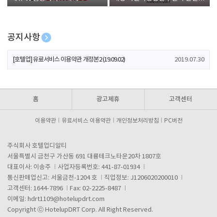
폰 증정
공지사항
[호텔업] 개인정보 처리방침 개정본1 (19.09.02)
2019.07.30
[호텔업] 유료서비스 이용약관 개정본2 (19.09.02)
2019.07.30
[호텔업] 개인정보 처리방침 개정본2 (19.09.02)
2019.07.30
홈
광고제휴
고객센터
이용약관
유료서비스 이용약관
개인정보처리방침
PC버전
주식회사 호텔업디알티
서울특별시 금천구 가산동 691 대륭테크노타운20차 1807호
대표이사: 이송주
사업자등록번호: 441-87-01934
통신판매업신고: 서울금천-1204 호
직업정보: J1206020200010
고객센터: 1644-7896
Fax: 02-2225-8487
이메일:
hdrt1109@hotelupdrt.com
Copyright ⓒ HotelupDRT Corp. All Right Reserved.