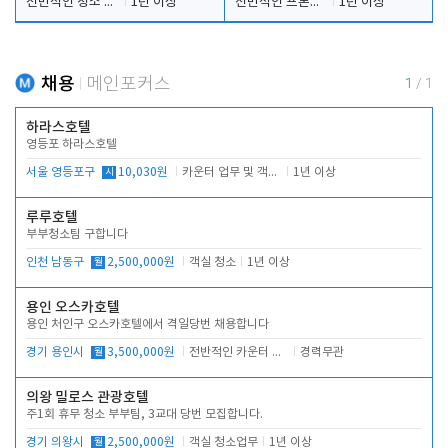
전반적인 청소 업무(객실청소.객실정리)
1년 이상
전반적인 프론트 당번업무
1년 이상
채용
메인포커스
1
/
1
하라스호텔
영등포 하라스호텔
서울 영등포구
시
10,030원
카운터 업무 및 객실관리(청소상태 확인, 객실판매)
1년 이상
루루호텔
부부청소팀 구합니다
인천 남동구
월
2,500,000원
객실 청소
1년 이상
용인 오스카호텔
용인 처인구 오스카호텔에서 격일당번 채용합니다
경기 용인시
월
3,500,000원
전반적인 카운터 업무
경력무관
의왕 밀로스 관광호텔
주1회 휴무 청소 부부팀, 3교대 당번 모집합니다.
경기 의왕시
월
2,500,000원
객실 청소업무
1년 이상