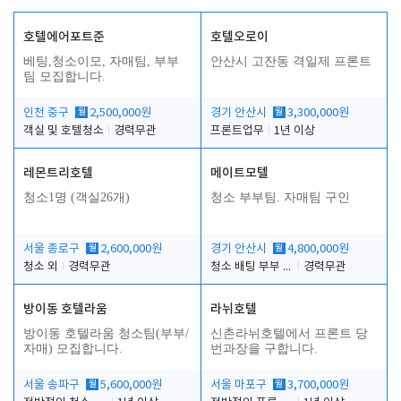
호텔에어포트준
호텔오로이
베팅,청소이모, 자매팀, 부부
안산시 고잔동 격일제 프론트
팀 모집합니다.
인천 중구
월
2,500,000원
경기 안산시
월
3,300,000원
객실 및 호텔청소
경력무관
프론트업무
1년 이상
레몬트리호텔
메이트모텔
청소1명 (객실26개)
청소 부부팀. 자매팀 구인
서울 종로구
월
2,600,000원
경기 안산시
월
4,800,000원
청소 외
경력무관
청소 배팅 부부 구합니다
경력무관
방이동 호텔라움
라뉘호텔
방이동 호텔라움 청소팀(부부/
신촌라뉘호텔에서 프론트 당
자매) 모집합니다.
번과장을 구합니다.
서울 송파구
월
5,600,000원
서울 마포구
월
3,700,000원