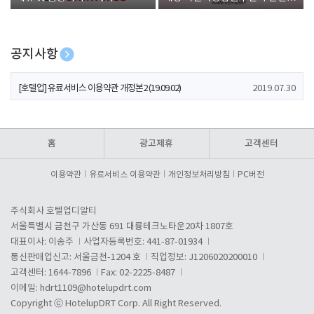
폰 증정
공지사항
[호텔업] 개인정보 처리방침 개정본1 (19.09.02)
2019.07.30
[호텔업] 유료서비스 이용약관 개정본2 (19.09.02)
2019.07.30
[호텔업] 개인정보 처리방침 개정본2 (19.09.02)
2019.07.30
홈
광고제휴
고객센터
이용약관
유료서비스 이용약관
개인정보처리방침
PC버전
주식회사 호텔업디알티
서울특별시 금천구 가산동 691 대륭테크노타운20차 1807호
대표이사: 이송주
사업자등록번호: 441-87-01934
통신판매업신고: 서울금천-1204 호
직업정보: J1206020200010
고객센터: 1644-7896
Fax: 02-2225-8487
이메일:
hdrt1109@hotelupdrt.com
Copyright ⓒ HotelupDRT Corp. All Right Reserved.