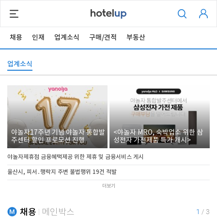
채용
인재
업계소식
구매/견적
부동산
업계소식
야놀자17주년 기념 야놀자 통합발
<야놀자 MRO, 숙박업소 위한 삼
주센터 할인 프로모션 진행
성전자 가전제품 특가 개시>
야놀자제휴점 금융혜택제공 위한 제휴 및 금융서비스 게시
울산시, 피서․행락지 주변 불법행위 19건 적발
더보기
채용
메인박스
1
/
3