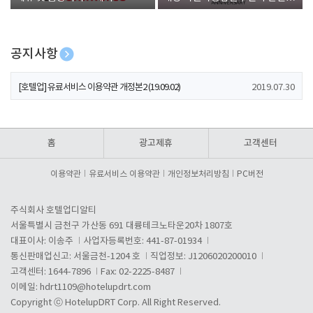
폰 증정
공지사항
[호텔업] 개인정보 처리방침 개정본1 (19.09.02)
2019.07.30
[호텔업] 유료서비스 이용약관 개정본2 (19.09.02)
2019.07.30
[호텔업] 개인정보 처리방침 개정본2 (19.09.02)
2019.07.30
홈
광고제휴
고객센터
이용약관
유료서비스 이용약관
개인정보처리방침
PC버전
주식회사 호텔업디알티
서울특별시 금천구 가산동 691 대륭테크노타운20차 1807호
대표이사: 이송주
사업자등록번호: 441-87-01934
통신판매업신고: 서울금천-1204 호
직업정보: J1206020200010
고객센터: 1644-7896
Fax: 02-2225-8487
이메일:
hdrt1109@hotelupdrt.com
Copyright ⓒ HotelupDRT Corp. All Right Reserved.