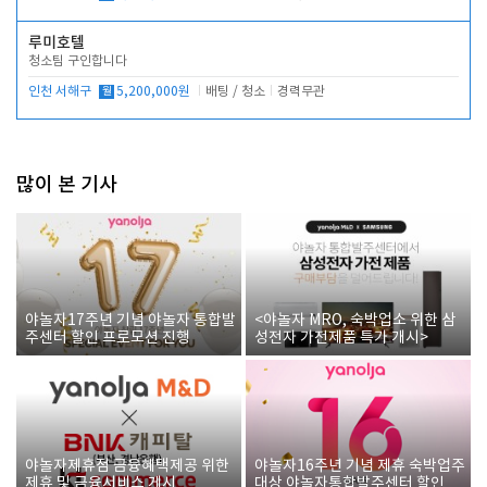
루미호텔
청소팀 구인합니다
인천 서해구
월
5,200,000원
배팅 / 청소
경력무관
많이 본 기사
야놀자17주년 기념 야놀자 통합발
<야놀자 MRO, 숙박업소 위한 삼
주센터 할인 프로모션 진행
성전자 가전제품 특가 개시>
야놀자제휴점 금융혜택제공 위한
야놀자16주년 기념 제휴 숙박업주
제휴 및 금융서비스 게시
대상 야놀자통합발주센터 할인쿠