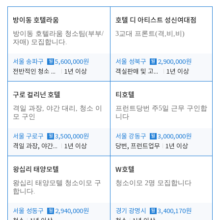
방이동 호텔라움
호텔 디 아티스트 성신여대점
방이동 호텔라움 청소팀(부부/
3교대 프론트(격,비,비)
자매) 모집합니다.
서울 송파구
월
5,600,000원
서울 성북구
월
2,900,000원
전반적인 청소 업무(객실청소.객실정리)
1년 이상
객실판매 및 고객응대
1년 이상
구로 컬리넌 호텔
티호텔
격일 과장, 야간 대리, 청소 이
프런트당번 주5일 근무 구인합
모 구인
니다
서울 구로구
월
3,500,000원
서울 강동구
월
3,000,000원
격일 과장, 야간 대리, 청소 이모
1년 이상
당번, 프런트업무
1년 이상
왕십리 태양모텔
W호텔
왕십리 태양모텔 청소이모 구
청소이모 2명 모집합니다
합니다.
서울 성동구
월
2,940,000원
경기 광명시
월
3,400,170원