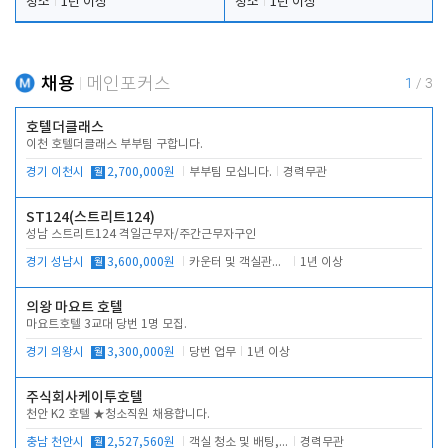
청소
1년 이상
청소
1년 이상
채용
메인포커스
1
/
3
호텔더클래스
이천 호텔더클래스 부부팀 구합니다.
경기 이천시
월
2,700,000원
부부팀 모십니다.
경력무관
ST124(스트리트124)
성남 스트리트124 격일근무자/주간근무자구인
경기 성남시
월
3,600,000원
카운터 및 객실관리 전반
1년 이상
의왕 마요트 호텔
마요트호텔 3교대 당번 1명 모집.
경기 의왕시
월
3,300,000원
당번 업무
1년 이상
주식회사케이투호텔
천안 K2 호텔 ★청소직원 채용합니다.
충남 천안시
월
2,527,560원
객실 청소 및 배팅, 주변 시설 청소
경력무관