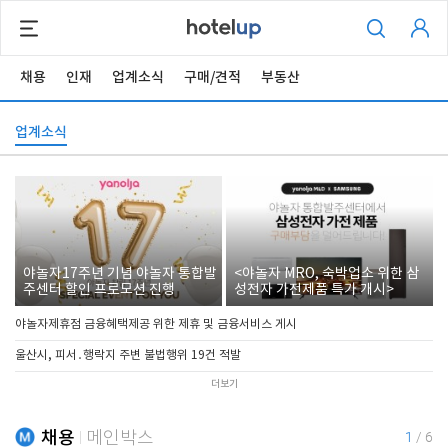
채용
인재
업계소식
구매/견적
부동산
업계소식
야놀자17주년 기념 야놀자 통합발
<야놀자 MRO, 숙박업소 위한 삼
주센터 할인 프로모션 진행
성전자 가전제품 특가 개시>
야놀자제휴점 금융혜택제공 위한 제휴 및 금융서비스 게시
울산시, 피서․행락지 주변 불법행위 19건 적발
더보기
채용
메인박스
1
/
6