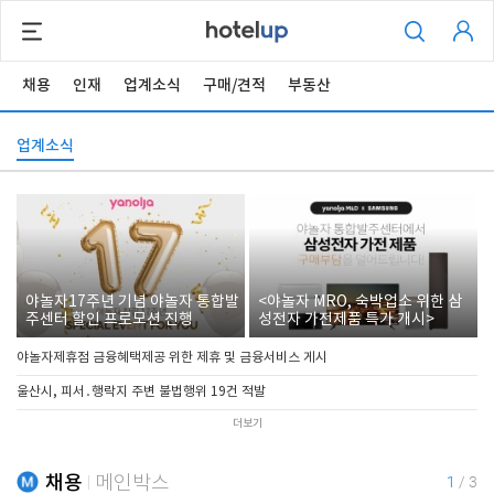
채용
인재
업계소식
구매/견적
부동산
업계소식
야놀자17주년 기념 야놀자 통합발
<야놀자 MRO, 숙박업소 위한 삼
주센터 할인 프로모션 진행
성전자 가전제품 특가 개시>
야놀자제휴점 금융혜택제공 위한 제휴 및 금융서비스 게시
울산시, 피서․행락지 주변 불법행위 19건 적발
더보기
채용
메인박스
1
/
3