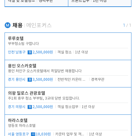
객실 및 호텔청소
경력무관
프론트업무
1년 이상
채용
메인포커스
1
/
1
루루호텔
부부청소팀 구합니다
인천 남동구
월
2,500,000원
객실 청소
1년 이상
용인 오스카호텔
용인 처인구 오스카호텔에서 격일당번 채용합니다
경기 용인시
월
3,500,000원
전반적인 카운터 업무
경력무관
의왕 밀로스 관광호텔
주1회 휴무 청소 부부팀, 3교대 당번 모집합니다.
경기 의왕시
월
2,500,000원
객실 청소업무
1년 이상
하라스호텔
영등포 하라스호텔
서울 영등포구
시
10,030원
카운터 업무 및 객실관리(청소상태 확인, 객실판매)
1년 이상