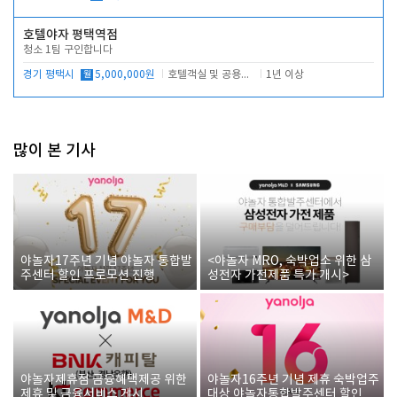
호텔야자 평택역점
청소 1팀 구인합니다
경기 평택시
월
5,000,000원
호텔객실 및 공용시설 청소 관리
1년 이상
많이 본 기사
야놀자17주년 기념 야놀자 통합발
<야놀자 MRO, 숙박업소 위한 삼
주센터 할인 프로모션 진행
성전자 가전제품 특가 개시>
야놀자제휴점 금융혜택제공 위한
야놀자16주년 기념 제휴 숙박업주
제휴 및 금융서비스 게시
대상 야놀자통합발주센터 할인쿠