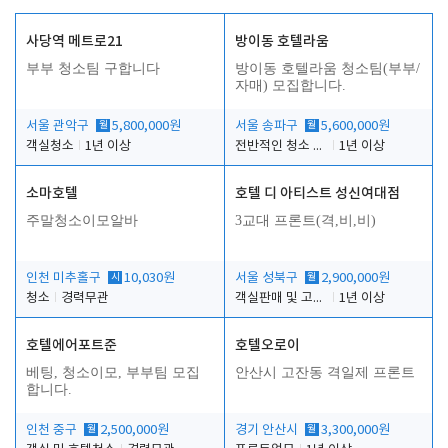
사당역 메트로21
방이동 호텔라움
부부 청소팀 구합니다
방이동 호텔라움 청소팀(부부/
자매) 모집합니다.
서울 관악구
월
5,800,000원
서울 송파구
월
5,600,000원
객실청소
1년 이상
전반적인 청소 업무(객실청소.객실정리)
1년 이상
소마호텔
호텔 디 아티스트 성신여대점
주말청소이모알바
3교대 프론트(격,비,비)
인천 미추홀구
시
10,030원
서울 성북구
월
2,900,000원
청소
경력무관
객실판매 및 고객응대
1년 이상
호텔에어포트준
호텔오로이
베팅, 청소이모, 부부팀 모집
안산시 고잔동 격일제 프론트
합니다.
인천 중구
월
2,500,000원
경기 안산시
월
3,300,000원