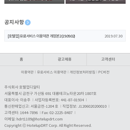
폰 증정
공지사항
[호텔업] 개인정보 처리방침 개정본1 (19.09.02)
2019.07.30
[호텔업] 유료서비스 이용약관 개정본2 (19.09.02)
2019.07.30
[호텔업] 개인정보 처리방침 개정본2 (19.09.02)
2019.07.30
홈
광고제휴
고객센터
이용약관
유료서비스 이용약관
개인정보처리방침
PC버전
주식회사 호텔업디알티
서울특별시 금천구 가산동 691 대륭테크노타운20차 1807호
대표이사: 이송주
사업자등록번호: 441-87-01934
통신판매업신고: 서울금천-1204 호
직업정보: J1206020200010
고객센터: 1644-7896
Fax: 02-2225-8487
이메일:
hdrt1109@hotelupdrt.com
Copyright ⓒ HotelupDRT Corp. All Right Reserved.