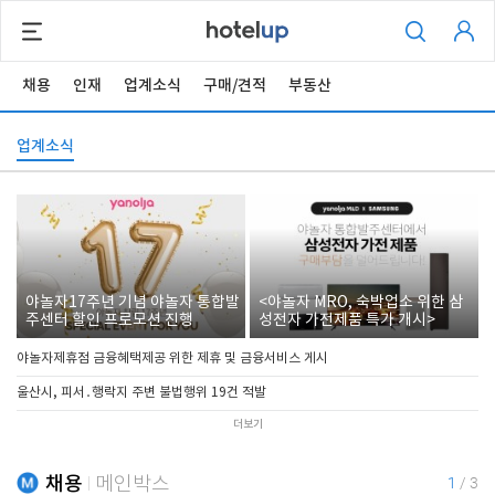
채용
인재
업계소식
구매/견적
부동산
업계소식
야놀자17주년 기념 야놀자 통합발
<야놀자 MRO, 숙박업소 위한 삼
주센터 할인 프로모션 진행
성전자 가전제품 특가 개시>
야놀자제휴점 금융혜택제공 위한 제휴 및 금융서비스 게시
울산시, 피서․행락지 주변 불법행위 19건 적발
더보기
채용
메인박스
1
/
3