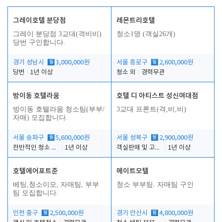
그레이호텔 분당점
레몬트리호텔
그레이 분당점 3교대(격비비)
청소1명 (객실26개)
당번 구인합니다.
경기 성남시
월
3,000,000원
서울 종로구
월
2,600,000원
당번
1년 이상
청소 외
경력무관
방이동 호텔라움
호텔 디 아티스트 성신여대점
방이동 호텔라움 청소팀(부부/
3교대 프론트(격,비,비)
자매) 모집합니다.
서울 송파구
월
5,600,000원
서울 성북구
월
2,900,000원
전반적인 청소 업무(객실청소.객실정리)
1년 이상
객실판매 및 고객응대
1년 이상
호텔에어포트준
메이트모텔
베팅,청소이모, 자매팀, 부부
청소 부부팀. 자매팀 구인
팀 모집합니다.
인천 중구
월
2,500,000원
경기 안산시
월
4,800,000원