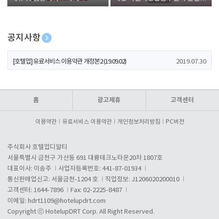
폰 증정
공지사항
[호텔업] 개인정보 처리방침 개정본1 (19.09.02)
2019.07.30
[호텔업] 유료서비스 이용약관 개정본2 (19.09.02)
2019.07.30
[호텔업] 개인정보 처리방침 개정본2 (19.09.02)
2019.07.30
홈
광고제휴
고객센터
이용약관
유료서비스 이용약관
개인정보처리방침
PC버전
주식회사 호텔업디알티
서울특별시 금천구 가산동 691 대륭테크노타운20차 1807호
대표이사: 이송주
사업자등록번호: 441-87-01934
통신판매업신고: 서울금천-1204 호
직업정보: J1206020200010
고객센터: 1644-7896
Fax: 02-2225-8487
이메일:
hdrt1109@hotelupdrt.com
Copyright ⓒ HotelupDRT Corp. All Right Reserved.