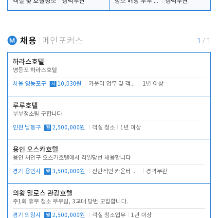
객실 및 호텔청소
경력무관
청소 배팅 부부 구합니다
경력무관
채용
메인포커스
1
/
1
하라스호텔
영등포 하라스호텔
서울 영등포구
시
10,030원
카운터 업무 및 객실관리(청소상태 확인, 객실판매)
1년 이상
루루호텔
부부청소팀 구합니다
인천 남동구
월
2,500,000원
객실 청소
1년 이상
용인 오스카호텔
용인 처인구 오스카호텔에서 격일당번 채용합니다
경기 용인시
월
3,500,000원
전반적인 카운터 업무
경력무관
의왕 밀로스 관광호텔
주1회 휴무 청소 부부팀, 3교대 당번 모집합니다.
경기 의왕시
월
2,500,000원
객실 청소업무
1년 이상