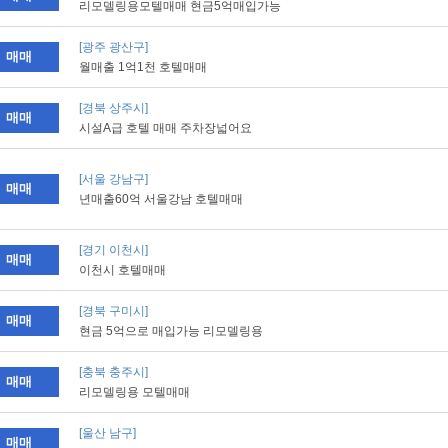
리모델링용모텔매매 현금5억매입가능
[광주 광산구]
매매
월매출 1억1천 호텔매매
[경북 상주시]
매매
시설A급 호텔 매매 주차장넓어요
[서울 강남구]
매매
년매출60억 서울강남 호텔매매
[경기 이천시]
매매
이천시 호텔매매
[경북 구미시]
매매
현금 5억으로 매입가능 리모델링용
[충북 충주시]
매매
리모델링용 모텔매매
[울산 남구]
매매