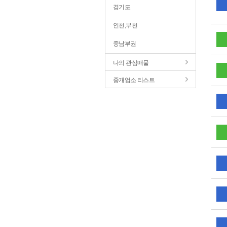
경기도
인천,부천
중남부권
나의 관심매물
중개업소 리스트