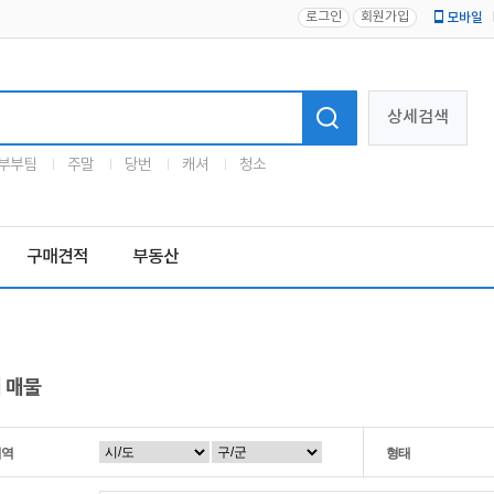
로그인
회원가입
모바일
로고
상세검색
부부팀
주말
당번
캐셔
청소
구매견적
부동산
 매물
지역
형태