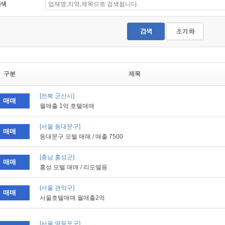
검색
구분
제목
[전북 군산시]
매매
월매출 1억 호텔매매
[서울 동대문구]
매매
동대문구 모텔 매매 / 매출 7500
[충남 홍성군]
매매
홍성 모텔 매매 / 리모델용
[서울 관악구]
매매
서울호텔매매 월매출2억
[서울 영등포구]