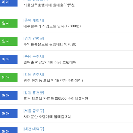
매매
서울신축호텔매매 월매출3억5천
[충북 제천시]
임대
내부올수리 직영모텔 임대(17890번)
[경기 양평군]
임대
수익률좋은모텔 싼임대(17878번)
[충남 공주시]
매매
월매출 평균1억4천 이상 호텔매매
[강원 원주시]
임대
원주 단계동 모텔 임대(약간 수리예정)
[강원 홍천군]
매매
홍천 리모델 완료 매출6500 순이익 3천만
[서울 종로구]
매매
사대문안 호텔매매 월매출 3억
[대전 대덕구]
매매