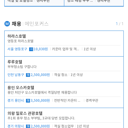
객실 및 호텔청소
경력무관
청소 배팅 부부 구합니다
경력무관
채용
메인포커스
1
/
1
하라스호텔
영등포 하라스호텔
서울 영등포구
시
10,030원
카운터 업무 및 객실관리(청소상태 확인, 객실판매)
1년 이상
루루호텔
부부청소팀 구합니다
인천 남동구
월
2,500,000원
객실 청소
1년 이상
용인 오스카호텔
용인 처인구 오스카호텔에서 격일당번 채용합니다
경기 용인시
월
3,500,000원
전반적인 카운터 업무
경력무관
의왕 밀로스 관광호텔
주1회 휴무 청소 부부팀, 3교대 당번 모집합니다.
경기 의왕시
월
2,500,000원
객실 청소업무
1년 이상