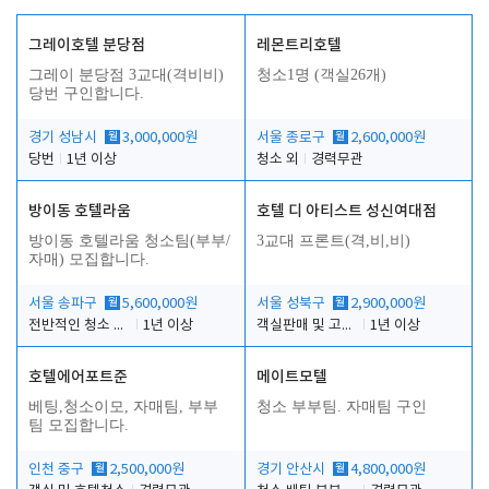
그레이호텔 분당점
레몬트리호텔
그레이 분당점 3교대(격비비)
청소1명 (객실26개)
당번 구인합니다.
경기 성남시
월
3,000,000원
서울 종로구
월
2,600,000원
당번
1년 이상
청소 외
경력무관
방이동 호텔라움
호텔 디 아티스트 성신여대점
방이동 호텔라움 청소팀(부부/
3교대 프론트(격,비,비)
자매) 모집합니다.
서울 송파구
월
5,600,000원
서울 성북구
월
2,900,000원
전반적인 청소 업무(객실청소.객실정리)
1년 이상
객실판매 및 고객응대
1년 이상
호텔에어포트준
메이트모텔
베팅,청소이모, 자매팀, 부부
청소 부부팀. 자매팀 구인
팀 모집합니다.
인천 중구
월
2,500,000원
경기 안산시
월
4,800,000원