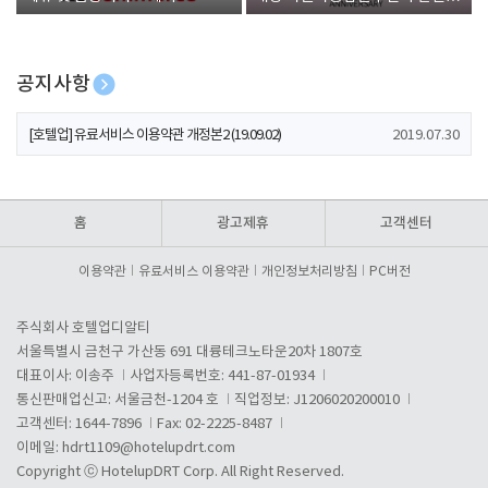
폰 증정
공지사항
[호텔업] 개인정보 처리방침 개정본1 (19.09.02)
2019.07.30
[호텔업] 유료서비스 이용약관 개정본2 (19.09.02)
2019.07.30
[호텔업] 개인정보 처리방침 개정본2 (19.09.02)
2019.07.30
홈
광고제휴
고객센터
이용약관
유료서비스 이용약관
개인정보처리방침
PC버전
주식회사 호텔업디알티
서울특별시 금천구 가산동 691 대륭테크노타운20차 1807호
대표이사: 이송주
사업자등록번호: 441-87-01934
통신판매업신고: 서울금천-1204 호
직업정보: J1206020200010
고객센터: 1644-7896
Fax: 02-2225-8487
이메일:
hdrt1109@hotelupdrt.com
Copyright ⓒ HotelupDRT Corp. All Right Reserved.