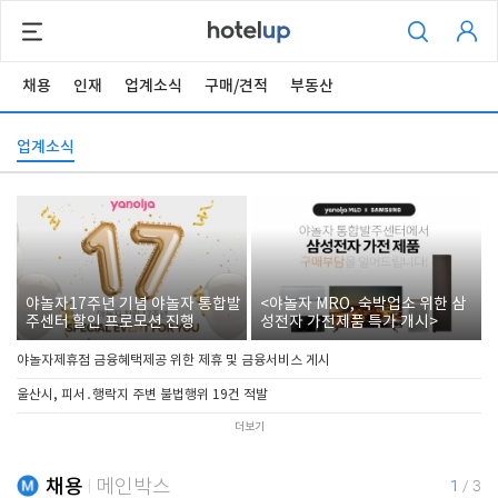
채용
인재
업계소식
구매/견적
부동산
업계소식
야놀자17주년 기념 야놀자 통합발
<야놀자 MRO, 숙박업소 위한 삼
주센터 할인 프로모션 진행
성전자 가전제품 특가 개시>
야놀자제휴점 금융혜택제공 위한 제휴 및 금융서비스 게시
울산시, 피서․행락지 주변 불법행위 19건 적발
더보기
채용
메인박스
1
/
3