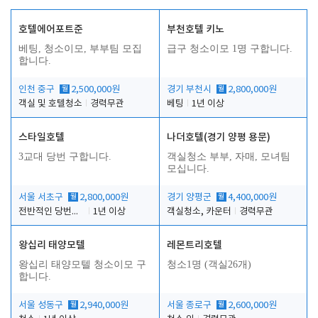
호텔에어포트준
부천호텔 키노
베팅, 청소이모, 부부팀 모집
급구 청소이모 1명 구합니다.
합니다.
인천 중구
월
2,500,000원
경기 부천시
월
2,800,000원
객실 및 호텔청소
경력무관
베팅
1년 이상
스타일호텔
나더호텔(경기 양평 용문)
3교대 당번 구합니다.
객실청소 부부, 자매, 모녀팀
모십니다.
서울 서초구
월
2,800,000원
경기 양평군
월
4,400,000원
전반적인 당번업무
1년 이상
객실청소, 카운터
경력무관
왕십리 태양모텔
레몬트리호텔
왕십리 태양모텔 청소이모 구
청소1명 (객실26개)
합니다.
서울 성동구
월
2,940,000원
서울 종로구
월
2,600,000원