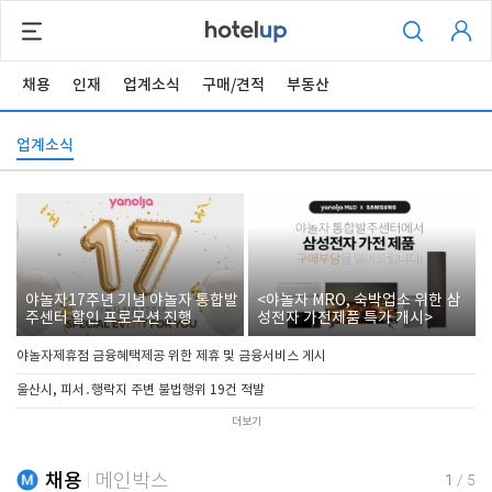
채용
인재
업계소식
구매/견적
부동산
업계소식
야놀자17주년 기념 야놀자 통합발
<야놀자 MRO, 숙박업소 위한 삼
주센터 할인 프로모션 진행
성전자 가전제품 특가 개시>
야놀자제휴점 금융혜택제공 위한 제휴 및 금융서비스 게시
울산시, 피서․행락지 주변 불법행위 19건 적발
더보기
채용
메인박스
1
/
5