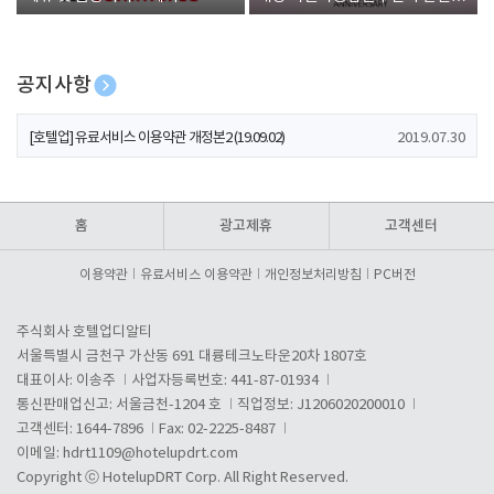
폰 증정
공지사항
[호텔업] 개인정보 처리방침 개정본1 (19.09.02)
2019.07.30
[호텔업] 유료서비스 이용약관 개정본2 (19.09.02)
2019.07.30
[호텔업] 개인정보 처리방침 개정본2 (19.09.02)
2019.07.30
홈
광고제휴
고객센터
이용약관
유료서비스 이용약관
개인정보처리방침
PC버전
주식회사 호텔업디알티
서울특별시 금천구 가산동 691 대륭테크노타운20차 1807호
대표이사: 이송주
사업자등록번호: 441-87-01934
통신판매업신고: 서울금천-1204 호
직업정보: J1206020200010
고객센터: 1644-7896
Fax: 02-2225-8487
이메일:
hdrt1109@hotelupdrt.com
Copyright ⓒ HotelupDRT Corp. All Right Reserved.