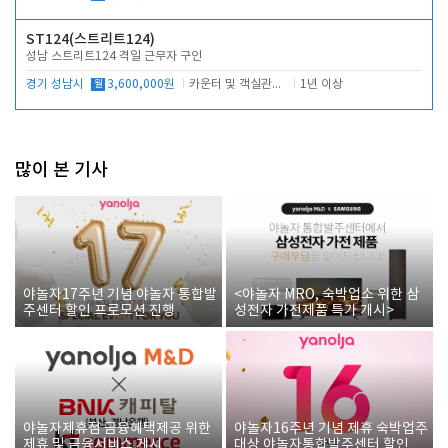
ST124(스트리트124)
성남 스트리트124 격일 근무자 구인
경기 성남시
월
3,600,000원
카운터 및 객실관리 전반
1년 이상
많이 본 기사
야놀자17주년 기념 야놀자 통합발
<야놀자 MRO, 숙박업소 위한 삼
주센터 할인 프로모션 진행
성전자 가전제품 특가 개시>
야놀자제휴점 금융혜택제공 위한
야놀자16주년 기념 제휴 숙박업주
제휴 및 금융서비스 게시
대상 야놀자통합발주센터 할인쿠