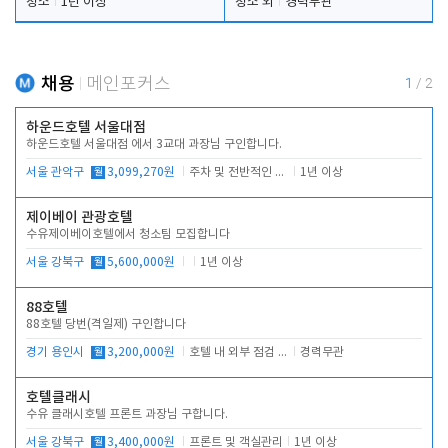
청소
1년 이상
청소 외
경력무관
채용
메인포커스
1
/
2
하운드호텔 서울대점
하운드호텔 서울대점 에서 3교대 과장님 구인합니다.
서울 관악구
월
3,099,270원
주차 및 전반적인 당번업무
1년 이상
제이베이 관광호텔
수유제이베이호텔에서 청소팀 모집합니다
서울 강북구
월
5,600,000원
1년 이상
88호텔
88호텔 당번(격일제) 구인합니다
경기 용인시
월
3,200,000원
호텔 내 외부 점검 및 프런트 운영
경력무관
호텔클래시
수유 클래시호텔 프론트 과장님 구합니다.
서울 강북구
월
3,400,000원
프론트 및 객실관리
1년 이상