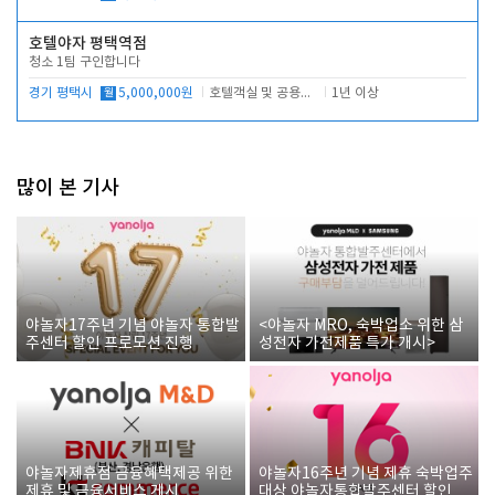
호텔야자 평택역점
청소 1팀 구인합니다
경기 평택시
월
5,000,000원
호텔객실 및 공용시설 청소 관리
1년 이상
많이 본 기사
야놀자17주년 기념 야놀자 통합발
<야놀자 MRO, 숙박업소 위한 삼
주센터 할인 프로모션 진행
성전자 가전제품 특가 개시>
야놀자제휴점 금융혜택제공 위한
야놀자16주년 기념 제휴 숙박업주
제휴 및 금융서비스 게시
대상 야놀자통합발주센터 할인쿠