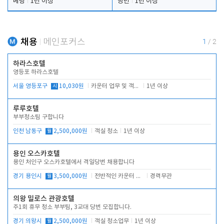
베팅
1년 이상
당번
1년 이상
채용
메인포커스
1
/
2
하라스호텔
영등포 하라스호텔
서울 영등포구
시
10,030원
카운터 업무 및 객실관리(청소상태 확인, 객실판매)
1년 이상
루루호텔
부부청소팀 구합니다
인천 남동구
월
2,500,000원
객실 청소
1년 이상
용인 오스카호텔
용인 처인구 오스카호텔에서 격일당번 채용합니다
경기 용인시
월
3,500,000원
전반적인 카운터 업무
경력무관
의왕 밀로스 관광호텔
주1회 휴무 청소 부부팀, 3교대 당번 모집합니다.
경기 의왕시
월
2,500,000원
객실 청소업무
1년 이상