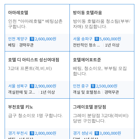
아마레호텔
방이동 호텔라움
인천 *아마레호텔* 베팅삼촌
방이동 호텔라움 청소팀(부부/
구합니다.
자매) 모집합니다.
인천 계양구
월
2,600,000원
서울 송파구
월
5,600,000원
베팅
경력무관
전반적인 청소 업무(객실청소.객실정리)
1년 이상
호텔 디 아티스트 성신여대점
호텔에어포트준
3교대 프론트(격,비,비)
베팅, 청소이모, 부부팀 모집
합니다.
서울 성북구
월
2,900,000원
인천 중구
월
2,500,000원
객실판매 및 고객응대
1년 이상
객실 및 호텔청소
경력무관
부천호텔 키노
그레이호텔 분당점
급구 청소이모 1명 구합니다.
그레이 분당점 3교대(격비비)
당번 구인합니다.
경기 부천시
월
2,800,000원
경기 성남시
월
3,000,000원