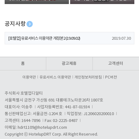
폰 증정
공지사항
[호텔업] 개인정보 처리방침 개정본1 (19.09.02)
2019.07.30
[호텔업] 유료서비스 이용약관 개정본2 (19.09.02)
2019.07.30
[호텔업] 개인정보 처리방침 개정본2 (19.09.02)
2019.07.30
홈
광고제휴
고객센터
이용약관
유료서비스 이용약관
개인정보처리방침
PC버전
주식회사 호텔업디알티
서울특별시 금천구 가산동 691 대륭테크노타운20차 1807호
대표이사: 이송주
사업자등록번호: 441-87-01934
통신판매업신고: 서울금천-1204 호
직업정보: J1206020200010
고객센터: 1644-7896
Fax: 02-2225-8487
이메일:
hdrt1109@hotelupdrt.com
Copyright ⓒ HotelupDRT Corp. All Right Reserved.