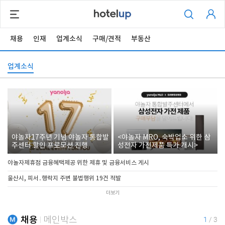
채용
인재
업계소식
구매/견적
부동산
업계소식
야놀자17주년 기념 야놀자 통합발
<야놀자 MRO, 숙박업소 위한 삼
주센터 할인 프로모션 진행
성전자 가전제품 특가 개시>
야놀자제휴점 금융혜택제공 위한 제휴 및 금융서비스 게시
울산시, 피서․행락지 주변 불법행위 19건 적발
더보기
채용
메인박스
1
/
3