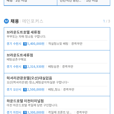
베팅
1년 이상
전반적인 당번업무
1년 이상
채용
메인포커스
1
/
3
브라운도트호텔 세류점
부부또는 자매 청소팀 구합니다.
경기 수원시
월
5,400,000원
객실청소및 베팅
경력무관
브라운도트세류점
베팅삼촌구해요
경기 수원시
월
2,316,930원
베팅삼촌
경력무관
럭셔리관광호텔(오산)대실없음
오산(럭셔리관광) 청소,베팅같이하실분 구합니다~
경기 오산시
월
2,500,000원
베팅,청소
경력무관
하운드호텔 이천터미널점
이천 하운드호텔 격일제 당번 구인합니다.
경기 이천시
월
3,300,000원
격일제 프론트 당번 업무로 주차 및 객실 점검
경력무관