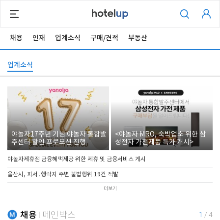
채용
인재
업계소식
구매/견적
부동산
업계소식
야놀자17주년 기념 야놀자 통합발
<야놀자 MRO, 숙박업소 위한 삼
주센터 할인 프로모션 진행
성전자 가전제품 특가 개시>
야놀자제휴점 금융혜택제공 위한 제휴 및 금융서비스 게시
울산시, 피서․행락지 주변 불법행위 19건 적발
더보기
채용
메인박스
1
/
4