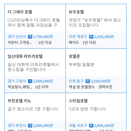
더 그레이 호텔
보우호텔
(3교대)상록수 더그레이 호텔
계양구 *보우호텔* 에서 청소
에서 함께 일할 과장님을 구합
이모 모집합니다.
니다.
경기 안산시
월
2,700,000원
인천 계양구
월
2,500,000원
카운터 고객응대 및 야간더블청소
1년 이상
메이드
1년 이상
일산대화 라트리호텔
호텔준
인
일산 대화역 라트리호텔에서
부부팀 일할분
청소팀을 구인합니다.
경기 고양시
시
2,600,000원
인천 중구
월
2,500,000원
객실청소,베팅 ,
1년 이하
객실 및 호텔청소
경력무관
부천호텔 키노
스타일호텔
급구 청소이모 1명 구합니다.
3교대 당번 구합니다.
경기 부천시
월
2,800,000원
서울 서초구
월
2,800,000원