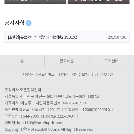
폰 증정
공지사항
[호텔업] 개인정보 처리방침 개정본1 (19.09.02)
2019.07.30
[호텔업] 유료서비스 이용약관 개정본2 (19.09.02)
2019.07.30
[호텔업] 개인정보 처리방침 개정본2 (19.09.02)
2019.07.30
홈
광고제휴
고객센터
이용약관
유료서비스 이용약관
개인정보처리방침
PC버전
주식회사 호텔업디알티
서울특별시 금천구 가산동 691 대륭테크노타운20차 1807호
대표이사: 이송주
사업자등록번호: 441-87-01934
통신판매업신고: 서울금천-1204 호
직업정보: J1206020200010
고객센터: 1644-7896
Fax: 02-2225-8487
이메일:
hdrt1109@hotelupdrt.com
Copyright ⓒ HotelupDRT Corp. All Right Reserved.