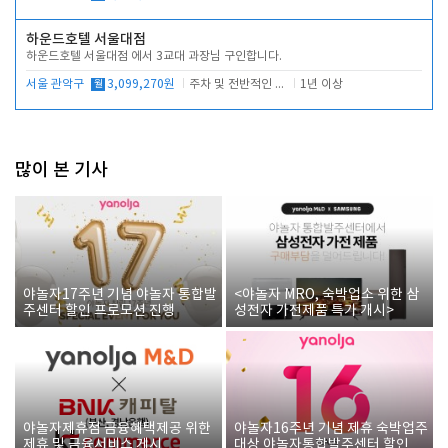
하운드호텔 서울대점
하운드호텔 서울대점 에서 3교대 과장님 구인합니다.
서울 관악구
월
3,099,270원
주차 및 전반적인 당번업무
1년 이상
많이 본 기사
야놀자17주년 기념 야놀자 통합발
<야놀자 MRO, 숙박업소 위한 삼
주센터 할인 프로모션 진행
성전자 가전제품 특가 개시>
야놀자제휴점 금융혜택제공 위한
야놀자16주년 기념 제휴 숙박업주
제휴 및 금융서비스 게시
대상 야놀자통합발주센터 할인쿠