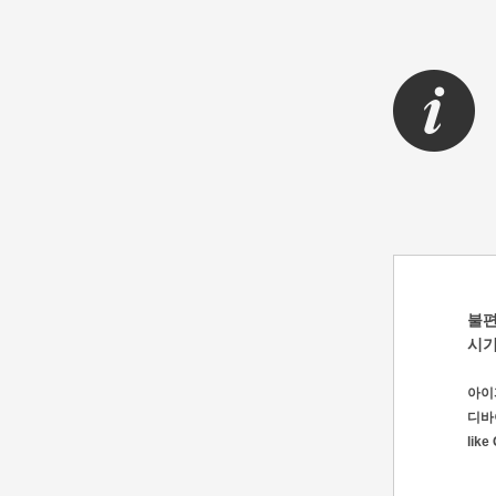
불편
시기
아이피
디바이스
like