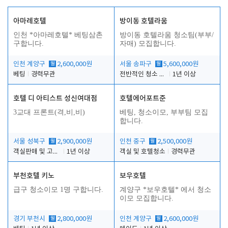
아마레호텔
방이동 호텔라움
인천 *아마레호텔* 베팅삼촌
방이동 호텔라움 청소팀(부부/
구합니다.
자매) 모집합니다.
인천 계양구
월
2,600,000원
서울 송파구
월
5,600,000원
베팅
경력무관
전반적인 청소 업무(객실청소.객실정리)
1년 이상
호텔 디 아티스트 성신여대점
호텔에어포트준
3교대 프론트(격,비,비)
베팅, 청소이모, 부부팀 모집
합니다.
서울 성북구
월
2,900,000원
인천 중구
월
2,500,000원
객실판매 및 고객응대
1년 이상
객실 및 호텔청소
경력무관
부천호텔 키노
보우호텔
급구 청소이모 1명 구합니다.
계양구 *보우호텔* 에서 청소
이모 모집합니다.
경기 부천시
월
2,800,000원
인천 계양구
월
2,600,000원