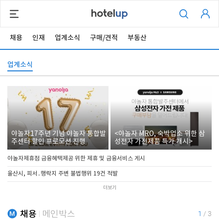
채용
인재
업계소식
구매/견적
부동산
업계소식
야놀자17주년 기념 야놀자 통합발
<야놀자 MRO, 숙박업소 위한 삼
주센터 할인 프로모션 진행
성전자 가전제품 특가 개시>
야놀자제휴점 금융혜택제공 위한 제휴 및 금융서비스 게시
울산시, 피서․행락지 주변 불법행위 19건 적발
더보기
채용
메인박스
1
/
3