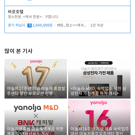
바로호텔
청소한분..<캐셔 한분>.. 구합니다.
경기 하남시
월
2,600,000원
베팅.,청소<<캐셔 모셔봅니다.
1년 이상
많이 본 기사
야놀자17주년 기념 야놀자 통합발
<야놀자 MRO, 숙박업소 위한 삼
주센터 할인 프로모션 진행
성전자 가전제품 특가 개시>
야놀자제휴점 금융혜택제공 위한
야놀자16주년 기념 제휴 숙박업주
제휴 및 금융서비스 게시
대상 야놀자통합발주센터 할인쿠