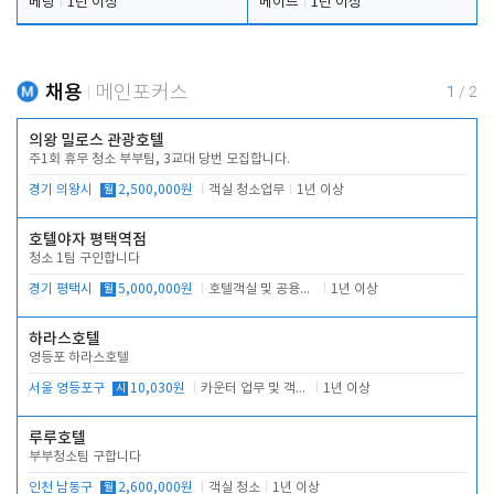
베팅
1년 이상
메이드
1년 이상
채용
메인포커스
1
/
2
의왕 밀로스 관광호텔
주1회 휴무 청소 부부팀, 3교대 당번 모집합니다.
경기 의왕시
월
2,500,000원
객실 청소업무
1년 이상
호텔야자 평택역점
청소 1팀 구인합니다
경기 평택시
월
5,000,000원
호텔객실 및 공용시설 청소 관리
1년 이상
하라스호텔
영등포 하라스호텔
서울 영등포구
시
10,030원
카운터 업무 및 객실관리(청소상태 확인, 객실판매)
1년 이상
루루호텔
부부청소팀 구합니다
인천 남동구
월
2,600,000원
객실 청소
1년 이상