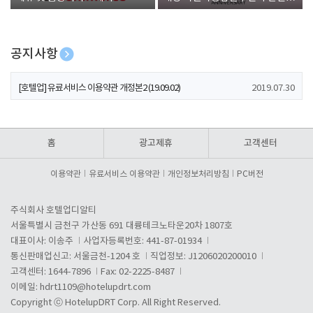
폰 증정
공지사항
[호텔업] 개인정보 처리방침 개정본1 (19.09.02)
2019.07.30
[호텔업] 유료서비스 이용약관 개정본2 (19.09.02)
2019.07.30
[호텔업] 개인정보 처리방침 개정본2 (19.09.02)
2019.07.30
홈
광고제휴
고객센터
이용약관
유료서비스 이용약관
개인정보처리방침
PC버전
주식회사 호텔업디알티
서울특별시 금천구 가산동 691 대륭테크노타운20차 1807호
대표이사: 이송주
사업자등록번호: 441-87-01934
통신판매업신고: 서울금천-1204 호
직업정보: J1206020200010
고객센터: 1644-7896
Fax: 02-2225-8487
이메일:
hdrt1109@hotelupdrt.com
Copyright ⓒ HotelupDRT Corp. All Right Reserved.