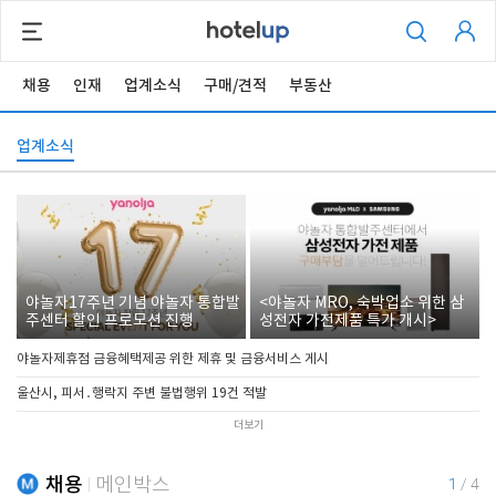
채용
인재
업계소식
구매/견적
부동산
업계소식
야놀자17주년 기념 야놀자 통합발
<야놀자 MRO, 숙박업소 위한 삼
주센터 할인 프로모션 진행
성전자 가전제품 특가 개시>
야놀자제휴점 금융혜택제공 위한 제휴 및 금융서비스 게시
울산시, 피서․행락지 주변 불법행위 19건 적발
더보기
채용
메인박스
1
/
4