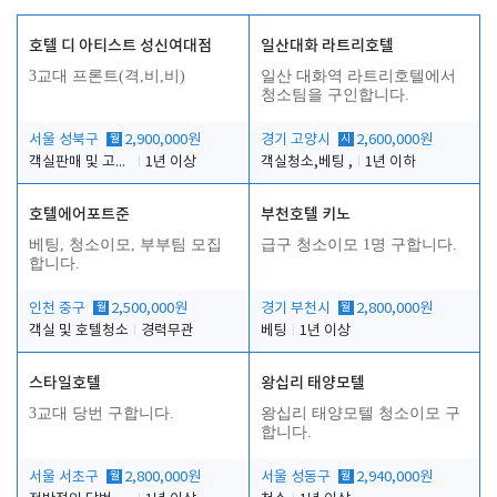
호텔 디 아티스트 성신여대점
일산대화 라트리호텔
3교대 프론트(격,비,비)
일산 대화역 라트리호텔에서
청소팀을 구인합니다.
서울 성북구
월
2,900,000원
경기 고양시
시
2,600,000원
객실판매 및 고객응대
1년 이상
객실청소,베팅 ,
1년 이하
호텔에어포트준
부천호텔 키노
베팅, 청소이모, 부부팀 모집
급구 청소이모 1명 구합니다.
합니다.
인천 중구
월
2,500,000원
경기 부천시
월
2,800,000원
객실 및 호텔청소
경력무관
베팅
1년 이상
스타일호텔
왕십리 태양모텔
3교대 당번 구합니다.
왕십리 태양모텔 청소이모 구
합니다.
서울 서초구
월
2,800,000원
서울 성동구
월
2,940,000원