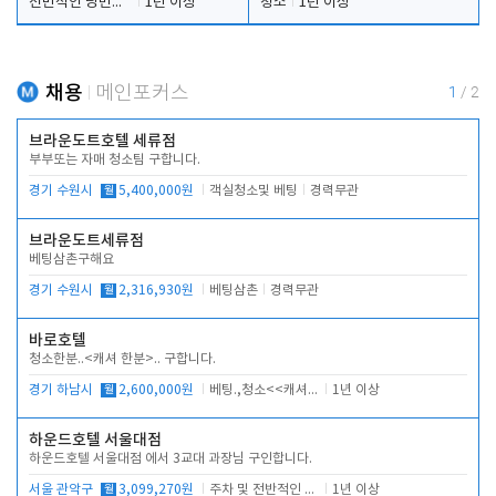
전반적인 당번업무
1년 이상
청소
1년 이상
채용
메인포커스
1
/
2
브라운도트호텔 세류점
부부또는 자매 청소팀 구합니다.
경기 수원시
월
5,400,000원
객실청소및 베팅
경력무관
브라운도트세류점
베팅삼촌구해요
경기 수원시
월
2,316,930원
베팅삼촌
경력무관
바로호텔
청소한분..<캐셔 한분>.. 구합니다.
경기 하남시
월
2,600,000원
베팅.,청소<<캐셔 모셔봅니다.
1년 이상
하운드호텔 서울대점
하운드호텔 서울대점 에서 3교대 과장님 구인합니다.
서울 관악구
월
3,099,270원
주차 및 전반적인 당번업무
1년 이상