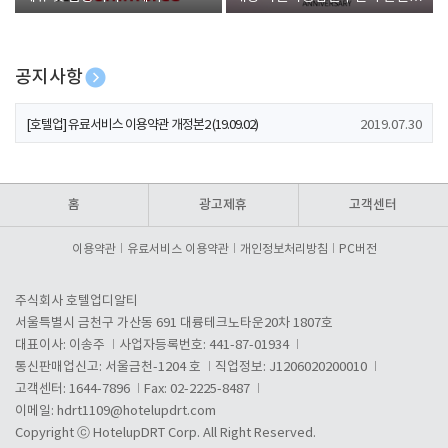
폰 증정
공지사항
[호텔업] 개인정보 처리방침 개정본1 (19.09.02)
2019.07.30
[호텔업] 유료서비스 이용약관 개정본2 (19.09.02)
2019.07.30
[호텔업] 개인정보 처리방침 개정본2 (19.09.02)
2019.07.30
홈
광고제휴
고객센터
이용약관
유료서비스 이용약관
개인정보처리방침
PC버전
주식회사 호텔업디알티
서울특별시 금천구 가산동 691 대륭테크노타운20차 1807호
대표이사: 이송주
사업자등록번호: 441-87-01934
통신판매업신고: 서울금천-1204 호
직업정보: J1206020200010
고객센터: 1644-7896
Fax: 02-2225-8487
이메일:
hdrt1109@hotelupdrt.com
Copyright ⓒ HotelupDRT Corp. All Right Reserved.