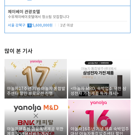
제이베이 관광호텔
수유제이베이호텔에서 청소팀 모집합니다
서울 강북구
월
5,600,000원
1년 이상
많이 본 기사
야놀자17주년 기념 야놀자 통합발
<야놀자 MRO, 숙박업소 위한 삼
주센터 할인 프로모션 진행
성전자 가전제품 특가 개시>
야놀자제휴점 금융혜택제공 위한
야놀자16주년 기념 제휴 숙박업주
제휴 및 금융서비스 게시
대상 야놀자통합발주센터 할인쿠