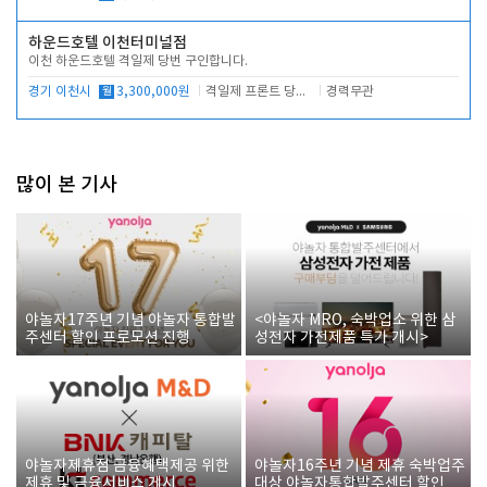
하운드호텔 이천터미널점
이천 하운드호텔 격일제 당번 구인합니다.
경기 이천시
월
3,300,000원
격일제 프론트 당번 업무로 주차 및 객실 점검
경력무관
많이 본 기사
야놀자17주년 기념 야놀자 통합발
<야놀자 MRO, 숙박업소 위한 삼
주센터 할인 프로모션 진행
성전자 가전제품 특가 개시>
야놀자제휴점 금융혜택제공 위한
야놀자16주년 기념 제휴 숙박업주
제휴 및 금융서비스 게시
대상 야놀자통합발주센터 할인쿠