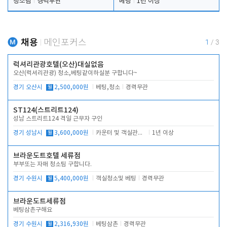
청소팀
경력무관
베팅
1년 이상
채용
메인포커스
1
/
3
럭셔리관광호텔(오산)대실없음
오산(럭셔리관광) 청소,베팅같이하실분 구합니다~
경기 오산시
월
2,500,000원
베팅,청소
경력무관
ST124(스트리트124)
성남 스트리트124 격일 근무자 구인
경기 성남시
월
3,600,000원
카운터 및 객실관리 전반
1년 이상
브라운도트호텔 세류점
부부또는 자매 청소팀 구합니다.
경기 수원시
월
5,400,000원
객실청소및 베팅
경력무관
브라운도트세류점
베팅삼촌구해요
경기 수원시
월
2,316,930원
베팅삼촌
경력무관