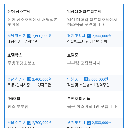
논현 산소호텔
일산대화 라트리호텔
논현 산소호텔에서 배팅삼촌
일산 대화역 라트리호텔에서
찾아요
청소팀을 구인합니다.
서울 강남구
시
2,600,000원
경기 고양시
시
2,600,000원
배팅삼촌
경력무관
객실청소,베팅 ,
1년 이하
호텔박스
호텔준
주방및청소보조
부부팀 모집합니다.
충남 천안시
월
2,400,000원
인천 중구
월
5,000,000원
주방2인식사준비및청소린렌보조
경력무관
객실 및 호텔청소
경력무관
RG호텔
부천호텔 키노
청소 부부팀
급구 청소이모 1명 구합니다.
서울 성북구
월
2,700,000원
경기 부천시
월
2,800,000원