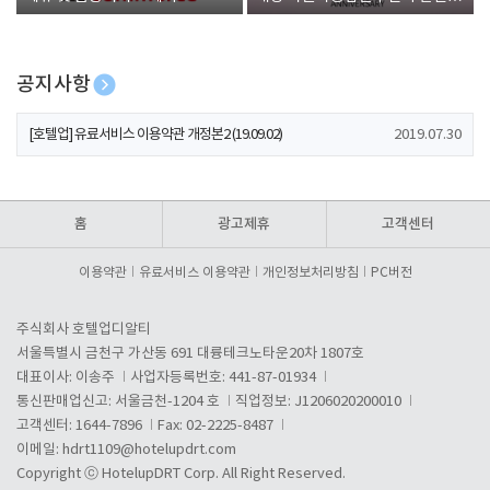
폰 증정
공지사항
[호텔업] 개인정보 처리방침 개정본1 (19.09.02)
2019.07.30
[호텔업] 유료서비스 이용약관 개정본2 (19.09.02)
2019.07.30
[호텔업] 개인정보 처리방침 개정본2 (19.09.02)
2019.07.30
홈
광고제휴
고객센터
이용약관
유료서비스 이용약관
개인정보처리방침
PC버전
주식회사 호텔업디알티
서울특별시 금천구 가산동 691 대륭테크노타운20차 1807호
대표이사: 이송주
사업자등록번호: 441-87-01934
통신판매업신고: 서울금천-1204 호
직업정보: J1206020200010
고객센터: 1644-7896
Fax: 02-2225-8487
이메일:
hdrt1109@hotelupdrt.com
Copyright ⓒ HotelupDRT Corp. All Right Reserved.