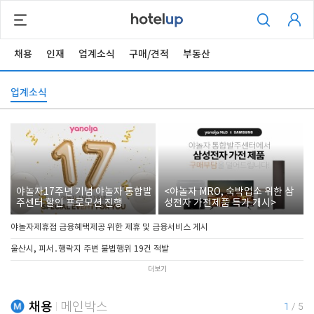
채용
인재
업계소식
구매/견적
부동산
업계소식
야놀자17주년 기념 야놀자 통합발
<야놀자 MRO, 숙박업소 위한 삼
주센터 할인 프로모션 진행
성전자 가전제품 특가 개시>
야놀자제휴점 금융혜택제공 위한 제휴 및 금융서비스 게시
울산시, 피서․행락지 주변 불법행위 19건 적발
더보기
채용
메인박스
1
/
5