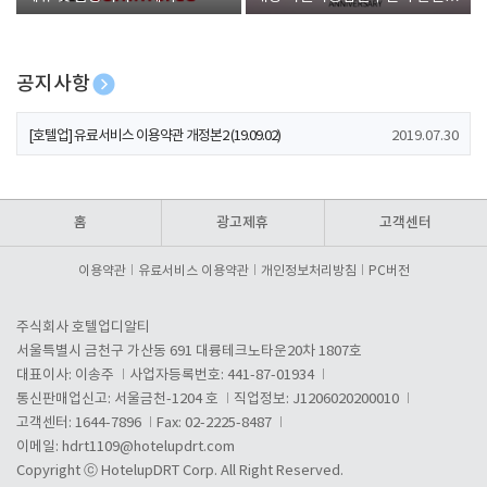
폰 증정
공지사항
[호텔업] 개인정보 처리방침 개정본1 (19.09.02)
2019.07.30
[호텔업] 유료서비스 이용약관 개정본2 (19.09.02)
2019.07.30
[호텔업] 개인정보 처리방침 개정본2 (19.09.02)
2019.07.30
홈
광고제휴
고객센터
이용약관
유료서비스 이용약관
개인정보처리방침
PC버전
주식회사 호텔업디알티
서울특별시 금천구 가산동 691 대륭테크노타운20차 1807호
대표이사: 이송주
사업자등록번호: 441-87-01934
통신판매업신고: 서울금천-1204 호
직업정보: J1206020200010
고객센터: 1644-7896
Fax: 02-2225-8487
이메일:
hdrt1109@hotelupdrt.com
Copyright ⓒ HotelupDRT Corp. All Right Reserved.