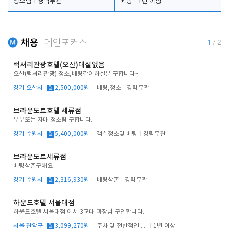
청소팀
경력무관
베팅
1년 이상
채용
메인포커스
1
/
2
럭셔리관광호텔(오산)대실없음
오산(럭셔리관광) 청소,베팅같이하실분 구합니다~
경기 오산시
월
2,500,000원
베팅,청소
경력무관
브라운도트호텔 세류점
부부또는 자매 청소팀 구합니다.
경기 수원시
월
5,400,000원
객실청소및 베팅
경력무관
브라운도트세류점
베팅삼촌구해요
경기 수원시
월
2,316,930원
베팅삼촌
경력무관
하운드호텔 서울대점
하운드호텔 서울대점 에서 3교대 과장님 구인합니다.
서울 관악구
월
3,099,270원
주차 및 전반적인 당번업무
1년 이상