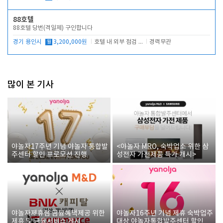
88호텔
88호텔 당번(격일제) 구인합니다
경기 용인시
월
3,200,000원
호텔 내 외부 점검 및 프런트 운영
경력무관
많이 본 기사
야놀자17주년 기념 야놀자 통합발
<야놀자 MRO, 숙박업소 위한 삼
주센터 할인 프로모션 진행
성전자 가전제품 특가 개시>
야놀자제휴점 금융혜택제공 위한
야놀자16주년 기념 제휴 숙박업주
제휴 및 금융서비스 게시
대상 야놀자통합발주센터 할인쿠