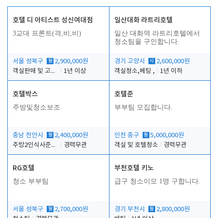
호텔 디 아티스트 성신여대점
일산대화 라트리호텔
3교대 프론트(격,비,비)
일산 대화역 라트리호텔에서
청소팀을 구인합니다.
서울 성북구
월
2,900,000원
경기 고양시
시
2,600,000원
객실판매 및 고객응대
1년 이상
객실청소,베팅 ,
1년 이하
호텔박스
호텔준
주방및청소보조
부부팀 모집합니다.
충남 천안시
월
2,400,000원
인천 중구
월
5,000,000원
주방2인식사준비및청소린렌보조
경력무관
객실 및 호텔청소
경력무관
RG호텔
부천호텔 키노
청소 부부팀
급구 청소이모 1명 구합니다.
서울 성북구
월
2,700,000원
경기 부천시
월
2,800,000원