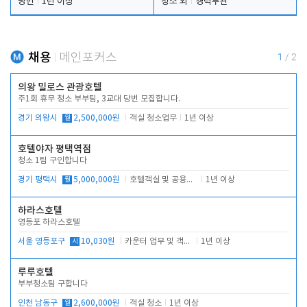
당번
1년 이상
청소 외
경력무관
채용
메인포커스
1
/
2
의왕 밀로스 관광호텔
주1회 휴무 청소 부부팀, 3교대 당번 모집합니다.
경기 의왕시
월
2,500,000원
객실 청소업무
1년 이상
호텔야자 평택역점
청소 1팀 구인합니다
경기 평택시
월
5,000,000원
호텔객실 및 공용시설 청소 관리
1년 이상
하라스호텔
영등포 하라스호텔
서울 영등포구
시
10,030원
카운터 업무 및 객실관리(청소상태 확인, 객실판매)
1년 이상
루루호텔
부부청소팀 구합니다
인천 남동구
월
2,600,000원
객실 청소
1년 이상