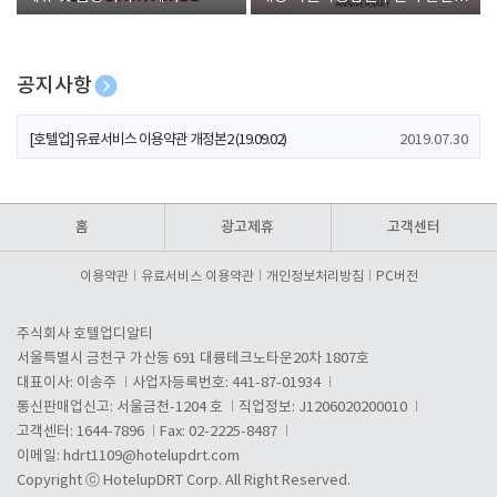
폰 증정
공지사항
[호텔업] 개인정보 처리방침 개정본1 (19.09.02)
2019.07.30
[호텔업] 유료서비스 이용약관 개정본2 (19.09.02)
2019.07.30
[호텔업] 개인정보 처리방침 개정본2 (19.09.02)
2019.07.30
홈
광고제휴
고객센터
이용약관
유료서비스 이용약관
개인정보처리방침
PC버전
주식회사 호텔업디알티
서울특별시 금천구 가산동 691 대륭테크노타운20차 1807호
대표이사: 이송주
사업자등록번호: 441-87-01934
통신판매업신고: 서울금천-1204 호
직업정보: J1206020200010
고객센터: 1644-7896
Fax: 02-2225-8487
이메일:
hdrt1109@hotelupdrt.com
Copyright ⓒ HotelupDRT Corp. All Right Reserved.