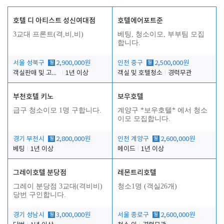
호텔 디 아티스트 성신여대점
호텔에어포트준
3교대 프론트(격,비,비)
베팅, 청소이모, 부부팀 모집
합니다.
서울 성북구
월
2,900,000원
인천 중구
월
2,500,000원
객실판매 및 고객응대
1년 이상
객실 및 호텔청소
경력무관
부천호텔 키노
보우호텔
급구 청소이모 1명 구합니다.
계양구 *보우호텔* 에서 청소
이모 모집합니다.
경기 부천시
월
2,800,000원
인천 계양구
월
2,600,000원
베팅
1년 이상
메이드
1년 이상
그레이호텔 분당점
레몬트리호텔
그레이 분당점 3교대(격비비)
청소1명 (객실26개)
당번 구인합니다.
경기 성남시
월
3,000,000원
서울 종로구
월
2,600,000원