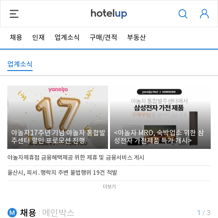
채용
인재
업계소식
구매/견적
부동산
업계소식
야놀자17주년 기념 야놀자 통합발
<야놀자 MRO, 숙박업소 위한 삼
주센터 할인 프로모션 진행
성전자 가전제품 특가 개시>
야놀자제휴점 금융혜택제공 위한 제휴 및 금융서비스 게시
울산시, 피서․행락지 주변 불법행위 19건 적발
더보기
채용
메인박스
1
/
3