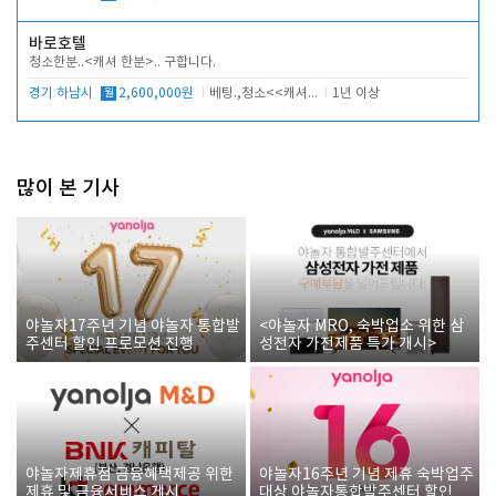
바로호텔
청소한분..<캐셔 한분>.. 구합니다.
경기 하남시
월
2,600,000원
베팅.,청소<<캐셔 모셔봅니다.
1년 이상
많이 본 기사
야놀자17주년 기념 야놀자 통합발
<야놀자 MRO, 숙박업소 위한 삼
주센터 할인 프로모션 진행
성전자 가전제품 특가 개시>
야놀자제휴점 금융혜택제공 위한
야놀자16주년 기념 제휴 숙박업주
제휴 및 금융서비스 게시
대상 야놀자통합발주센터 할인쿠