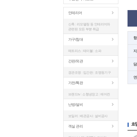
인테리어
신축
|
리모델링 등 인테리어와
관련된 모든 부분 취급
항
가구/침대
매트리스
|
테이블
|
소파
지
간판/외관
담
경관조명
|
입간판
|
조명등기구
연
가전/특판
브랜드tv
|
소형냉장고
|
에어컨
난방/설비
보일러
|
배관공사
|
설비공사
호
객실 관리