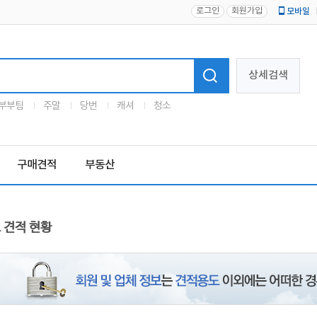
로그인
회원가입
모바일
로고
상세검색
부부팀
주말
당번
캐셔
청소
구매견적
부동산
 견적 현황