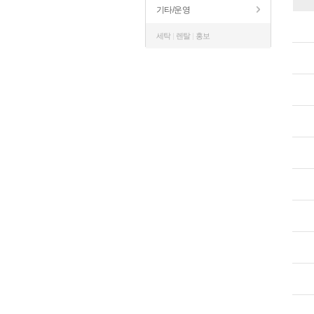
기타/운영
세탁
|
렌탈
|
홍보