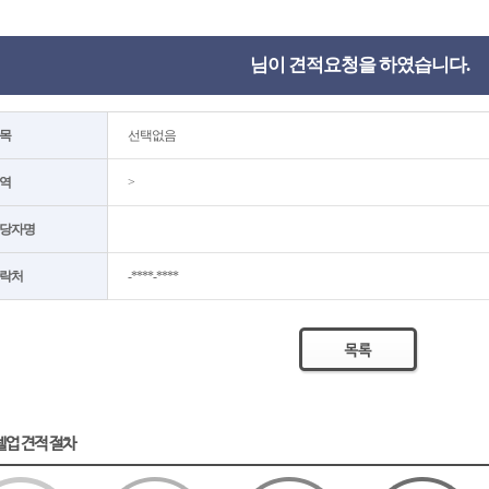
님이 견적요청을 하였습니다.
목
선택없음
역
>
당자명
락처
-****-****
텔업 견적 절차