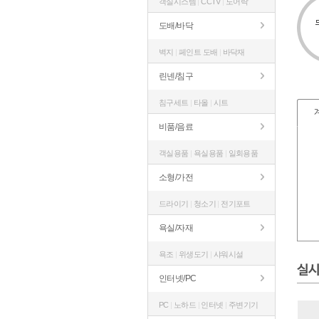
객실시스템
|
CCTV
|
도어락
도배/바닥
벽지
|
페인트 도배
|
바닥재
린넨/침구
침구세트
|
타올
|
시트
비품/음료
객실용품
|
욕실용품
|
일회용품
소형/가전
드라이기
|
청소기
|
전기포트
욕실/자재
욕조
|
위생도기
|
샤워시설
실시
인터넷/PC
PC
|
노하드
|
인터넷
|
주변기기