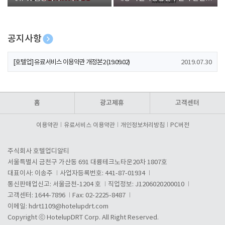
폰 증정
공지사항
[호텔업] 개인정보 처리방침 개정본1 (19.09.02)
2019.07.30
[호텔업] 유료서비스 이용약관 개정본2 (19.09.02)
2019.07.30
[호텔업] 개인정보 처리방침 개정본2 (19.09.02)
2019.07.30
홈
광고제휴
고객센터
이용약관
유료서비스 이용약관
개인정보처리방침
PC버전
주식회사 호텔업디알티
서울특별시 금천구 가산동 691 대륭테크노타운20차 1807호
대표이사: 이송주
사업자등록번호: 441-87-01934
통신판매업신고: 서울금천-1204 호
직업정보: J1206020200010
고객센터: 1644-7896
Fax: 02-2225-8487
이메일:
hdrt1109@hotelupdrt.com
Copyright ⓒ HotelupDRT Corp. All Right Reserved.