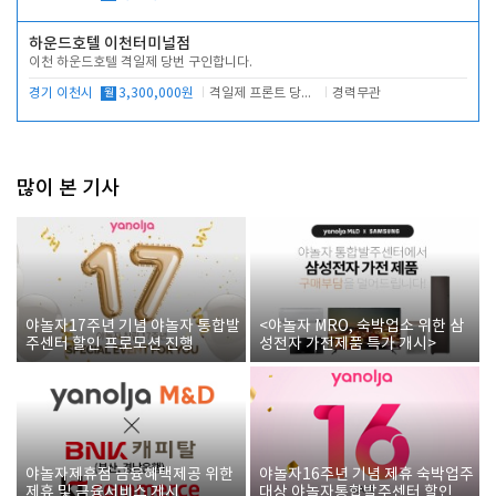
하운드호텔 이천터미널점
이천 하운드호텔 격일제 당번 구인합니다.
경기 이천시
월
3,300,000원
격일제 프론트 당번 업무로 주차 및 객실 점검
경력무관
많이 본 기사
야놀자17주년 기념 야놀자 통합발
<야놀자 MRO, 숙박업소 위한 삼
주센터 할인 프로모션 진행
성전자 가전제품 특가 개시>
야놀자제휴점 금융혜택제공 위한
야놀자16주년 기념 제휴 숙박업주
제휴 및 금융서비스 게시
대상 야놀자통합발주센터 할인쿠