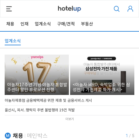
채용
인재
업계소식
구매/견적
부동산
업계소식
야놀자17주년 기념 야놀자 통합발
<야놀자 MRO, 숙박업소 위한 삼
주센터 할인 프로모션 진행
성전자 가전제품 특가 개시>
야놀자제휴점 금융혜택제공 위한 제휴 및 금융서비스 게시
울산시, 피서․행락지 주변 불법행위 19건 적발
더보기
채용
메인박스
1
/
5