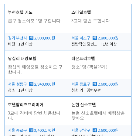
부천호텔 키노
스타일호텔
급구 청소이모 1명 구합니다.
3교대 당번 구합니다.
경기 부천시
월
2,800,000원
서울 서초구
월
2,800,000원
베팅
1년 이상
전반적인 당번업무
1년 이상
왕십리 태양모텔
레몬트리호텔
왕십리 태양모텔 청소이모 구
청소1명 (객실26개)
합니다.
서울 성동구
월
2,940,000원
서울 종로구
월
2,600,000원
청소
1년 이상
청소 외
경력무관
호텔팝리즈프리미어
논현 산소호텔
3교대 격비비 당번 채용합니
논현 산소호텔에서 배팅삼촌
다.
찾아요
서울 종로구
월
3,400,170원
서울 강남구
시
2,600,000원