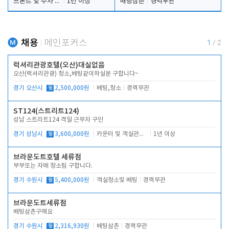
프론트 및 주차 객실관리
1년 이상
배팅삼촌
경력무관
채용
메인포커스
1
/
2
럭셔리관광호텔(오산)대실없음
오산(럭셔리관광) 청소,베팅같이하실분 구합니다~
경기 오산시
월
2,500,000원
베팅,청소
경력무관
ST124(스트리트124)
성남 스트리트124 격일 근무자 구인
경기 성남시
월
3,600,000원
카운터 및 객실관리 전반
1년 이상
브라운도트호텔 세류점
부부또는 자매 청소팀 구합니다.
경기 수원시
월
5,400,000원
객실청소및 베팅
경력무관
브라운도트세류점
베팅삼촌구해요
경기 수원시
월
2,316,930원
베팅삼촌
경력무관