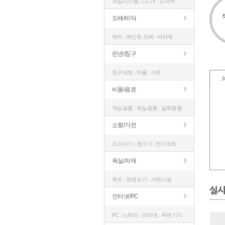
객실시스템
|
CCTV
|
도어락
도배/바닥
벽지
|
페인트 도배
|
바닥재
린넨/침구
침구세트
|
타올
|
시트
비품/음료
객실용품
|
욕실용품
|
일회용품
소형/가전
드라이기
|
청소기
|
전기포트
욕실/자재
욕조
|
위생도기
|
샤워시설
실시
인터넷/PC
PC
|
노하드
|
인터넷
|
주변기기