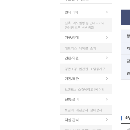
인테리어
신축
|
리모델링 등 인테리어와
관련된 모든 부분 취급
항
가구/침대
매트리스
|
테이블
|
소파
지
간판/외관
담
경관조명
|
입간판
|
조명등기구
연
가전/특판
브랜드tv
|
소형냉장고
|
에어컨
난방/설비
보일러
|
배관공사
|
설비공사
호
객실 관리