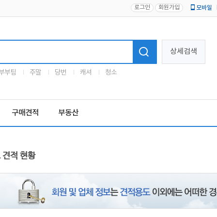
로그인
회원가입
모바일
로고
상세검색
부부팀
주말
당번
캐셔
청소
구매견적
부동산
 견적 현황