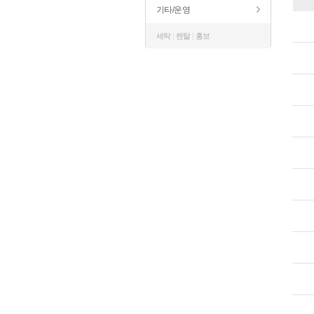
기타/운영
세탁
|
렌탈
|
홍보