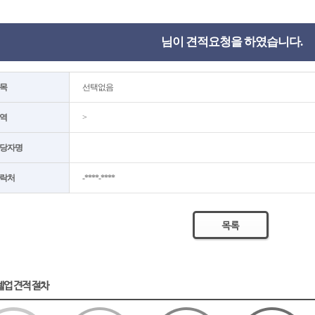
님이 견적요청을 하였습니다.
목
선택없음
역
>
당자명
락처
-****-****
텔업 견적 절차