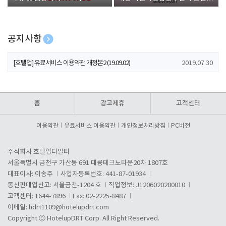
폰 증정
공지사항
[호텔업] 개인정보 처리방침 개정본1 (19.09.02)
2019.07.30
[호텔업] 유료서비스 이용약관 개정본2 (19.09.02)
2019.07.30
[호텔업] 개인정보 처리방침 개정본2 (19.09.02)
2019.07.30
홈
광고제휴
고객센터
이용약관
유료서비스 이용약관
개인정보처리방침
PC버전
주식회사 호텔업디알티
서울특별시 금천구 가산동 691 대륭테크노타운20차 1807호
대표이사: 이송주
사업자등록번호: 441-87-01934
통신판매업신고: 서울금천-1204 호
직업정보: J1206020200010
고객센터: 1644-7896
Fax: 02-2225-8487
이메일:
hdrt1109@hotelupdrt.com
Copyright ⓒ HotelupDRT Corp. All Right Reserved.