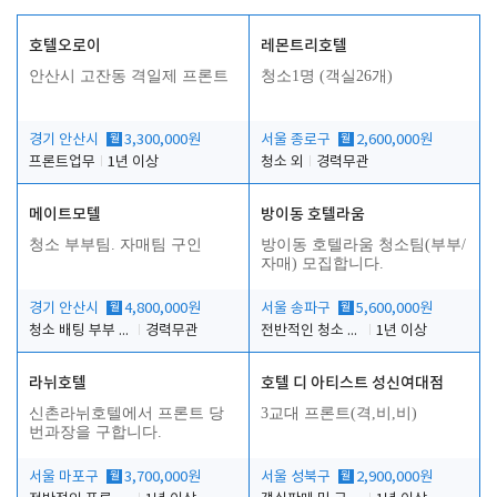
호텔오로이
레몬트리호텔
안산시 고잔동 격일제 프론트
청소1명 (객실26개)
경기 안산시
월
3,300,000원
서울 종로구
월
2,600,000원
프론트업무
1년 이상
청소 외
경력무관
메이트모텔
방이동 호텔라움
청소 부부팀. 자매팀 구인
방이동 호텔라움 청소팀(부부/
자매) 모집합니다.
경기 안산시
월
4,800,000원
서울 송파구
월
5,600,000원
청소 배팅 부부 구합니다
경력무관
전반적인 청소 업무(객실청소.객실정리)
1년 이상
라뉘호텔
호텔 디 아티스트 성신여대점
신촌라뉘호텔에서 프론트 당
3교대 프론트(격,비,비)
번과장을 구합니다.
서울 마포구
월
3,700,000원
서울 성북구
월
2,900,000원