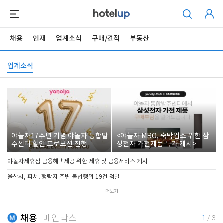
채용
인재
업계소식
구매/견적
부동산
업계소식
야놀자17주년 기념 야놀자 통합발
<야놀자 MRO, 숙박업소 위한 삼
주센터 할인 프로모션 진행
성전자 가전제품 특가 개시>
야놀자제휴점 금융혜택제공 위한 제휴 및 금융서비스 게시
울산시, 피서․행락지 주변 불법행위 19건 적발
더보기
채용
메인박스
1
/
3