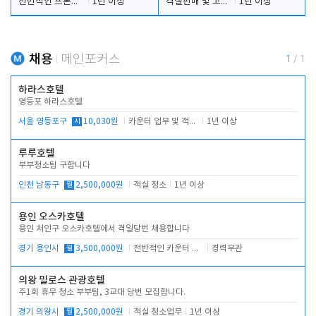
전반적인 프론트 당번업무
1년 이상
객실판매 및 고객응대
1년 이상
채용
메인포커스
1
/
1
하라스호텔
영등포 하라스호텔
서울 영등포구
시
10,030원
카운터 업무 및 객실관리(청소상태 확인, 객실판매)
1년 이상
루루호텔
부부청소팀 구합니다
인천 남동구
월
2,500,000원
객실 청소
1년 이상
용인 오스카호텔
용인 처인구 오스카호텔에서 격일당번 채용합니다
경기 용인시
월
3,500,000원
전반적인 카운터 업무
경력무관
의왕 밀로스 관광호텔
주1회 휴무 청소 부부팀, 3교대 당번 모집합니다.
경기 의왕시
월
2,500,000원
객실 청소업무
1년 이상