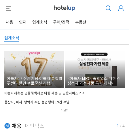
채용
인재
업계소식
구매/견적
부동산
업계소식
야놀자17주년 기념 야놀자 통합발
<야놀자 MRO, 숙박업소 위한 삼
주센터 할인 프로모션 진행
성전자 가전제품 특가 개시>
야놀자제휴점 금융혜택제공 위한 제휴 및 금융서비스 게시
울산시, 피서․행락지 주변 불법행위 19건 적발
더보기
채용
메인박스
1
/
4