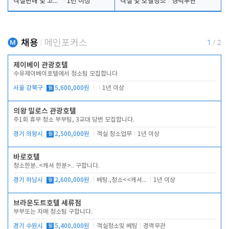
객실판매 및 고객응대
1년 이상
객실 및 호텔청소
경력무관
채용
메인포커스
1
/
2
제이베이 관광호텔
수유제이베이호텔에서 청소팀 모집합니다
서울 강북구
월
5,600,000원
1년 이상
의왕 밀로스 관광호텔
주1회 휴무 청소 부부팀, 3교대 당번 모집합니다.
경기 의왕시
월
2,500,000원
객실 청소업무
1년 이상
바로호텔
청소한분..<캐셔 한분>.. 구합니다.
경기 하남시
월
2,600,000원
베팅.,청소<<캐셔 모셔봅니다.
1년 이상
브라운도트호텔 세류점
부부또는 자매 청소팀 구합니다.
경기 수원시
월
5,400,000원
객실청소및 베팅
경력무관