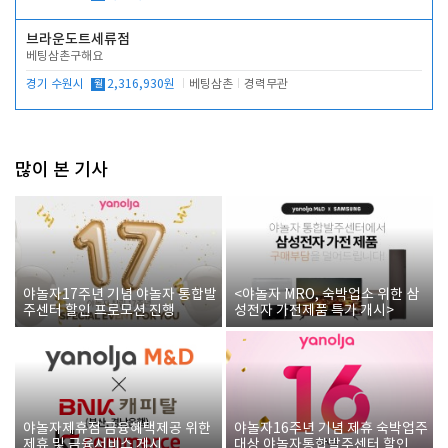
브라운도트세류점
베팅삼촌구해요
경기 수원시
월
2,316,930원
베팅삼촌
경력무관
많이 본 기사
야놀자17주년 기념 야놀자 통합발
<야놀자 MRO, 숙박업소 위한 삼
주센터 할인 프로모션 진행
성전자 가전제품 특가 개시>
야놀자제휴점 금융혜택제공 위한
야놀자16주년 기념 제휴 숙박업주
제휴 및 금융서비스 게시
대상 야놀자통합발주센터 할인쿠