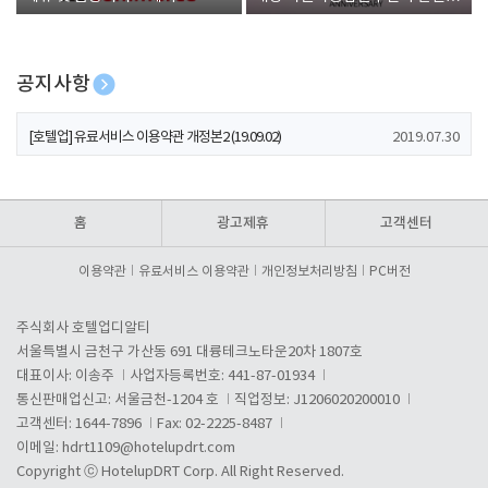
폰 증정
공지사항
[호텔업] 개인정보 처리방침 개정본1 (19.09.02)
2019.07.30
[호텔업] 유료서비스 이용약관 개정본2 (19.09.02)
2019.07.30
[호텔업] 개인정보 처리방침 개정본2 (19.09.02)
2019.07.30
홈
광고제휴
고객센터
이용약관
유료서비스 이용약관
개인정보처리방침
PC버전
주식회사 호텔업디알티
서울특별시 금천구 가산동 691 대륭테크노타운20차 1807호
대표이사: 이송주
사업자등록번호: 441-87-01934
통신판매업신고: 서울금천-1204 호
직업정보: J1206020200010
고객센터: 1644-7896
Fax: 02-2225-8487
이메일:
hdrt1109@hotelupdrt.com
Copyright ⓒ HotelupDRT Corp. All Right Reserved.