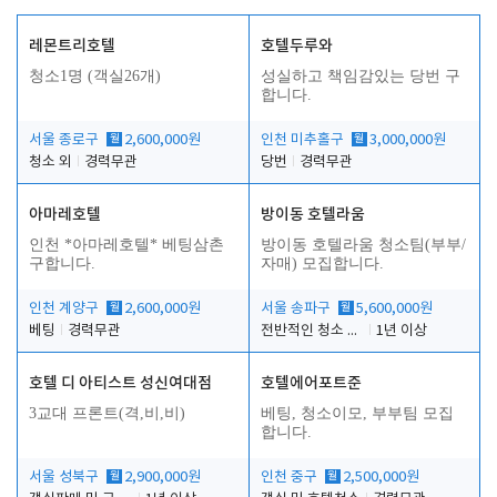
레몬트리호텔
호텔두루와
청소1명 (객실26개)
성실하고 책임감있는 당번 구
합니다.
서울 종로구
월
2,600,000원
인천 미추홀구
월
3,000,000원
청소 외
경력무관
당번
경력무관
아마레호텔
방이동 호텔라움
인천 *아마레호텔* 베팅삼촌
방이동 호텔라움 청소팀(부부/
구합니다.
자매) 모집합니다.
인천 계양구
월
2,600,000원
서울 송파구
월
5,600,000원
베팅
경력무관
전반적인 청소 업무(객실청소.객실정리)
1년 이상
호텔 디 아티스트 성신여대점
호텔에어포트준
3교대 프론트(격,비,비)
베팅, 청소이모, 부부팀 모집
합니다.
서울 성북구
월
2,900,000원
인천 중구
월
2,500,000원