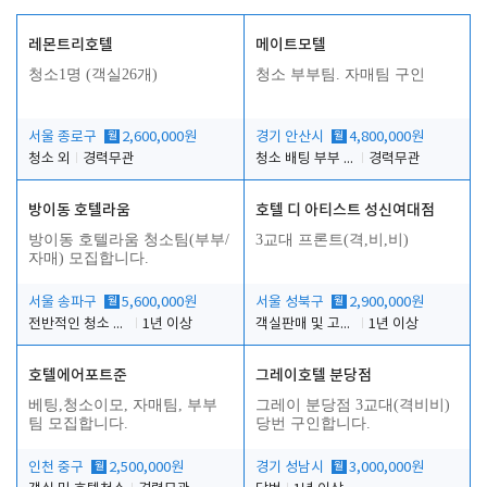
레몬트리호텔
메이트모텔
청소1명 (객실26개)
청소 부부팀. 자매팀 구인
서울 종로구
월
2,600,000원
경기 안산시
월
4,800,000원
청소 외
경력무관
청소 배팅 부부 구합니다
경력무관
방이동 호텔라움
호텔 디 아티스트 성신여대점
방이동 호텔라움 청소팀(부부/
3교대 프론트(격,비,비)
자매) 모집합니다.
서울 송파구
월
5,600,000원
서울 성북구
월
2,900,000원
전반적인 청소 업무(객실청소.객실정리)
1년 이상
객실판매 및 고객응대
1년 이상
호텔에어포트준
그레이호텔 분당점
베팅,청소이모, 자매팀, 부부
그레이 분당점 3교대(격비비)
팀 모집합니다.
당번 구인합니다.
인천 중구
월
2,500,000원
경기 성남시
월
3,000,000원