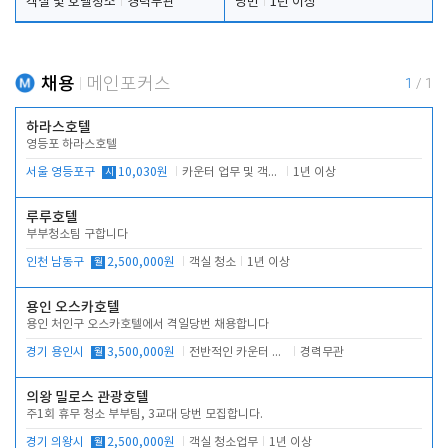
객실 및 호텔청소
경력무관
당번
1년 이상
채용
메인포커스
1
/
1
하라스호텔
영등포 하라스호텔
서울 영등포구
시
10,030원
카운터 업무 및 객실관리(청소상태 확인, 객실판매)
1년 이상
루루호텔
부부청소팀 구합니다
인천 남동구
월
2,500,000원
객실 청소
1년 이상
용인 오스카호텔
용인 처인구 오스카호텔에서 격일당번 채용합니다
경기 용인시
월
3,500,000원
전반적인 카운터 업무
경력무관
의왕 밀로스 관광호텔
주1회 휴무 청소 부부팀, 3교대 당번 모집합니다.
경기 의왕시
월
2,500,000원
객실 청소업무
1년 이상