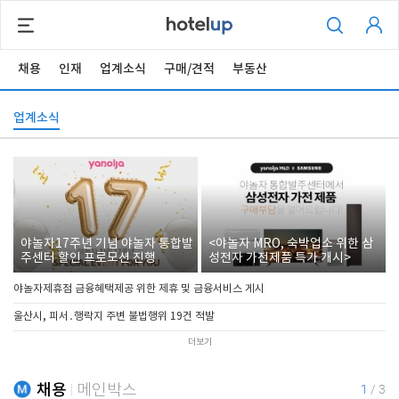
채용
인재
업계소식
구매/견적
부동산
업계소식
야놀자17주년 기념 야놀자 통합발
<야놀자 MRO, 숙박업소 위한 삼
주센터 할인 프로모션 진행
성전자 가전제품 특가 개시>
야놀자제휴점 금융혜택제공 위한 제휴 및 금융서비스 게시
울산시, 피서․행락지 주변 불법행위 19건 적발
더보기
채용
메인박스
1
/
3