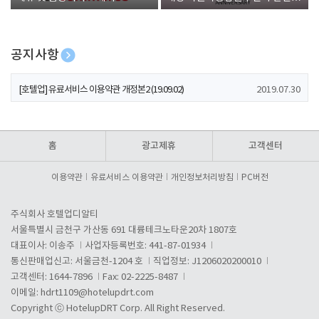
폰 증정
공지사항
[호텔업] 개인정보 처리방침 개정본1 (19.09.02)
2019.07.30
[호텔업] 유료서비스 이용약관 개정본2 (19.09.02)
2019.07.30
[호텔업] 개인정보 처리방침 개정본2 (19.09.02)
2019.07.30
홈
광고제휴
고객센터
이용약관
유료서비스 이용약관
개인정보처리방침
PC버전
주식회사 호텔업디알티
서울특별시 금천구 가산동 691 대륭테크노타운20차 1807호
대표이사: 이송주
사업자등록번호: 441-87-01934
통신판매업신고: 서울금천-1204 호
직업정보: J1206020200010
고객센터: 1644-7896
Fax: 02-2225-8487
이메일:
hdrt1109@hotelupdrt.com
Copyright ⓒ HotelupDRT Corp. All Right Reserved.