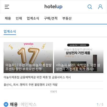
채용
인재
업계소식
구매/견적
부동산
업계소식
야놀자17주년 기념 야놀자 통합발
<야놀자 MRO, 숙박업소 위한 삼
주센터 할인 프로모션 진행
성전자 가전제품 특가 개시>
야놀자제휴점 금융혜택제공 위한 제휴 및 금융서비스 게시
울산시, 피서․행락지 주변 불법행위 19건 적발
더보기
채용
메인박스
1
/
5