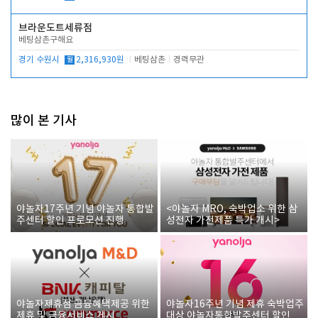
브라운도트세류점
베팅삼촌구해요
경기 수원시
월
2,316,930원
베팅삼촌
경력무관
많이 본 기사
야놀자17주년 기념 야놀자 통합발
<야놀자 MRO, 숙박업소 위한 삼
주센터 할인 프로모션 진행
성전자 가전제품 특가 개시>
야놀자제휴점 금융혜택제공 위한
야놀자16주년 기념 제휴 숙박업주
제휴 및 금융서비스 게시
대상 야놀자통합발주센터 할인쿠