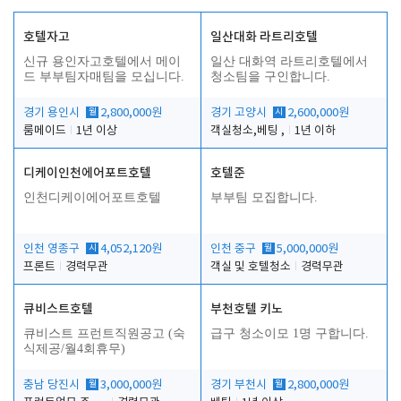
호텔자고
일산대화 라트리호텔
신규 용인자고호텔에서 메이
일산 대화역 라트리호텔에서
드 부부팀자매팀을 모십니다.
청소팀을 구인합니다.
경기 용인시
월
2,800,000원
경기 고양시
시
2,600,000원
룸메이드
1년 이상
객실청소,베팅 ,
1년 이하
디케이인천에어포트호텔
호텔준
인천디케이에어포트호텔
부부팀 모집합니다.
인천 영종구
시
4,052,120원
인천 중구
월
5,000,000원
프론트
경력무관
객실 및 호텔청소
경력무관
큐비스트호텔
부천호텔 키노
큐비스트 프런트직원공고 (숙
급구 청소이모 1명 구합니다.
식제공/월4회휴무)
충남 당진시
월
3,000,000원
경기 부천시
월
2,800,000원