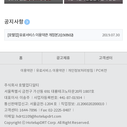
폰 증정
공지사항
[호텔업] 개인정보 처리방침 개정본1 (19.09.02)
2019.07.30
[호텔업] 유료서비스 이용약관 개정본2 (19.09.02)
2019.07.30
[호텔업] 개인정보 처리방침 개정본2 (19.09.02)
2019.07.30
홈
광고제휴
고객센터
이용약관
유료서비스 이용약관
개인정보처리방침
PC버전
주식회사 호텔업디알티
서울특별시 금천구 가산동 691 대륭테크노타운20차 1807호
대표이사: 이송주
사업자등록번호: 441-87-01934
통신판매업신고: 서울금천-1204 호
직업정보: J1206020200010
고객센터: 1644-7896
Fax: 02-2225-8487
이메일:
hdrt1109@hotelupdrt.com
Copyright ⓒ HotelupDRT Corp. All Right Reserved.