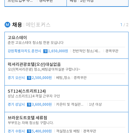
프런트업무 주간, 야간
경력무관
베팅
1년 이상
채용
메인포커스
1
/
2
고요스테이
춘천 고요스테이 청소팀 한분 모십니다
강원특별자치도 춘천시
월
1,650,000원
전반적인 청소/세탁업무
경력무관
럭셔리관광호텔(오산)대실없음
오산(럭셔리관광) 청소,베팅같이하실분 구합니다~
경기 오산시
월
2,500,000원
베팅,청소
경력무관
ST124(스트리트124)
성남 스트리트124 격일 근무자 구인
경기 성남시
월
3,600,000원
카운터 및 객실관리 전반
1년 이상
브라운도트호텔 세류점
부부또는 자매 청소팀 구합니다.
경기 수원시
월
5,400,000원
객실청소및 베팅
경력무관