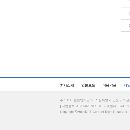
회사소개
언론보도
이용약관
개
주식회사 호텔업디알티 | 서울특별시 금천구 가산동 69
| 직업정보: J1206020200010 | 고객센터 1644-7896 
Copyright ⓒHotelDRT Corp. All Right Reserved.