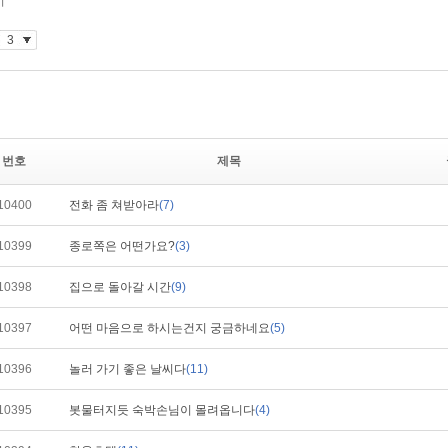
번호
제목
10400
전화 좀 쳐받아라
(7)
10399
종로쪽은 어떤가요?
(3)
10398
집으로 돌아갈 시간
(9)
10397
어떤 마음으로 하시는건지 궁금하네요
(5)
10396
놀러 가기 좋은 날씨다
(11)
10395
봇물터지듯 숙박손님이 몰려옵니다
(4)