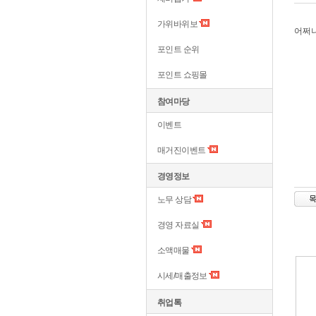
가위바위보
어쩌
포인트 순위
포인트 쇼핑몰
참여마당
이벤트
매거진이벤트
경영정보
노무 상담
경영 자료실
소액매물
시세/매출정보
취업톡