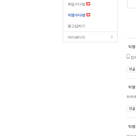
취업수다방
익명수다방
묻고답하기
마이페이지