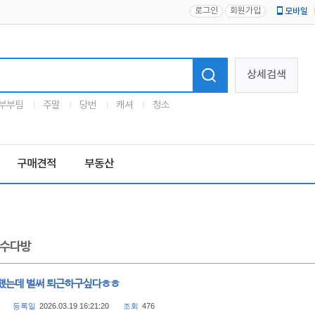
로그인
회원가입
모바일
로고
상세검색
부부팀
주말
당번
캐셔
청소
구매견적
부동산
수다방
했는데 벌써 퇴근하구싶다ㅎㅎ
등록일
2026.03.19 16:21:20
조회
476