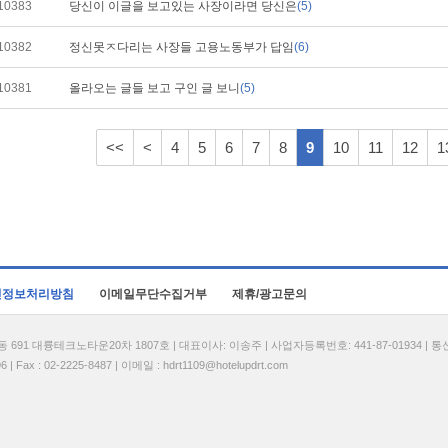
10383
당신이 이글을 보고있는 사장이라면 당신은
(5)
10382
정신못ㅈ다리는 사장들 고용노동부가 답임
(6)
10381
올라오는 글들 보고 구인 글 보니
(5)
<<
<
4
5
6
7
8
9
10
11
12
1
인정보처리방침
이메일무단수집거부
제휴/광고문의
1 대륭테크노타운20차 1807호 | 대표이사: 이송주 | 사업자등록번호: 441-87-01934 | 
| Fax : 02-2225-8487 | 이메일 :
hdrt1109@hotelupdrt.com