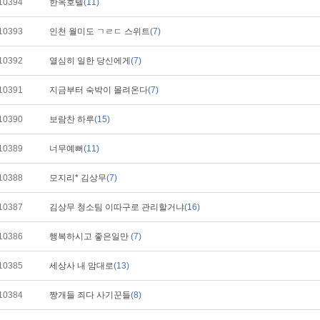
10394
한옥호텔
(11)
10393
인천 월미도 ㄱㄹㄷ 스위트
(7)
10392
열심히 일한 당신에게
(7)
10391
지금부터 숙박이 몰려온다
(7)
10390
보람찬 하루
(15)
10389
너무예뻐
(11)
10388
모지리* 김상무
(7)
10387
김상무 청소팀 이따구로 관리할거냐
(16)
10386
행복하시고 좋은일만
(7)
10385
세상사 내 맘대로
(13)
10384
짱개들 죄다 사기꾼들
(8)