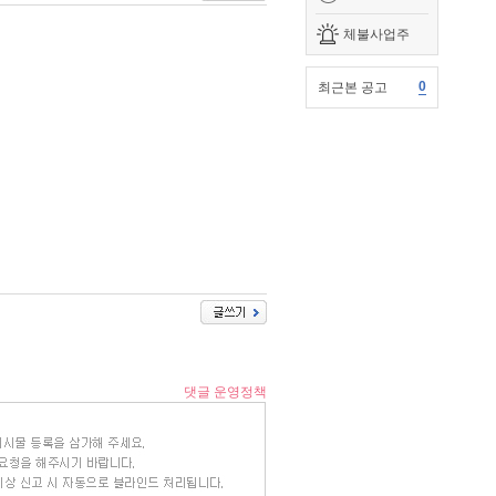
체불사업주
0
최근본 공고