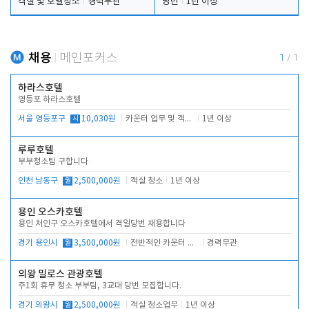
객실 및 호텔청소
경력무관
당번
1년 이상
채용
메인포커스
1
/
1
하라스호텔
영등포 하라스호텔
서울 영등포구
시
10,030원
카운터 업무 및 객실관리(청소상태 확인, 객실판매)
1년 이상
루루호텔
부부청소팀 구합니다
인천 남동구
월
2,500,000원
객실 청소
1년 이상
용인 오스카호텔
용인 처인구 오스카호텔에서 격일당번 채용합니다
경기 용인시
월
3,500,000원
전반적인 카운터 업무
경력무관
의왕 밀로스 관광호텔
주1회 휴무 청소 부부팀, 3교대 당번 모집합니다.
경기 의왕시
월
2,500,000원
객실 청소업무
1년 이상