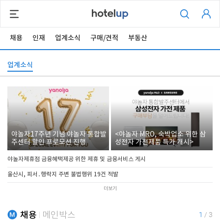
채용
인재
업계소식
구매/견적
부동산
업계소식
야놀자17주년 기념 야놀자 통합발
<야놀자 MRO, 숙박업소 위한 삼
주센터 할인 프로모션 진행
성전자 가전제품 특가 개시>
야놀자제휴점 금융혜택제공 위한 제휴 및 금융서비스 게시
울산시, 피서․행락지 주변 불법행위 19건 적발
더보기
채용
메인박스
1
/
3