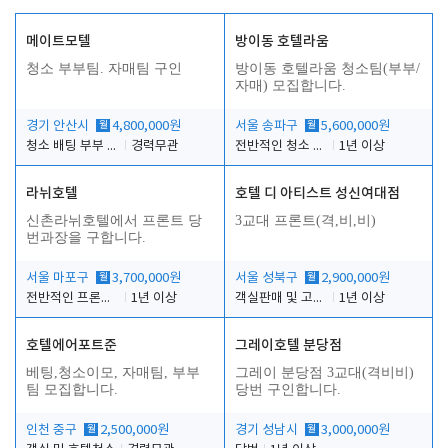
메이트모텔
방이동 호텔라움
청소 부부팀. 자매팀 구인
방이동 호텔라움 청소팀(부부/
자매) 모집합니다.
경기 안산시
월
4,800,000원
서울 송파구
월
5,600,000원
청소 배팅 부부 구합니다
경력무관
전반적인 청소 업무(객실청소.객실정리)
1년 이상
라뉘호텔
호텔 디 아티스트 성신여대점
신촌라뉘호텔에서 프론트 당
3교대 프론트(격,비,비)
번과장을 구합니다.
서울 마포구
월
3,700,000원
서울 성북구
월
2,900,000원
전반적인 프론트 당번업무
1년 이상
객실판매 및 고객응대
1년 이상
호텔에어포트준
그레이호텔 분당점
베팅,청소이모, 자매팀, 부부
그레이 분당점 3교대(격비비)
팀 모집합니다.
당번 구인합니다.
인천 중구
월
2,500,000원
경기 성남시
월
3,000,000원