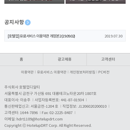
폰 증정
공지사항
[호텔업] 개인정보 처리방침 개정본1 (19.09.02)
2019.07.30
[호텔업] 유료서비스 이용약관 개정본2 (19.09.02)
2019.07.30
[호텔업] 개인정보 처리방침 개정본2 (19.09.02)
2019.07.30
홈
광고제휴
고객센터
이용약관
유료서비스 이용약관
개인정보처리방침
PC버전
주식회사 호텔업디알티
서울특별시 금천구 가산동 691 대륭테크노타운20차 1807호
대표이사: 이송주
사업자등록번호: 441-87-01934
통신판매업신고: 서울금천-1204 호
직업정보: J1206020200010
고객센터: 1644-7896
Fax: 02-2225-8487
이메일:
hdrt1109@hotelupdrt.com
Copyright ⓒ HotelupDRT Corp. All Right Reserved.