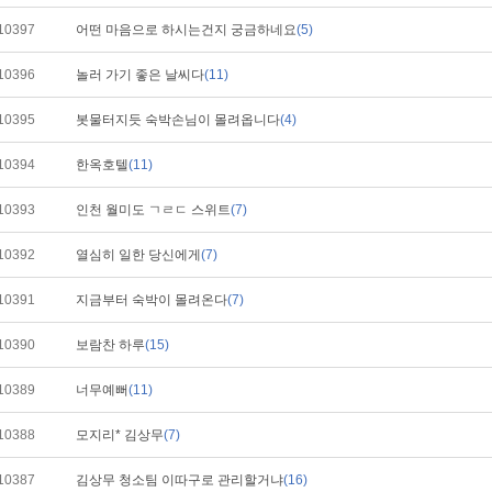
10397
어떤 마음으로 하시는건지 궁금하네요
(5)
10396
놀러 가기 좋은 날씨다
(11)
10395
봇물터지듯 숙박손님이 몰려옵니다
(4)
10394
한옥호텔
(11)
10393
인천 월미도 ㄱㄹㄷ 스위트
(7)
10392
열심히 일한 당신에게
(7)
10391
지금부터 숙박이 몰려온다
(7)
10390
보람찬 하루
(15)
10389
너무예뻐
(11)
10388
모지리* 김상무
(7)
10387
김상무 청소팀 이따구로 관리할거냐
(16)