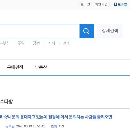
로그인
회원가입
모바일
로고
상세검색
부부팀
주말
당번
캐셔
청소
구매견적
부동산
수다방
로 숙박 문의 응대하고 있는데 현장에 와서 문의하는 사람들 몰려오면
등록일
2026.03.19 15:51:41
조회
453