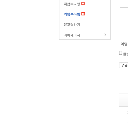
취업수다방
익명수다방
묻고답하기
마이페이지