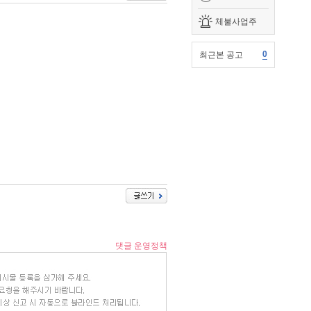
체불사업주
0
최근본 공고