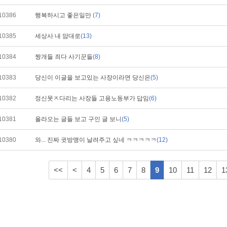
10386
행복하시고 좋은일만
(7)
10385
세상사 내 맘대로
(13)
10384
짱개들 죄다 사기꾼들
(8)
10383
당신이 이글을 보고있는 사장이라면 당신은
(5)
10382
정신못ㅈ다리는 사장들 고용노동부가 답임
(6)
10381
올라오는 글들 보고 구인 글 보니
(5)
10380
와... 진짜 귓방맹이 날려주고 싶네 ㅋㅋㅋㅋㅋ
(12)
<<
<
4
5
6
7
8
9
10
11
12
1