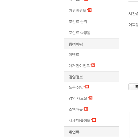
가위바위보
시간
포인트 순위
어찌
포인트 쇼핑몰
참여마당
이벤트
매거진이벤트
경영정보
노무 상담
경영 자료실
소액매물
시세/매출정보
취업톡