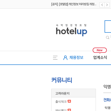
[공지] [호텔업] 개인정보 처리방침 개정본1 (19.09.02)
[공지] [호텔업] 유료서비스 이용약관 개정본2 (19.09.02)
호텔업
채용정보
업계소식
커뮤니티
익명
고객라운지
전화
출석체크
익명
제비뽑기