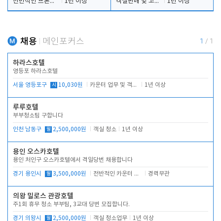
전반적인 프론트 당번업무
1년 이상
객실판매 및 고객응대
1년 이상
채용
메인포커스
1
/
1
하라스호텔
영등포 하라스호텔
서울 영등포구
시
10,030원
카운터 업무 및 객실관리(청소상태 확인, 객실판매)
1년 이상
루루호텔
부부청소팀 구합니다
인천 남동구
월
2,500,000원
객실 청소
1년 이상
용인 오스카호텔
용인 처인구 오스카호텔에서 격일당번 채용합니다
경기 용인시
월
3,500,000원
전반적인 카운터 업무
경력무관
의왕 밀로스 관광호텔
주1회 휴무 청소 부부팀, 3교대 당번 모집합니다.
경기 의왕시
월
2,500,000원
객실 청소업무
1년 이상