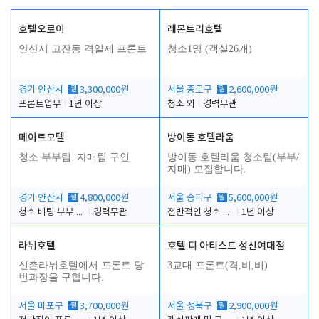
호텔오로이
레몬트리호텔
안산시 고잔동 격일제 프론트
청소1명 (객실26개)
경기 안산시
월
3,300,000원
서울 종로구
월
2,600,000원
프론트업무
1년 이상
청소 외
경력무관
메이트모텔
방이동 호텔라움
청소 부부팀. 자매팀 구인
방이동 호텔라움 청소팀(부부/
자매) 모집합니다.
경기 안산시
월
4,800,000원
서울 송파구
월
5,600,000원
청소 배팅 부부 구합니다
경력무관
전반적인 청소 업무(객실청소.객실정리)
1년 이상
라뉘호텔
호텔 디 아티스트 성신여대점
신촌라뉘호텔에서 프론트 당
3교대 프론트(격,비,비)
번과장을 구합니다.
서울 마포구
월
3,700,000원
서울 성북구
월
2,900,000원