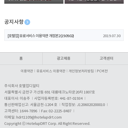
폰 증정
공지사항
[호텔업] 개인정보 처리방침 개정본1 (19.09.02)
2019.07.30
[호텔업] 유료서비스 이용약관 개정본2 (19.09.02)
2019.07.30
[호텔업] 개인정보 처리방침 개정본2 (19.09.02)
2019.07.30
홈
광고제휴
고객센터
이용약관
유료서비스 이용약관
개인정보처리방침
PC버전
주식회사 호텔업디알티
서울특별시 금천구 가산동 691 대륭테크노타운20차 1807호
대표이사: 이송주
사업자등록번호: 441-87-01934
통신판매업신고: 서울금천-1204 호
직업정보: J1206020200010
고객센터: 1644-7896
Fax: 02-2225-8487
이메일:
hdrt1109@hotelupdrt.com
Copyright ⓒ HotelupDRT Corp. All Right Reserved.