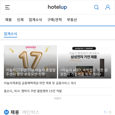
채용
인재
업계소식
구매/견적
부동산
업계소식
야놀자17주년 기념 야놀자 통합발
<야놀자 MRO, 숙박업소 위한 삼
주센터 할인 프로모션 진행
성전자 가전제품 특가 개시>
야놀자제휴점 금융혜택제공 위한 제휴 및 금융서비스 게시
울산시, 피서․행락지 주변 불법행위 19건 적발
더보기
채용
메인박스
1
/
3