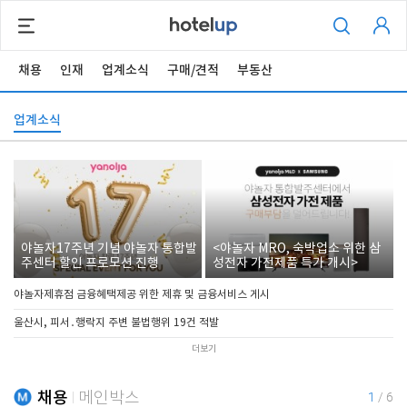
채용
인재
업계소식
구매/견적
부동산
업계소식
야놀자17주년 기념 야놀자 통합발
<야놀자 MRO, 숙박업소 위한 삼
주센터 할인 프로모션 진행
성전자 가전제품 특가 개시>
야놀자제휴점 금융혜택제공 위한 제휴 및 금융서비스 게시
울산시, 피서․행락지 주변 불법행위 19건 적발
더보기
채용
메인박스
1
/
6