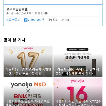
로프트관광호텔
주5일 8시간근무 메이드 채용 합니다.
서울 영등포구
월
2,300,000원
객실청소
1년 이상
많이 본 기사
야놀자17주년 기념 야놀자 통합발
<야놀자 MRO, 숙박업소 위한 삼
주센터 할인 프로모션 진행
성전자 가전제품 특가 개시>
야놀자제휴점 금융혜택제공 위한
야놀자16주년 기념 제휴 숙박업주
제휴 및 금융서비스 게시
대상 야놀자통합발주센터 할인쿠