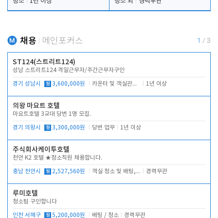
청소
1년 이상
청소 외
경력무관
채용
메인포커스
1
/
3
ST124(스트리트124)
성남 스트리트124 격일근무자/주간근무자구인
경기 성남시
월
3,600,000원
카운터 및 객실관리 전반
1년 이상
의왕 마요트 호텔
마요트호텔 3교대 당번 1명 모집.
경기 의왕시
월
3,300,000원
당번 업무
1년 이상
주식회사케이투호텔
천안 K2 호텔 ★청소직원 채용합니다.
충남 천안시
월
2,527,560원
객실 청소 및 배팅, 주변 시설 청소
경력무관
루미호텔
청소팀 구인합니다
인천 서해구
월
5,200,000원
배팅 / 청소
경력무관