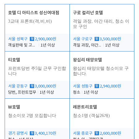
호텔 디 아티스트 성신여대점
구로 컬리넌 호텔
3교대 프론트(격,비,비)
격일 과장, 야간 대리, 청소 이
모 구인
서울 성북구
월
2,900,000원
서울 구로구
월
3,500,000원
객실판매 및 고객응대
1년 이상
격일 과장, 야간 대리, 청소 이모
1년 이상
티호텔
왕십리 태양모텔
프런트당번 주5일 근무 구인합
왕십리 태양모텔 청소이모 구
니다
합니다.
서울 강동구
월
3,000,000원
서울 성동구
월
2,940,000원
당번, 프런트업무
1년 이상
청소
1년 이상
W호텔
레몬트리호텔
청소이모 2명 모집합니다
청소1명 (객실26개)
경기 광명시
월
3,400,170원
서울 종로구
월
2,600,000원