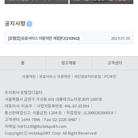
폰 증정
공지사항
[호텔업] 개인정보 처리방침 개정본1 (19.09.02)
2019.07.30
[호텔업] 유료서비스 이용약관 개정본2 (19.09.02)
2019.07.30
[호텔업] 개인정보 처리방침 개정본2 (19.09.02)
2019.07.30
홈
광고제휴
고객센터
이용약관
유료서비스 이용약관
개인정보처리방침
PC버전
주식회사 호텔업디알티
서울특별시 금천구 가산동 691 대륭테크노타운20차 1807호
대표이사: 이송주
사업자등록번호: 441-87-01934
통신판매업신고: 서울금천-1204 호
직업정보: J1206020200010
고객센터: 1644-7896
Fax: 02-2225-8487
이메일:
hdrt1109@hotelupdrt.com
Copyright ⓒ HotelupDRT Corp. All Right Reserved.