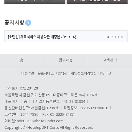
폰 증정
공지사항
[호텔업] 개인정보 처리방침 개정본1 (19.09.02)
2019.07.30
[호텔업] 유료서비스 이용약관 개정본2 (19.09.02)
2019.07.30
[호텔업] 개인정보 처리방침 개정본2 (19.09.02)
2019.07.30
홈
광고제휴
고객센터
이용약관
유료서비스 이용약관
개인정보처리방침
PC버전
주식회사 호텔업디알티
서울특별시 금천구 가산동 691 대륭테크노타운20차 1807호
대표이사: 이송주
사업자등록번호: 441-87-01934
통신판매업신고: 서울금천-1204 호
직업정보: J1206020200010
고객센터: 1644-7896
Fax: 02-2225-8487
이메일:
hdrt1109@hotelupdrt.com
Copyright ⓒ HotelupDRT Corp. All Right Reserved.