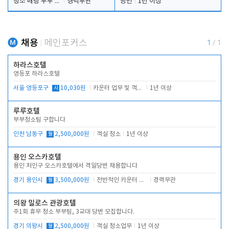
청소 배팅 부부 구합니다
경력무관
당번
1년 이상
채용
메인포커스
1
/
1
하라스호텔
영등포 하라스호텔
서울 영등포구
시
10,030원
카운터 업무 및 객실관리(청소상태 확인, 객실판매)
1년 이상
루루호텔
부부청소팀 구합니다
인천 남동구
월
2,500,000원
객실 청소
1년 이상
용인 오스카호텔
용인 처인구 오스카호텔에서 격일당번 채용합니다
경기 용인시
월
3,500,000원
전반적인 카운터 업무
경력무관
의왕 밀로스 관광호텔
주1회 휴무 청소 부부팀, 3교대 당번 모집합니다.
경기 의왕시
월
2,500,000원
객실 청소업무
1년 이상