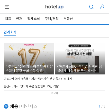
채용
인재
업계소식
구매/견적
부동산
업계소식
야놀자17주년 기념 야놀자 통합발
<야놀자 MRO, 숙박업소 위한 삼
주센터 할인 프로모션 진행
성전자 가전제품 특가 개시>
야놀자제휴점 금융혜택제공 위한 제휴 및 금융서비스 게시
울산시, 피서․행락지 주변 불법행위 19건 적발
더보기
채용
메인박스
1
/
3