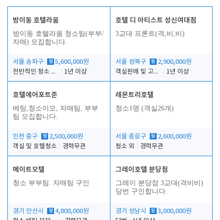
방이동 호텔라움
호텔 디 아티스트 성신여대점
방이동 호텔라움 청소팀(부부/
3교대 프론트(격,비,비)
자매) 모집합니다.
서울 송파구
월
5,600,000원
서울 성북구
월
2,900,000원
전반적인 청소 업무(객실청소.객실정리)
1년 이상
객실판매 및 고객응대
1년 이상
호텔에어포트준
레몬트리호텔
베팅,청소이모, 자매팀, 부부
청소1명 (객실26개)
팀 모집합니다.
인천 중구
월
2,500,000원
서울 종로구
월
2,600,000원
객실 및 호텔청소
경력무관
청소 외
경력무관
메이트모텔
그레이호텔 분당점
청소 부부팀. 자매팀 구인
그레이 분당점 3교대(격비비)
당번 구인합니다.
경기 안산시
월
4,800,000원
경기 성남시
월
3,000,000원