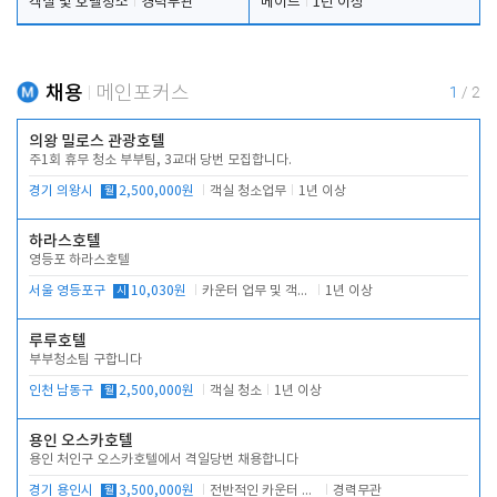
객실 및 호텔청소
경력무관
메이드
1년 이상
채용
메인포커스
1
/
2
의왕 밀로스 관광호텔
주1회 휴무 청소 부부팀, 3교대 당번 모집합니다.
경기 의왕시
월
2,500,000원
객실 청소업무
1년 이상
하라스호텔
영등포 하라스호텔
서울 영등포구
시
10,030원
카운터 업무 및 객실관리(청소상태 확인, 객실판매)
1년 이상
루루호텔
부부청소팀 구합니다
인천 남동구
월
2,500,000원
객실 청소
1년 이상
용인 오스카호텔
용인 처인구 오스카호텔에서 격일당번 채용합니다
경기 용인시
월
3,500,000원
전반적인 카운터 업무
경력무관