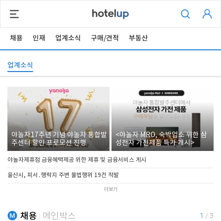
채용
인재
업계소식
구매/견적
부동산
업계소식
야놀자17주년 기념 야놀자 통합발
<야놀자 MRO, 숙박업소 위한 삼
주센터 할인 프로모션 진행
성전자 가전제품 특가 개시>
야놀자제휴점 금융혜택제공 위한 제휴 및 금융서비스 게시
울산시, 피서․행락지 주변 불법행위 19건 적발
더보기
채용
메인박스
1
/
3