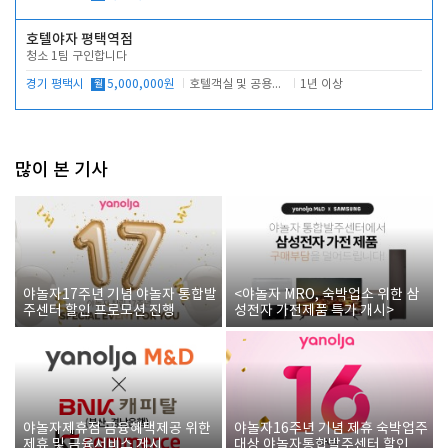
호텔야자 평택역점
청소 1팀 구인합니다
경기 평택시
월
5,000,000원
호텔객실 및 공용시설 청소 관리
1년 이상
많이 본 기사
야놀자17주년 기념 야놀자 통합발
<야놀자 MRO, 숙박업소 위한 삼
주센터 할인 프로모션 진행
성전자 가전제품 특가 개시>
야놀자제휴점 금융혜택제공 위한
야놀자16주년 기념 제휴 숙박업주
제휴 및 금융서비스 게시
대상 야놀자통합발주센터 할인쿠