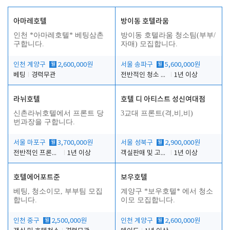
아마레호텔
방이동 호텔라움
인천 *아마레호텔* 베팅삼촌
방이동 호텔라움 청소팀(부부/
구합니다.
자매) 모집합니다.
인천 계양구
월
2,600,000원
서울 송파구
월
5,600,000원
베팅
경력무관
전반적인 청소 업무(객실청소.객실정리)
1년 이상
라뉘호텔
호텔 디 아티스트 성신여대점
신촌라뉘호텔에서 프론트 당
3교대 프론트(격,비,비)
번과장을 구합니다.
서울 마포구
월
3,700,000원
서울 성북구
월
2,900,000원
전반적인 프론트 당번업무
1년 이상
객실판매 및 고객응대
1년 이상
호텔에어포트준
보우호텔
베팅, 청소이모, 부부팀 모집
계양구 *보우호텔* 에서 청소
합니다.
이모 모집합니다.
인천 중구
월
2,500,000원
인천 계양구
월
2,600,000원