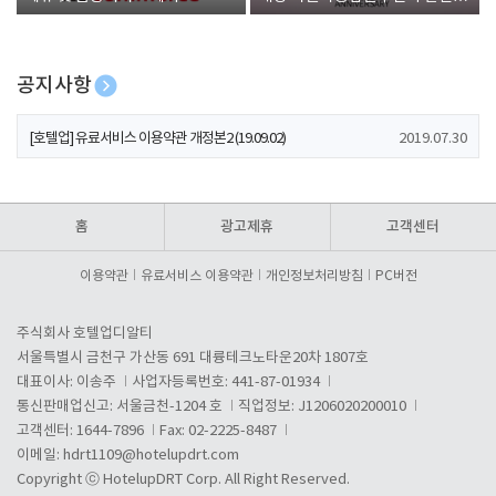
폰 증정
공지사항
[호텔업] 개인정보 처리방침 개정본1 (19.09.02)
2019.07.30
[호텔업] 유료서비스 이용약관 개정본2 (19.09.02)
2019.07.30
[호텔업] 개인정보 처리방침 개정본2 (19.09.02)
2019.07.30
홈
광고제휴
고객센터
이용약관
유료서비스 이용약관
개인정보처리방침
PC버전
주식회사 호텔업디알티
서울특별시 금천구 가산동 691 대륭테크노타운20차 1807호
대표이사: 이송주
사업자등록번호: 441-87-01934
통신판매업신고: 서울금천-1204 호
직업정보: J1206020200010
고객센터: 1644-7896
Fax: 02-2225-8487
이메일:
hdrt1109@hotelupdrt.com
Copyright ⓒ HotelupDRT Corp. All Right Reserved.