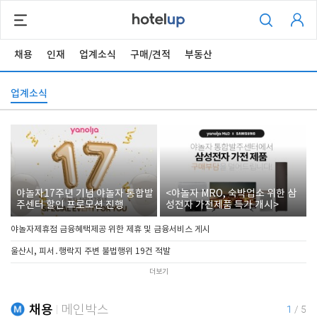
채용
인재
업계소식
구매/견적
부동산
업계소식
야놀자17주년 기념 야놀자 통합발
<야놀자 MRO, 숙박업소 위한 삼
주센터 할인 프로모션 진행
성전자 가전제품 특가 개시>
야놀자제휴점 금융혜택제공 위한 제휴 및 금융서비스 게시
울산시, 피서․행락지 주변 불법행위 19건 적발
더보기
채용
메인박스
1
/
5