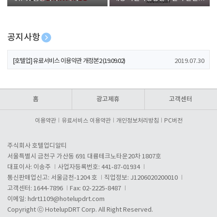
폰 증정
공지사항
[호텔업] 개인정보 처리방침 개정본1 (19.09.02)
2019.07.30
[호텔업] 유료서비스 이용약관 개정본2 (19.09.02)
2019.07.30
[호텔업] 개인정보 처리방침 개정본2 (19.09.02)
2019.07.30
홈
광고제휴
고객센터
이용약관
유료서비스 이용약관
개인정보처리방침
PC버전
주식회사 호텔업디알티
서울특별시 금천구 가산동 691 대륭테크노타운20차 1807호
대표이사: 이송주
사업자등록번호: 441-87-01934
통신판매업신고: 서울금천-1204 호
직업정보: J1206020200010
고객센터: 1644-7896
Fax: 02-2225-8487
이메일:
hdrt1109@hotelupdrt.com
Copyright ⓒ HotelupDRT Corp. All Right Reserved.