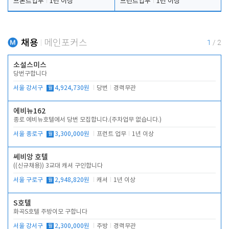
프론트업무
1년 이상
프런트업무
1년 이상
채용
메인포커스
1
/
2
소설스미스
당번구합니다
서울 강서구
월
4,924,730원
당번
경력무관
에비뉴162
종로 에비뉴호텔에서 당번 모집합니다.(주차업무 없습니다.)
서울 종로구
월
3,300,000원
프런트 업무
1년 이상
쎄비앙 호텔
((신규채용)) 3교대 캐셔 구인합니다
서울 구로구
월
2,948,820원
캐셔
1년 이상
S호텔
화곡S호텔 주방이모 구합니다
서울 강서구
월
2,300,000원
주방
경력무관