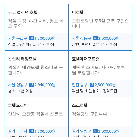
구로 컬리넌 호텔
티호텔
격일 과장, 야간 대리, 청소 이
프런트당번 주5일 근무 구인합
모 구인
니다
서울 구로구
월
3,500,000원
서울 강동구
월
3,000,000원
격일 과장, 야간 대리, 청소 이모
1년 이상
당번, 프런트업무
1년 이상
왕십리 태양모텔
호텔에어포트준
왕십리 태양모텔 청소이모 구
베팅,청소이모, 자매팀, 부부
합니다.
팀 모집합니다.
서울 성동구
월
2,940,000원
인천 중구
월
2,500,000원
청소
1년 이상
객실 및 호텔청소
경력무관
호텔오로이
소르호텔
안산시 고잔동 격일제 프론트
격일당번 구합니다.
경기 안산시
월
3,300,000원
경기 양평군
월
3,000,000원