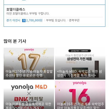
호텔더클래스
이천 호텔더클래스 부부팀 구합니다.
경기 이천시
월
2,700,000원
부부팀 모십니다.
경력무관
많이 본 기사
야놀자17주년 기념 야놀자 통합발
<야놀자 MRO, 숙박업소 위한 삼
주센터 할인 프로모션 진행
성전자 가전제품 특가 개시>
야놀자제휴점 금융혜택제공 위한
야놀자16주년 기념 제휴 숙박업주
제휴 및 금융서비스 게시
대상 야놀자통합발주센터 할인쿠