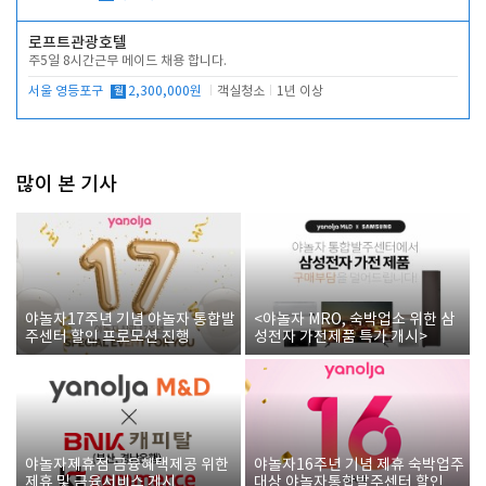
로프트관광호텔
주5일 8시간근무 메이드 채용 합니다.
서울 영등포구
월
2,300,000원
객실청소
1년 이상
많이 본 기사
야놀자17주년 기념 야놀자 통합발
<야놀자 MRO, 숙박업소 위한 삼
주센터 할인 프로모션 진행
성전자 가전제품 특가 개시>
야놀자제휴점 금융혜택제공 위한
야놀자16주년 기념 제휴 숙박업주
제휴 및 금융서비스 게시
대상 야놀자통합발주센터 할인쿠