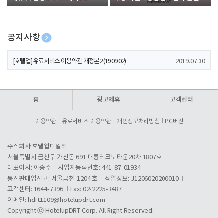
폰 증정
공지사항
[호텔업] 개인정보 처리방침 개정본1 (19.09.02)
2019.07.30
[호텔업] 유료서비스 이용약관 개정본2 (19.09.02)
2019.07.30
[호텔업] 개인정보 처리방침 개정본2 (19.09.02)
2019.07.30
홈
광고제휴
고객센터
이용약관
유료서비스 이용약관
개인정보처리방침
PC버전
주식회사 호텔업디알티
서울특별시 금천구 가산동 691 대륭테크노타운20차 1807호
대표이사: 이송주
사업자등록번호: 441-87-01934
통신판매업신고: 서울금천-1204 호
직업정보: J1206020200010
고객센터: 1644-7896
Fax: 02-2225-8487
이메일:
hdrt1109@hotelupdrt.com
Copyright ⓒ HotelupDRT Corp. All Right Reserved.