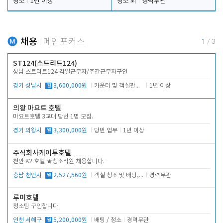
청소
1년 이상
청소 외
경력무관
채용
메인포커스
1
/
3
ST124(스트리트124)
성남 스트리트124 격일근무자/주간근무자구인
경기 성남시
월
3,600,000원
카운터 및 객실관리 전반
1년 이상
의왕 마요트 호텔
마요트호텔 3교대 당번 1명 모집.
경기 의왕시
월
3,300,000원
당번 업무
1년 이상
주식회사케이투호텔
천안 K2 호텔 ★청소직원 채용합니다.
충남 천안시
월
2,527,560원
객실 청소 및 배팅, 주변 시설 청소
경력무관
루미호텔
청소팀 구인합니다
인천 서해구
월
5,200,000원
배팅 / 청소
경력무관