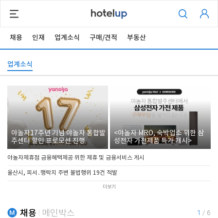
채용
인재
업계소식
구매/견적
부동산
업계소식
야놀자17주년 기념 야놀자 통합발
<야놀자 MRO, 숙박업소 위한 삼
주센터 할인 프로모션 진행
성전자 가전제품 특가 개시>
야놀자제휴점 금융혜택제공 위한 제휴 및 금융서비스 게시
울산시, 피서․행락지 주변 불법행위 19건 적발
더보기
채용
메인박스
1
/
6