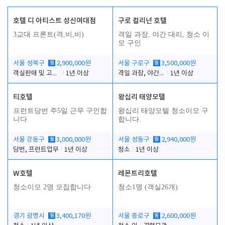
호텔 디 아티스트 성신여대점
구로 컬리넌 호텔
3교대 프론트(격,비,비)
격일 과장, 야간 대리, 청소 이
모 구인
서울 성북구
월
2,900,000원
서울 구로구
월
3,500,000원
객실판매 및 고객응대
1년 이상
격일 과장, 야간 대리, 청소 이모
1년 이상
티호텔
왕십리 태양모텔
프런트당번 주5일 근무 구인합
왕십리 태양모텔 청소이모 구
니다
합니다.
서울 강동구
월
3,000,000원
서울 성동구
월
2,940,000원
당번, 프런트업무
1년 이상
청소
1년 이상
W호텔
레몬트리호텔
청소이모 2명 모집합니다
청소1명 (객실26개)
경기 광명시
월
3,400,170원
서울 종로구
월
2,600,000원