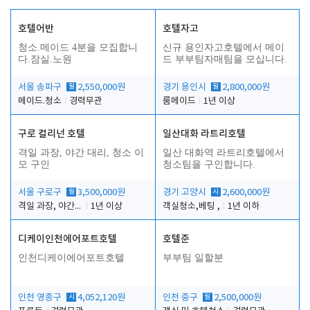
호텔어반
호텔자고
청소.메이드 4분을 모집합니
신규 용인자고호텔에서 메이
다.잠실.노원
드 부부팀자매팀을 모십니다.
서울 송파구
월
2,550,000원
경기 용인시
월
2,800,000원
메이드.청소
경력무관
룸메이드
1년 이상
구로 컬리넌 호텔
일산대화 라트리호텔
격일 과장, 야간 대리, 청소 이
일산 대화역 라트리호텔에서
모 구인
청소팀을 구인합니다.
서울 구로구
월
3,500,000원
경기 고양시
시
2,600,000원
격일 과장, 야간 대리, 청소 이모
1년 이상
객실청소,베팅 ,
1년 이하
디케이인천에어포트호텔
호텔준
인천디케이에어포트호텔
부부팀 일할분
인천 영종구
시
4,052,120원
인천 중구
월
2,500,000원