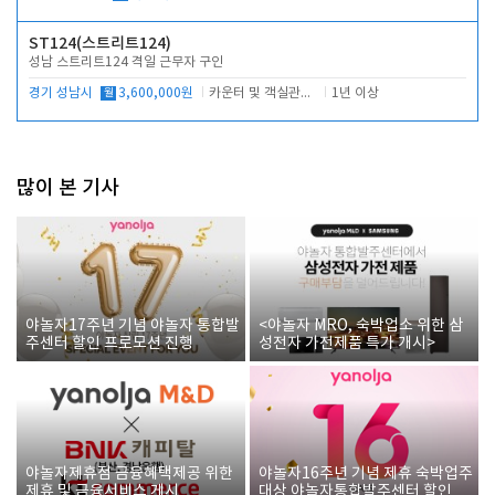
ST124(스트리트124)
성남 스트리트124 격일 근무자 구인
경기 성남시
월
3,600,000원
카운터 및 객실관리 전반
1년 이상
많이 본 기사
야놀자17주년 기념 야놀자 통합발
<야놀자 MRO, 숙박업소 위한 삼
주센터 할인 프로모션 진행
성전자 가전제품 특가 개시>
야놀자제휴점 금융혜택제공 위한
야놀자16주년 기념 제휴 숙박업주
제휴 및 금융서비스 게시
대상 야놀자통합발주센터 할인쿠