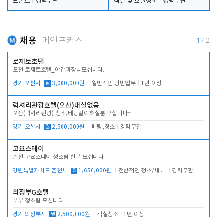
프론트
경력무관
객실 및 호텔청소
경력무관
채용
메인포커스
1
/
2
로제토호텔
포천 로제토호텔_야간과장님모십니다.
경기 포천시
월
3,000,000원
일반적인 당번업무
1년 이상
럭셔리관광호텔(오산)대실없음
오산(럭셔리관광) 청소,베팅같이하실분 구합니다~
경기 오산시
월
2,500,000원
베팅,청소
경력무관
고요스테이
춘천 고요스테이 청소팀 한분 모십니다
강원특별자치도 춘천시
월
1,650,000원
전반적인 청소/세탁업무
경력무관
의정부G호텔
부부 청소팀 모십니다
경기 의정부시
월
2,500,000원
객실청소
1년 이상