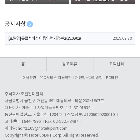
폰 증정
공지사항
[호텔업] 개인정보 처리방침 개정본1 (19.09.02)
2019.07.30
[호텔업] 유료서비스 이용약관 개정본2 (19.09.02)
2019.07.30
[호텔업] 개인정보 처리방침 개정본2 (19.09.02)
2019.07.30
홈
광고제휴
고객센터
이용약관
유료서비스 이용약관
개인정보처리방침
PC버전
주식회사 호텔업디알티
서울특별시 금천구 가산동 691 대륭테크노타운20차 1807호
대표이사: 이송주
사업자등록번호: 441-87-01934
통신판매업신고: 서울금천-1204 호
직업정보: J1206020200010
고객센터: 1644-7896
Fax: 02-2225-8487
이메일:
hdrt1109@hotelupdrt.com
Copyright ⓒ HotelupDRT Corp. All Right Reserved.