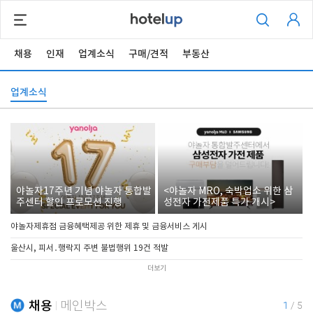
채용
인재
업계소식
구매/견적
부동산
업계소식
야놀자17주년 기념 야놀자 통합발
<야놀자 MRO, 숙박업소 위한 삼
주센터 할인 프로모션 진행
성전자 가전제품 특가 개시>
야놀자제휴점 금융혜택제공 위한 제휴 및 금융서비스 게시
울산시, 피서․행락지 주변 불법행위 19건 적발
더보기
채용
메인박스
1
/
5