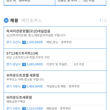
청소 외
경력무관
프론트 및 주차 객실관리
1년 이상
채용
메인포커스
1
/
2
럭셔리관광호텔(오산)대실없음
오산(럭셔리관광) 청소,베팅같이하실분 구합니다~
경기 오산시
월
2,500,000원
베팅,청소
경력무관
ST124(스트리트124)
성남 스트리트124 격일 근무자 구인
경기 성남시
월
3,600,000원
카운터 및 객실관리 전반
1년 이상
브라운도트호텔 세류점
부부또는 자매 청소팀 구합니다.
경기 수원시
월
5,400,000원
객실청소및 베팅
경력무관
브라운도트세류점
베팅삼촌구해요
경기 수원시
월
2,316,930원
베팅삼촌
경력무관