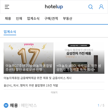
채용
인재
업계소식
구매/견적
부동산
업계소식
야놀자17주년 기념 야놀자 통합발
<야놀자 MRO, 숙박업소 위한 삼
주센터 할인 프로모션 진행
성전자 가전제품 특가 개시>
야놀자제휴점 금융혜택제공 위한 제휴 및 금융서비스 게시
울산시, 피서․행락지 주변 불법행위 19건 적발
더보기
채용
메인박스
1
/
5