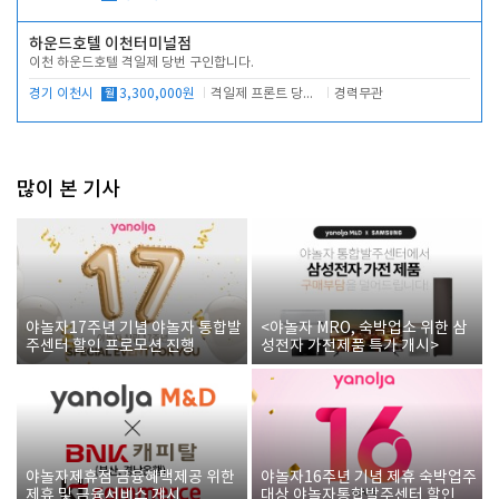
하운드호텔 이천터미널점
이천 하운드호텔 격일제 당번 구인합니다.
경기 이천시
월
3,300,000원
격일제 프론트 당번 업무로 주차 및 객실 점검
경력무관
많이 본 기사
야놀자17주년 기념 야놀자 통합발
<야놀자 MRO, 숙박업소 위한 삼
주센터 할인 프로모션 진행
성전자 가전제품 특가 개시>
야놀자제휴점 금융혜택제공 위한
야놀자16주년 기념 제휴 숙박업주
제휴 및 금융서비스 게시
대상 야놀자통합발주센터 할인쿠