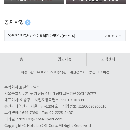
폰 증정
공지사항
[호텔업] 개인정보 처리방침 개정본1 (19.09.02)
2019.07.30
[호텔업] 유료서비스 이용약관 개정본2 (19.09.02)
2019.07.30
[호텔업] 개인정보 처리방침 개정본2 (19.09.02)
2019.07.30
홈
광고제휴
고객센터
이용약관
유료서비스 이용약관
개인정보처리방침
PC버전
주식회사 호텔업디알티
서울특별시 금천구 가산동 691 대륭테크노타운20차 1807호
대표이사: 이송주
사업자등록번호: 441-87-01934
통신판매업신고: 서울금천-1204 호
직업정보: J1206020200010
고객센터: 1644-7896
Fax: 02-2225-8487
이메일:
hdrt1109@hotelupdrt.com
Copyright ⓒ HotelupDRT Corp. All Right Reserved.