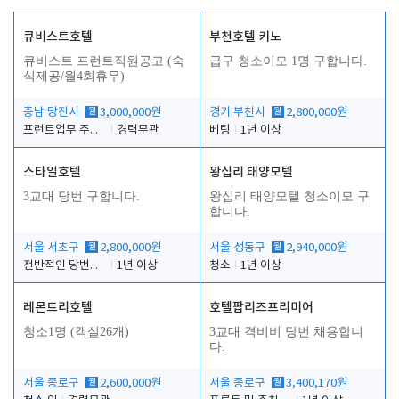
큐비스트호텔
부천호텔 키노
큐비스트 프런트직원공고 (숙
급구 청소이모 1명 구합니다.
식제공/월4회휴무)
충남 당진시
월
3,000,000원
경기 부천시
월
2,800,000원
프런트업무 주간, 야간
경력무관
베팅
1년 이상
스타일호텔
왕십리 태양모텔
3교대 당번 구합니다.
왕십리 태양모텔 청소이모 구
합니다.
서울 서초구
월
2,800,000원
서울 성동구
월
2,940,000원
전반적인 당번업무
1년 이상
청소
1년 이상
레몬트리호텔
호텔팝리즈프리미어
청소1명 (객실26개)
3교대 격비비 당번 채용합니
다.
서울 종로구
월
2,600,000원
서울 종로구
월
3,400,170원