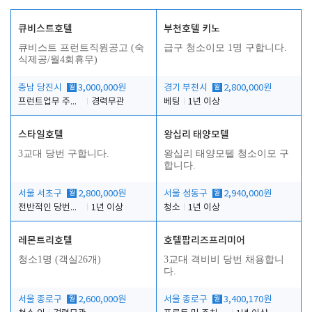
큐비스트호텔
부천호텔 키노
큐비스트 프런트직원공고 (숙
급구 청소이모 1명 구합니다.
식제공/월4회휴무)
충남 당진시
월
3,000,000원
경기 부천시
월
2,800,000원
프런트업무 주간, 야간
경력무관
베팅
1년 이상
스타일호텔
왕십리 태양모텔
3교대 당번 구합니다.
왕십리 태양모텔 청소이모 구
합니다.
서울 서초구
월
2,800,000원
서울 성동구
월
2,940,000원
전반적인 당번업무
1년 이상
청소
1년 이상
레몬트리호텔
호텔팝리즈프리미어
청소1명 (객실26개)
3교대 격비비 당번 채용합니
다.
서울 종로구
월
2,600,000원
서울 종로구
월
3,400,170원