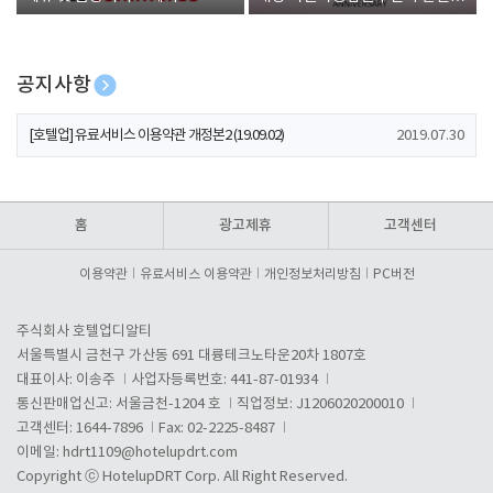
폰 증정
공지사항
[호텔업] 개인정보 처리방침 개정본1 (19.09.02)
2019.07.30
[호텔업] 유료서비스 이용약관 개정본2 (19.09.02)
2019.07.30
[호텔업] 개인정보 처리방침 개정본2 (19.09.02)
2019.07.30
홈
광고제휴
고객센터
이용약관
유료서비스 이용약관
개인정보처리방침
PC버전
주식회사 호텔업디알티
서울특별시 금천구 가산동 691 대륭테크노타운20차 1807호
대표이사: 이송주
사업자등록번호: 441-87-01934
통신판매업신고: 서울금천-1204 호
직업정보: J1206020200010
고객센터: 1644-7896
Fax: 02-2225-8487
이메일:
hdrt1109@hotelupdrt.com
Copyright ⓒ HotelupDRT Corp. All Right Reserved.