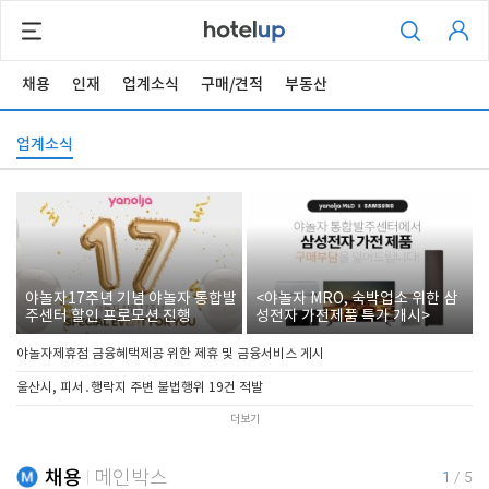
채용
인재
업계소식
구매/견적
부동산
업계소식
야놀자17주년 기념 야놀자 통합발
<야놀자 MRO, 숙박업소 위한 삼
주센터 할인 프로모션 진행
성전자 가전제품 특가 개시>
야놀자제휴점 금융혜택제공 위한 제휴 및 금융서비스 게시
울산시, 피서․행락지 주변 불법행위 19건 적발
더보기
채용
메인박스
1
/
5