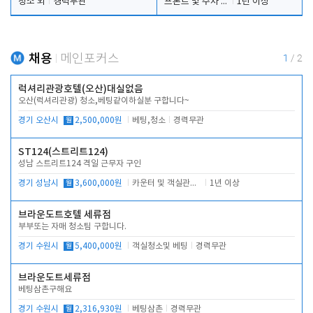
청소 외
경력무관
프론트 및 주차 객실관리
1년 이상
채용
메인포커스
1
/
2
럭셔리관광호텔(오산)대실없음
오산(럭셔리관광) 청소,베팅같이하실분 구합니다~
경기 오산시
월
2,500,000원
베팅,청소
경력무관
ST124(스트리트124)
성남 스트리트124 격일 근무자 구인
경기 성남시
월
3,600,000원
카운터 및 객실관리 전반
1년 이상
브라운도트호텔 세류점
부부또는 자매 청소팀 구합니다.
경기 수원시
월
5,400,000원
객실청소및 베팅
경력무관
브라운도트세류점
베팅삼촌구해요
경기 수원시
월
2,316,930원
베팅삼촌
경력무관