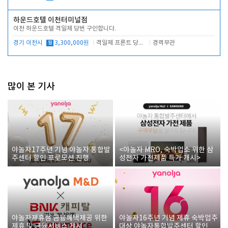
하운드호텔 이천터미널점
이천 하운드호텔 격일제 당번 구인합니다.
경기 이천시
월
3,300,000원
격일제 프론트 당번 업무로 주차 및 객실 점검
경력무관
많이 본 기사
야놀자17주년 기념 야놀자 통합발
<야놀자 MRO, 숙박업소 위한 삼
주센터 할인 프로모션 진행
성전자 가전제품 특가 개시>
야놀자제휴점 금융혜택제공 위한
야놀자16주년 기념 제휴 숙박업주
제휴 및 금융서비스 게시
대상 야놀자통합발주센터 할인쿠