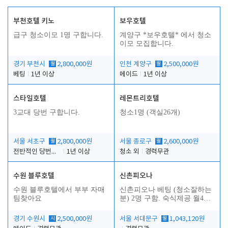
부천호텔 키노
보우호텔
급구 청소이모 1명 구합니다.
계양구 *보우호텔* 에서 청소
이모 모집합니다.
경기 부천시
월
2,800,000원
인천 계양구
월
2,500,000원
베팅
1년 이상
메이드
1년 이상
스타일호텔
레몬트리호텔
3교대 당번 구합니다.
청소1명 (객실26개)
서울 서초구
월
2,800,000원
서울 종로구
월
2,600,000원
전반적인 당번업무
1년 이상
청소 외
경력무관
수원 블루호텔
신촌피오나
수원 블루호텔에서 부부 자매
신촌피오나 베팅 (청소잘하는
팀찾아요
분) 2명 구함. 숙식제공 월4회
휴무
경기 수원시
시
2,500,000원
서울 서대문구
월
1,043,120원