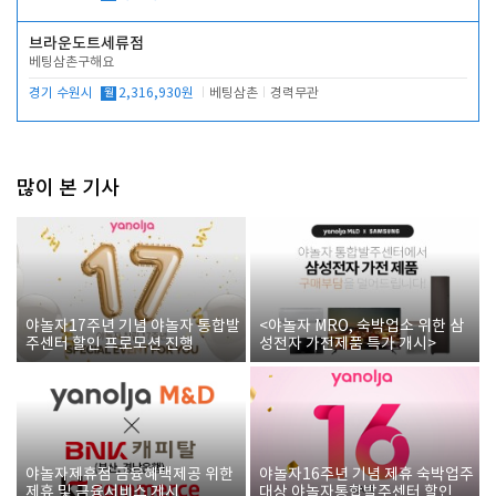
브라운도트세류점
베팅삼촌구해요
경기 수원시
월
2,316,930원
베팅삼촌
경력무관
많이 본 기사
야놀자17주년 기념 야놀자 통합발
<야놀자 MRO, 숙박업소 위한 삼
주센터 할인 프로모션 진행
성전자 가전제품 특가 개시>
야놀자제휴점 금융혜택제공 위한
야놀자16주년 기념 제휴 숙박업주
제휴 및 금융서비스 게시
대상 야놀자통합발주센터 할인쿠