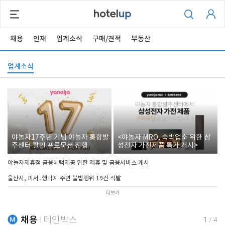
채용
인재
업계소식
구매/견적
부동산
업계소식
야놀자17주년 기념 야놀자 통합발
<야놀자 MRO, 숙박업소 위한 삼
주센터 할인 프로모션 진행
성전자 가전제품 특가 개시>
야놀자제휴점 금융혜택제공 위한 제휴 및 금융서비스 게시
울산시, 피서․행락지 주변 불법행위 19건 적발
더보기
채용
메인박스
1
/
4