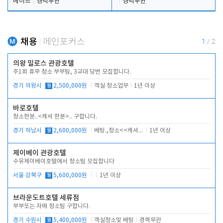
메이드
경력무관
경력무관
채용
메인포커스
1
/
2
의왕 밀로스 관광호텔
주1회 휴무 청소 부부팀, 3교대 당번 모집합니다.
경기 의왕시
월
2,500,000원
객실 청소업무
1년 이상
바로호텔
청소한분..<캐셔 한분>.. 구합니다.
경기 하남시
월
2,600,000원
베팅.,청소<<캐셔 모셔봅니다.
1년 이상
제이베이 관광호텔
수유제이베이호텔에서 청소팀 모집합니다
서울 강북구
월
5,600,000원
1년 이상
브라운도트호텔 세류점
부부또는 자매 청소팀 구합니다.
경기 수원시
월
5,400,000원
객실청소및 베팅
경력무관