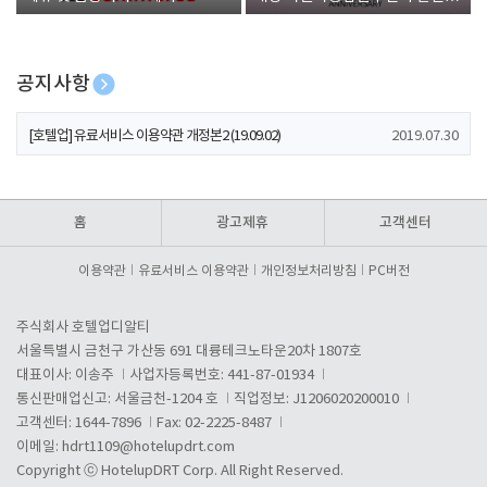
폰 증정
공지사항
[호텔업] 개인정보 처리방침 개정본1 (19.09.02)
2019.07.30
[호텔업] 유료서비스 이용약관 개정본2 (19.09.02)
2019.07.30
[호텔업] 개인정보 처리방침 개정본2 (19.09.02)
2019.07.30
홈
광고제휴
고객센터
이용약관
유료서비스 이용약관
개인정보처리방침
PC버전
주식회사 호텔업디알티
서울특별시 금천구 가산동 691 대륭테크노타운20차 1807호
대표이사: 이송주
사업자등록번호: 441-87-01934
통신판매업신고: 서울금천-1204 호
직업정보: J1206020200010
고객센터: 1644-7896
Fax: 02-2225-8487
이메일:
hdrt1109@hotelupdrt.com
Copyright ⓒ HotelupDRT Corp. All Right Reserved.