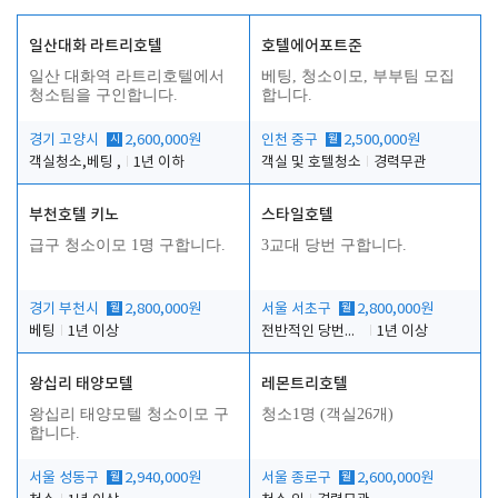
일산대화 라트리호텔
호텔에어포트준
일산 대화역 라트리호텔에서
베팅, 청소이모, 부부팀 모집
청소팀을 구인합니다.
합니다.
경기 고양시
시
2,600,000원
인천 중구
월
2,500,000원
객실청소,베팅 ,
1년 이하
객실 및 호텔청소
경력무관
부천호텔 키노
스타일호텔
급구 청소이모 1명 구합니다.
3교대 당번 구합니다.
경기 부천시
월
2,800,000원
서울 서초구
월
2,800,000원
베팅
1년 이상
전반적인 당번업무
1년 이상
왕십리 태양모텔
레몬트리호텔
왕십리 태양모텔 청소이모 구
청소1명 (객실26개)
합니다.
서울 성동구
월
2,940,000원
서울 종로구
월
2,600,000원