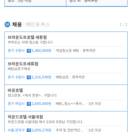
청소
1년 이상
청소 외
경력무관
채용
메인포커스
1
/
2
브라운도트호텔 세류점
부부또는 자매 청소팀 구합니다.
경기 수원시
월
5,400,000원
객실청소및 베팅
경력무관
브라운도트세류점
베팅삼촌구해요
경기 수원시
월
2,316,930원
베팅삼촌
경력무관
바로호텔
청소한분..<캐셔 한분>.. 구합니다.
경기 하남시
월
2,600,000원
베팅.,청소<<캐셔 모셔봅니다.
1년 이상
하운드호텔 서울대점
하운드호텔 서울대점 에서 3교대 과장님 구인합니다.
서울 관악구
월
3,099,270원
주차 및 전반적인 당번업무
1년 이상