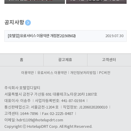
폰 증정
공지사항
[호텔업] 개인정보 처리방침 개정본1 (19.09.02)
2019.07.30
[호텔업] 유료서비스 이용약관 개정본2 (19.09.02)
2019.07.30
[호텔업] 개인정보 처리방침 개정본2 (19.09.02)
2019.07.30
홈
광고제휴
고객센터
이용약관
유료서비스 이용약관
개인정보처리방침
PC버전
주식회사 호텔업디알티
서울특별시 금천구 가산동 691 대륭테크노타운20차 1807호
대표이사: 이송주
사업자등록번호: 441-87-01934
통신판매업신고: 서울금천-1204 호
직업정보: J1206020200010
고객센터: 1644-7896
Fax: 02-2225-8487
이메일:
hdrt1109@hotelupdrt.com
Copyright ⓒ HotelupDRT Corp. All Right Reserved.