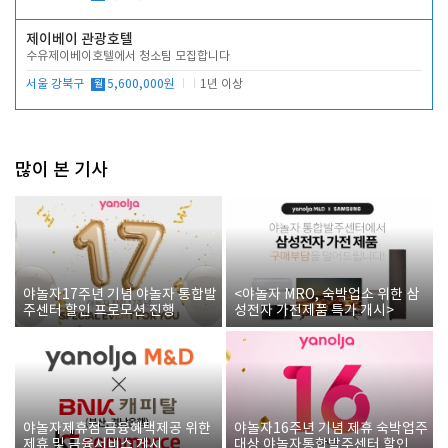
제이베이 관광호텔
수유제이베이호텔에서 청소팀 모집합니다
서울 강북구
월
5,600,000원
1년 이상
많이 본 기사
야놀자17주년 기념 야놀자 통합발
<야놀자 MRO, 숙박업소 위한 삼
주센터 할인 프로모션 진행
성전자 가전제품 특가 개시>
야놀자제휴점 금융혜택제공 위한
야놀자16주년 기념 제휴 숙박업주
제휴 및 금융서비스 게시
대상 야놀자통합발주센터 할인쿠