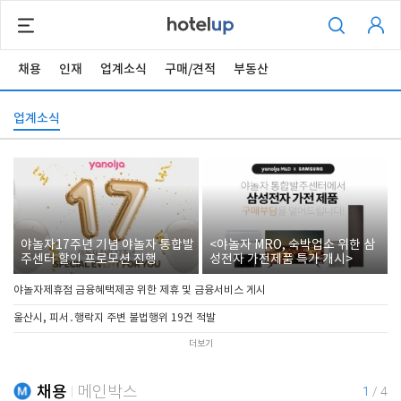
채용
인재
업계소식
구매/견적
부동산
업계소식
야놀자17주년 기념 야놀자 통합발
<야놀자 MRO, 숙박업소 위한 삼
주센터 할인 프로모션 진행
성전자 가전제품 특가 개시>
야놀자제휴점 금융혜택제공 위한 제휴 및 금융서비스 게시
울산시, 피서․행락지 주변 불법행위 19건 적발
더보기
채용
메인박스
1
/
4